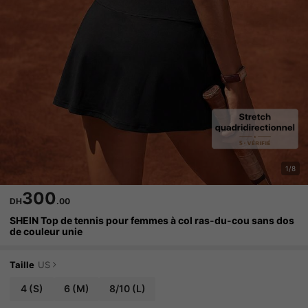
1/8
300
DH
.00
SHEIN Top de tennis pour femmes à col ras-du-cou sans dos
de couleur unie
Taille
US
4
(S)
6
(M)
8/10
(L)