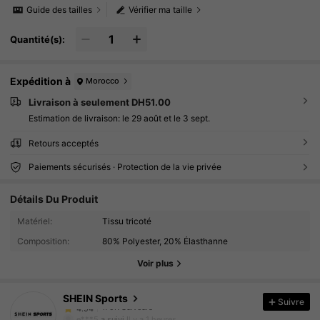
Guide des tailles
Vérifier ma taille
Quantité(s):
Expédition à
Morocco
Livraison à seulement DH51.00
Estimation de livraison:
le 29 août et le 3 sept.
Retours acceptés
Paiements sécurisés · Protection de la vie privée
Détails Du Produit
179K Suiveurs
4.94
Matériel:
Tissu tricoté
179K Suiveurs
4.94
Composition:
80% Polyester, 20% Élasthanne
Voir plus
179K Suiveurs
4.94
SHEIN Sports
Suivre
179K Suiveurs
4.94
e***5
a suivi
Il y a 1 heures