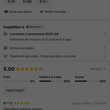
4
(S)
6
(M)
8
(L)
Guide des tailles
Vérifier ma taille
Expédition à
Morocco
Livraison à seulement DH51.00
Estimation de livraison:
le 31 août et le 5 sept.
Retours acceptés
Paiements sécurisés · Protection de la vie privée
5.00
(2)
Voir plus
Petit
Fidèle à la taille
Grand
0%
50%
50%
assez long
(1)
6***2
Couleur: Blanc / Taille: M
Satusfied
subrng
ganda