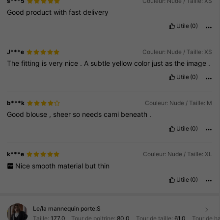
s***5
Couleur: Nude / Taille: XS
Good
product
with
fast
delivery
Utile
(0)
J***e
Couleur: Nude / Taille: XS
The
fitting
is
very
nice
.
A
subtle
yellow
color
just
as
the
image
.
Utile
(0)
b***k
Couleur: Nude / Taille: M
Good
blouse
,
sheer
so
needs
cami
beneath
.
Utile
(0)
k***e
Couleur: Nude / Taille: XL
Nice
smooth
material
but
thin
Utile
(0)
Le/la mannequin porte:
S
Taille:
177.0
Tour de poitrine:
80.0
Tour de taille:
61.0
Tour de h