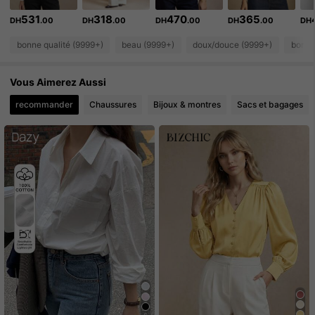
531
318
470
365
DH
.00
DH
.00
DH
.00
DH
.00
DH
1.2M Suiveurs
4.91
bonne qualité (9999+)
beau (9999+)
doux/douce (9999+)
bon ma
1.2M Suiveurs
4.91
Vous Aimerez Aussi
1.2M Suiveurs
4.91
recommander
Chaussures
Bijoux & montres
Sacs et bagages
1.2M Suiveurs
4.91