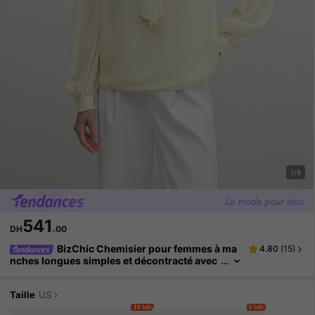
1/8
541
DH
.00
BizChic Chemisier pour femmes à ma
4.80
(
15
)
nches longues simples et décontracté avec
fausse perle
Taille
US
10 left
6 left