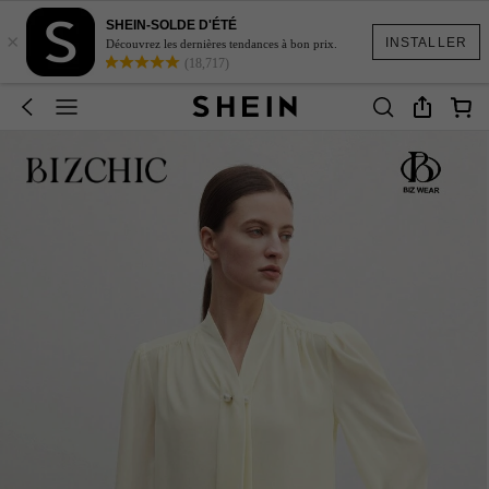
SHEIN-SOLDE D'ÉTÉ
×
INSTALLER
Découvrez les dernières tendances à bon prix.
(18,717)