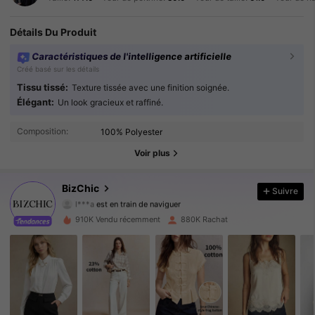
Détails Du Produit
Caractéristiques de l'intelligence artificielle
Créé basé sur les détails
Tissu tissé:
Texture tissée avec une finition soignée.
Élégant:
Un look gracieux et raffiné.
1.2M Suiveurs
4.91
Composition:
100% Polyester
1.2M Suiveurs
4.91
Voir plus
1.2M Suiveurs
4.91
BizChic
Suivre
l***a
est en train de naviguer
1.2M Suiveurs
4.91
910K Vendu récemment
880K Rachat
1.2M Suiveurs
4.91
1.2M Suiveurs
4.91
1.2M Suiveurs
4.91