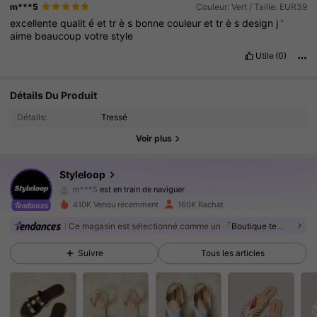
m***5
Couleur: Vert / Taille: EUR39
excellente
qualit
é
et
tr
è
s
bonne
couleur
et
tr
è
s
design
j
'
aime
beaucoup
votre
style
Utile
(0)
Détails Du Produit
234K Suiveurs
4.92
Détails:
Tressé
234K Suiveurs
4.92
Voir plus
234K Suiveurs
4.92
Styleloop
m***5
est en train de naviguer
234K Suiveurs
4.92
410K Vendu récemment
160K Rachat
Ce magasin est sélectionné comme un
「Boutique tendance」
234K Suiveurs
4.92
Suivre
Tous les articles
234K Suiveurs
4.92
234K Suiveurs
4.92