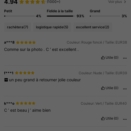
4.94
(1000+)
Voir plus
Petit
Fidèle à la taille
Grand
4%
93%
3%
rachètera
(7)
logistique rapide
(5)
excellent service
(2)
a***8
Couleur: Rouge foncé / Taille: EUR38
Comme
sur
la
photo
.
C
'
est
excellent
.
Utile
(0)
f***1
Couleur: Nude / Taille: EUR39
un
peu
grand
à
retourner
jolie
couleur
Utile
(0)
k***o
Couleur: Vert / Taille: EUR40
C
’
est
beau
j
’
aime
bien
Utile
(0)