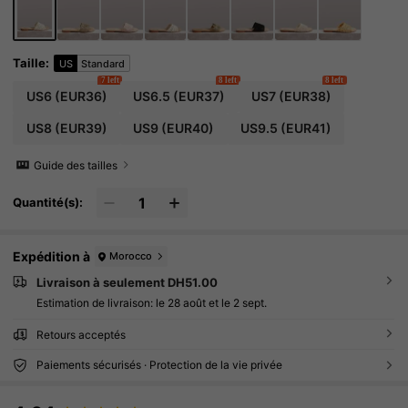
Taille
:
US
Standard
7 left
8 left
8 left
US6
(EUR36)
US6.5
(EUR37)
US7
(EUR38)
US8
(EUR39)
US9
(EUR40)
US9.5
(EUR41)
Guide des tailles
Quantité(s):
Expédition à
Morocco
Livraison à seulement DH51.00
Estimation de livraison:
le 28 août et le 2 sept.
Retours acceptés
Paiements sécurisés · Protection de la vie privée