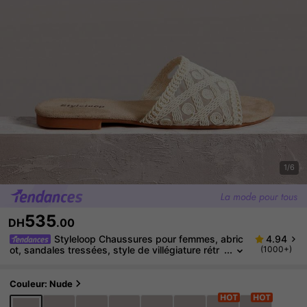
1/6
535
DH
.00
Styleloop Chaussures pour femmes, abric
4.94
ot, sandales tressées, style de villégiature rétr
(1000+)
o, décontracté et confortable, sandales de plag
e
Couleur: Nude