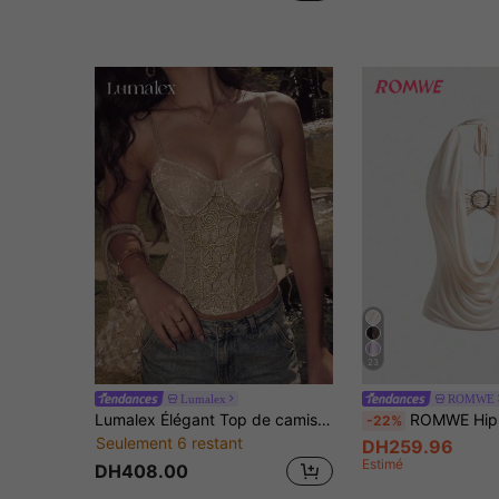
23
Lumalex
ROMWE
Lumalex Élégant Top de camisole sexy doré pour femme, patchwork en dentelle, broderie
ROMWE Hippie Débardeur femme Y2K vintage ample à col en V profond et dos 
-22%
Seulement 6 restant
DH259.96
Estimé
DH408.00