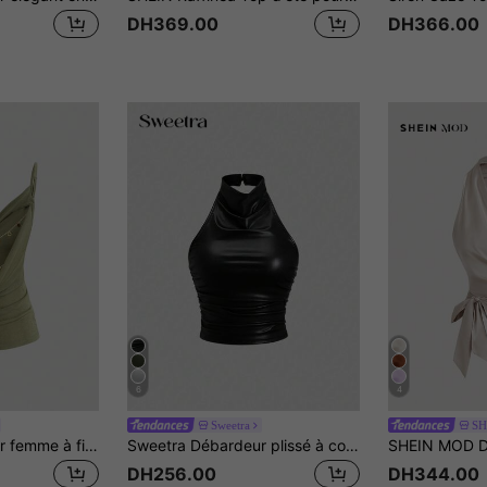
DH369.00
DH366.00
6
4
Sweetra
SH
Sweetra Débardeur femme à fines bretelles avec détail de chaîne au dos, style minimaliste et sexy,
Sweetra Débardeur plissé à col ras-du-cou de couleur unie pour femmes, polyvalent pour un usage casual et les déplacements, style Y2K
DH256.00
DH344.00