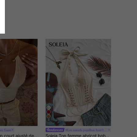
6
ren Gaze
#Les nœuds papillon font leur grand retour.
Siren Gaze Top court ajusté de couleur unie avec décoration métallique et col drapé, pour l'été
Soleia Top femme abricot bohème d'été pour soirée, en velours, dos nu, à nouer, col en V, sans manches, style corset licou à lacets, aspect, clouté, pour vacances et congés