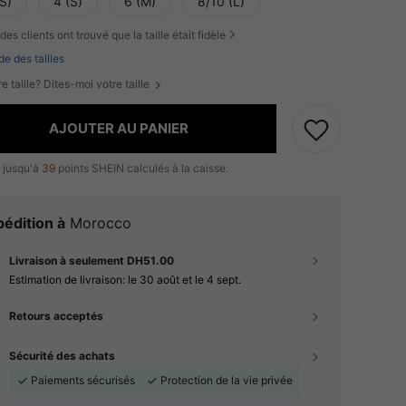
S)
4 (S)
6 (M)
8/10 (L)
des clients ont trouvé que la taille était fidèle
de des tailles
e taille? Dites-moi votre taille
AJOUTER AU PANIER
 jusqu'à
39
points SHEIN calculés à la caisse.
édition à
Morocco
Livraison à seulement DH51.00
Estimation de livraison:
le 30 août et le 4 sept.
Retours acceptés
Sécurité des achats
Paiements sécurisés
Protection de la vie privée