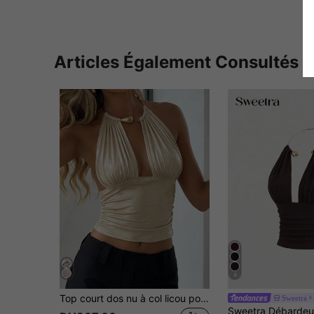
Articles Également Consultés
4
Top court dos nu à col licou pour femmes, débardeur sans manches élégant en polyester doré, coupe slim chic pour fêtes d'été et tenues décontractées
Sweetra