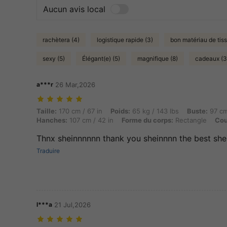
Aucun avis local
rachètera (4)
logistique rapide (3)
bon matériau de tiss
sexy (5)
Élégant(e) (5)
magnifique (8)
cadeaux (3
a***r
26 Mar,2026
Taille: 170 cm / 67 in, Poids: 65 kg / 143 lbs, Buste: 97 cm / 38 in, T
Taille:
170 cm / 67 in
Poids:
65 kg / 143 lbs
Buste:
97 cm
Hanches:
107 cm / 42 in
Forme du corps:
Rectangle
Cou
Thnx sheinnnnnn thank you sheinnnn the best sh
Traduire
l***a
21 Jul,2026