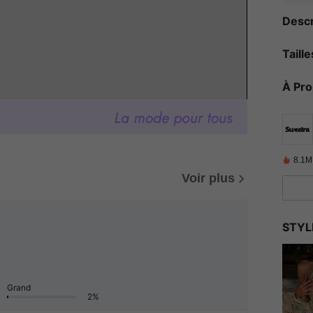
Descr
Taill
À Pr
8.1M
Voir plus
STYL
Grand
2%