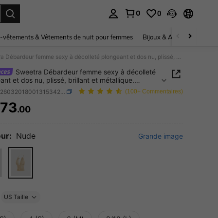
0
0
ouver. Press Enter to select.
-vêtements & Vêtements de nuit pour femmes
Bijoux & Accessoires pou
Sweetra Débardeur femme sexy à décolleté plongeant et dos nu, plissé, brillant et métallique. Débardeur polyvalent et affinant pour soirée à la mode, printemps/été
Sweetra Débardeur femme sexy à décolleté
nt et dos nu, plissé, brillant et métallique.
eur polyvalent et affinant pour soirée à la mode,
SKU: sz260320180013153428514
(100+ Commentaires)
mps/été
73
.00
ICE AND AVAILABILITY
ur:
Nude
Grande image
US Taille