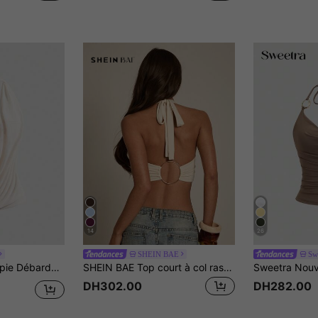
14
26
SHEIN BAE
Sw
nu pour le retour à l'école (avec doublure de Top bandeau incluse)
SHEIN BAE Top court à col ras-du-cou avec dos torsadé, couleur unie, sexy, pour l'été
DH302.00
DH282.00