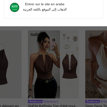
Entrer sur le site en arabe
الذهاب إلى الموقع باللغة العربية
Rafferiza
Si
Sweetra Débardeur élégant en métal à encolure ras-du-cou pour femmes
SHEIN Raffinéa Top d'été pour femme, nouveau, sexy, avec collier ras-du-cou en métal, col drapé, marron, tissu drapé avec fronces à l'avant, décoration d'anneau métallique et design ajouré pour plus de sophistication, longueur courte définissant la taille pour des proportions optimisées, convient pour les rendez-vous et les occasions de fête, débardeur marron, débardeur en métal, top de fête sexy