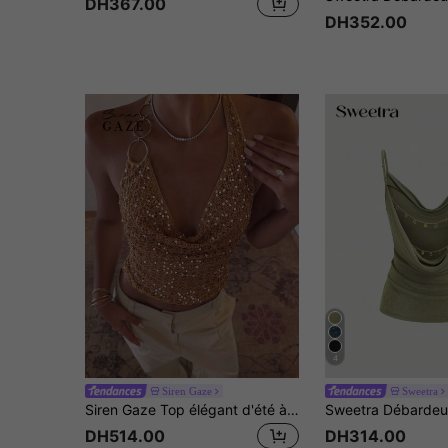
DH367.00
DH352.00
4
Siren Gaze
Sweetra
Siren Gaze Top élégant d'été à paillettes pour femmes, col en V profond avec anneau métallique drapé, top court, soirée de fête des années 70, marron et doré, plage et clubbing
DH514.00
DH314.00