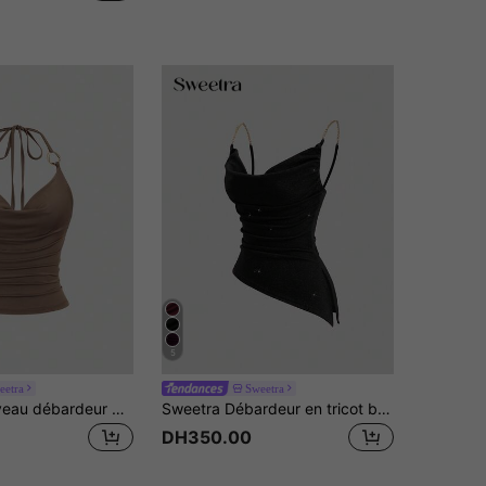
5
eetra
Sweetra
Sweetra Nouveau débardeur pour femme avec anneau métallique décoratif, polyvalent, avec lien de cou drapé
Sweetra Débardeur en tricot brillant polyvalent et à la mode pour femmes, avec taille cintrée et ourlet asymétrique sans manches
DH350.00