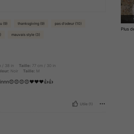
u (9)
thanksgiving (9)
pas d'odeur (10)
Plus d
)
mauvais style (3)
aille: 77 cm / 30 in, Hanches: 107 cm / 42 in, Forme du corps: Rectangle, Couleur: N
 / 38 in
Taille:
77 cm / 30 in
leur:
Noir
Taille:
M
einnn😍😍😍😍❤️❤️❤️👍👍
Utile (1)