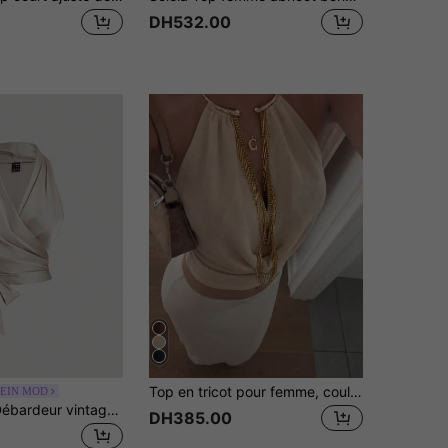
DH532.00
Top en tricot pour femme, couleur unie, col V profond, dos nu, licou, avec boutons métalliques et franges, été
EIN MOD
SHEIN MOD Débardeur vintage femme sans manches avec nœud au dos et croisé, couleur abricot
DH385.00