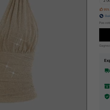
2 (X
95%
Gui
Pas votr
Gagnez
Exp