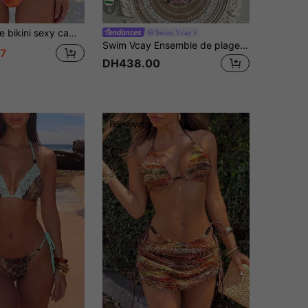
6
re fuchsia + bas à nouer sur les côtés, maillot de bain imprimé militaire, convient pour les vacances d'été à la plage rose
Swim Vcay
Swim Vcay Ensemble de plage 2 pièces pour femmes, Top à col ras-du-cou texturé et bas avec nœud latéral, ensemble de bikini
7
DH438.00