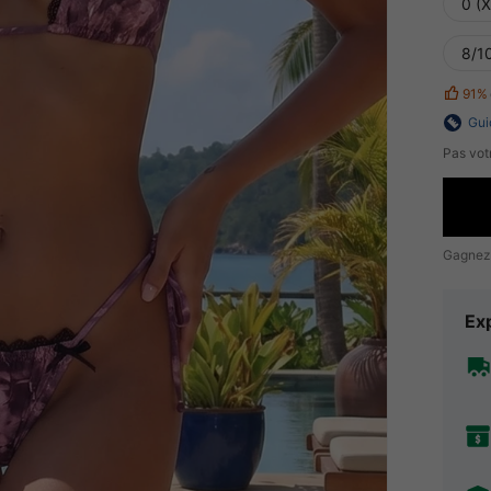
0 (
8/10
91%
Gui
Pas votr
Gagnez
Exp