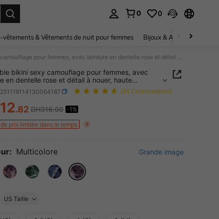
0
0
ouver. Press Enter to select.
-vêtements & Vêtements de nuit pour femmes
Bijoux & Accessoires pou
Ensemble bikini sexy camouflage pour femmes, avec bordure en dentelle rose et détail à nouer, haute élasticité, maillot de bain de plage pour vacances d'été
le bikini sexy camouflage pour femmes, avec
e en dentelle rose et détail à nouer, haute
cité, maillot de bain de plage pour vacances d'été
z251119114130064187
(34 Commentaires)
12
.82
DH316.00
-1%
ICE AND AVAILABILITY
de prix limitée dans le temps
ur:
Multicolore
Grande image
US Taille