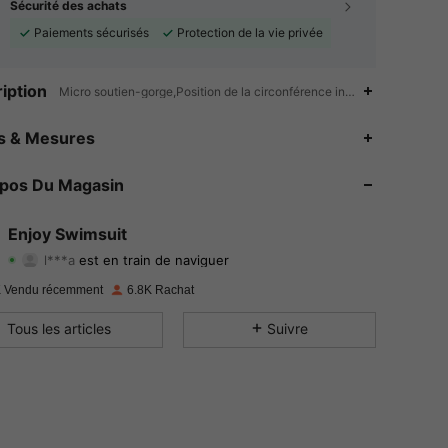
Sécurité des achats
Paiements sécurisés
Protection de la vie privée
iption
Micro soutien-gorge,Position de la circonférence inférieure la plus é
4.73
135
1.4K
es & Mesures
4.73
135
1.4K
opos Du Magasin
4.73
135
1.4K
Enjoy Swimsuit
l***a
est en train de naviguer
4.73
135
1.4K
Evaluation
Articles
Suiveurs
 Vendu récemment
6.8K Rachat
4.73
135
1.4K
Tous les articles
Suivre
4.73
135
1.4K
4.73
135
1.4K
4.73
135
1.4K