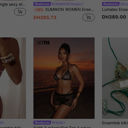
Nouveau bikini triangle sexy et élégant à col ras-du-cou en couleur unie. Bikini à la mode pour femmes pour les vacances à la plage en été
SUMWON Women
Lu
SUMWON WOMEN Ensemble de bikini triangle avec décorations de strass imprimé camouflage et bas à nouer pour les vacances à la plage, l'été et la piscine
-10%
DH389.00
DH285.73
16
d
Sirith
soire soleil doré, Top triangle licou et bas échancré, maillot de bain sexy pour femmes
Sirith 3 pièces/Set Top à col ras-du-cou en dentelle, Culotte tanga et Cache-maillot court. Ensemble de maillot de bain pour femmes, Ensemble de maillot de bain en dentelle 3 pièces pour le printemps/l'été. Ensemble bikini en dentelle 3 pièces. Ensemble de maillot de bain en dentelle transparent 2 pièces. Ensembles sexy en dentelle transparente pour femmes. Ensembles bikini pour femmes.