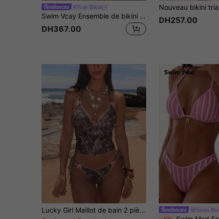
#Vcay Bikini
Swim Vcay Ensemble de bikini d'été pour femmes avec imprimé léopard, nœud papillon à l'avant, spaghetti, débardeur
DH257.00
DH367.00
Lucky Girl Maillot de bain 2 pièces d'été pour femmes, vacances à la plage, style Y2K, imprimé camouflage bois mort, décoration en dentelle, lien licou, mode, marron
Swim Mo
Swim Mod Ensemble bikini 2 pièces Swim Basics, vacances à la plage printemps/été, tissu texturé, acces