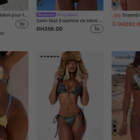
6
cain, noir, été, plage, vacances, tenue de villégiature
Ensemble bikini sexy camouflage deux pièces, Top triangle avec bordu
#Vcay Bikini
-2%
Swim Mod Ensemble de bikini à col ras-du-cou en tissu jacquard avec garniture florale, printemps/été
DH292.0
DH356.00
les
25