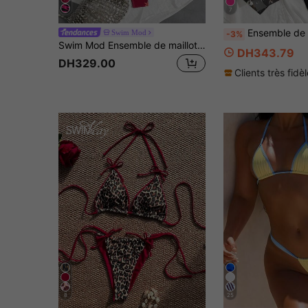
7
Ensemble de bikini pour femmes, nouveau style européen & améri
Swim Mod
-3%
Swim Mod Ensemble de maillot de bain bikini deux pièces sexy pour femme, col licou à nouer, imprimé étoiles, pour la plage en été
DH343.79
DH329.00
Clients très fidè
8
25