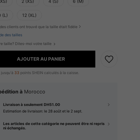
XXS)
2 (XS)
4 (S)
6 (M)
 (L)
12 (XL)
des clients ont trouvé que la taille était fidèle
de des tailles
e taille? Dites-moi votre taille
AJOUTER AU PANIER
 jusqu'à
33
points SHEIN calculés à la caisse.
édition à
Morocco
Livraison à seulement DH51.00
Estimation de livraison:
le 28 août et le 2 sept.
Les articles de cette catégorie ne peuvent être ni repris
ni échangés.