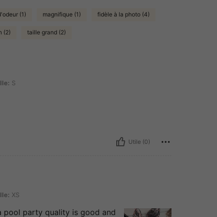
'odeur (1)
magnifique (1)
fidèle à la photo (4)
 (2)
taille grand (2)
lle:
S
Utile (0)
lle:
XS
a pool party quality is good and