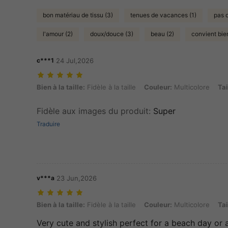
bon matériau de tissu (3)
tenues de vacances (1)
pas d
l'amour (2)
doux/douce (3)
beau (2)
convient bien
c***1
24 Jul,2026
Bien à la taille: Fidèle à la taille, Couleur: Multicolore, Taille: S
Bien à la taille:
Fidèle à la taille
Couleur:
Multicolore
Tai
Fidèle aux images du produit
:
Super
Traduire
v***a
23 Jun,2026
Bien à la taille: Fidèle à la taille, Couleur: Multicolore, Taille: XS
Bien à la taille:
Fidèle à la taille
Couleur:
Multicolore
Tai
Very cute and stylish perfect for a beach day or 