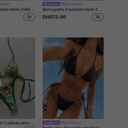
malex
Bonvoyette
Lumalex Ensemble bikini d'été pour femme, 2 pièces, imprimé serpent, Top triangle dos nu à col licou avec nœud dans le dos, dentelle contrastante et décoration de perles, bas de maillot de bain à nouer sur les côtés avec anneau décoratif, style mode sexy pour plage, bord de mer, piscine et sports nautiques
Bonvoyette Ensemble bikini 3 pièces en tissu texturé sexy et mode pour femmes, printemps/été
DH573.00
24
Ensemble bikini 2 pièces sexy vintage imprimé léopard pour femmes, vacances plage été, esthétique Y2K
#Vcay Bikini
Swim Vcay Ensemble de bikini sexy en deux pièces avec imprimé léopard tropical et accessoires en métal, tenue de plage décontractée