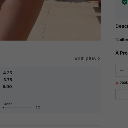
Descr
Taill
À Pr
Voir plus
4.25
3.75
200K
5.00
Grand
5%