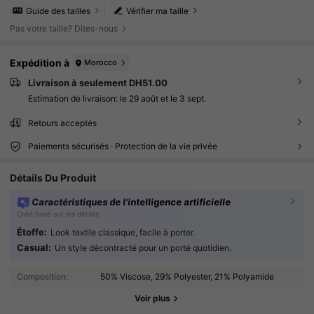
Guide des tailles
Vérifier ma taille
Pas votre taille? Dites-nous
Expédition à
Morocco
Livraison à seulement DH51.00
Estimation de livraison:
le 29 août et le 3 sept.
Retours acceptés
Paiements sécurisés · Protection de la vie privée
Détails Du Produit
Caractéristiques de l'intelligence artificielle
Créé basé sur les détails
1.6M Suiveurs
4.78
Étoffe:
Look textile classique, facile à porter.
Casual:
Un style décontracté pour un porté quotidien.
1.6M Suiveurs
4.78
Composition:
50% Viscose, 29% Polyester, 21% Polyamide
Voir plus
1.6M Suiveurs
4.78