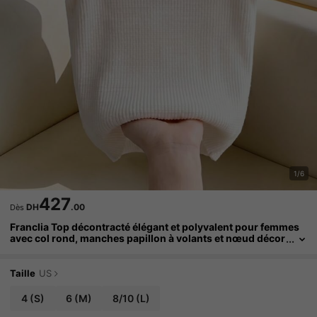
1/6
427
DH
.00
Dès
Franclia Top décontracté élégant et polyvalent pour femmes
avec col rond, manches papillon à volants et nœud décor
atif. Top tricoté mignon, Top d'été
Taille
US
4
(S)
6
(M)
8/10
(L)