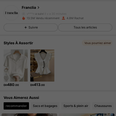
Franclia
1.6M Suiveurs
4.78
v***n
a suivi
Il y a 30 minutes
13.5M Vendu récemment
4.8M Rachat
1.6M Suiveurs
4.78
Suivre
Tous les articles
1.6M Suiveurs
4.78
Styles À Assortir
Vous pourriez aimer
1.6M Suiveurs
4.78
1.6M Suiveurs
4.78
1.6M Suiveurs
4.78
480
413
DH
.00
DH
.00
1.6M Suiveurs
4.78
Vous Aimerez Aussi
1.6M Suiveurs
4.78
recommander
Sacs et bagages
Sports & plein air
Chaussures