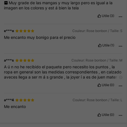
Muy
grade
de
las
mangas
y
muy
largo
pero
es
igual
a
la
imagen
en
los
colores
y
est
á
bien
la
tela
Utile
(3)
e***o
Couleur: Rose bonbon / Taille: S
Me
encanto
muy
bonigo
para
el
precio
Utile
(1)
a***s
Couleur: Rose bonbon / Taille: M
A
ú
n
no
he
recibido
el
paquete
pero
necesito
los
puntos
,
la
ropa
en
general
son
las
medidas
correspondientes
,
en
calzado
aveces
llega
a
ser
m
á
s
grande
,
la
joyer
í
a
es
de
juen
material
pero
se
oxida
con
el
tiempo
,
las
bolsas
son
de
buen
material
,
Utile
(0)
las
sudaderas
son
de
buena
calidad
,
la
ropa
de
ni
ñ
a
son
de
la
talla
,
el
maquillaje
viene
bien
protegido
,
en
cuanto
al
env
í
o
aveces
llega
antes
de
lo
esperado
.
a***4
Couleur: Rose bonbon / Taille: L
Me
encanto
Utile
(0)