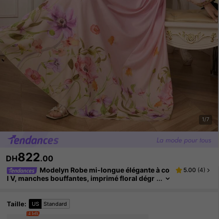
1/7
822
DH
.00
Modelyn Robe mi-longue élégante à co
5.00
(
4
)
l V, manches bouffantes, imprimé floral dégr
adé, avec taille cintrée, style romantique pou
r les vacances des femmes
Taille
:
US
Standard
4 left