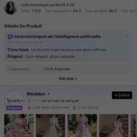
Le/la mannequin porte:
US 4 (S)
Taille:
175.0
Tour de poitrine:
84.0
Tour de taille:
60.0
Tour de 
Détails Du Produit
Caractéristiques de l'intelligence artificielle
Créé basé sur les détails
Tissu tissé:
Un toucher tissé net pour une allure raffinée.
Élégant:
Style élégant, allure naturelle.
1.2M Suiveurs
4.92
Composition:
100% Polyester
1.2M Suiveurs
4.92
Voir plus
1.2M Suiveurs
4.92
Modelyn
Suivre
l***d
est en train de naviguer
1.2M Suiveurs
4.92
2.1M Vendu récemment
2.2M Rachat
1.2M Suiveurs
4.92
1.2M Suiveurs
4.92