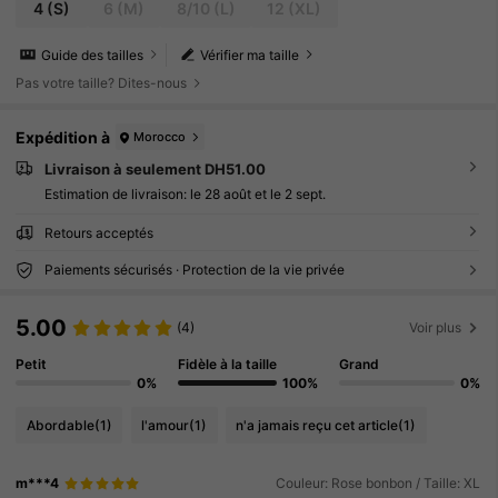
4
(S)
6
(M)
8/10
(L)
12
(XL)
Guide des tailles
Vérifier ma taille
Pas votre taille? Dites-nous
Expédition à
Morocco
Livraison à seulement DH51.00
Estimation de livraison:
le 28 août et le 2 sept.
Retours acceptés
Paiements sécurisés · Protection de la vie privée
5.00
(4)
Voir plus
Petit
Fidèle à la taille
Grand
0%
100%
0%
Abordable
(1)
l'amour
(1)
n'a jamais reçu cet article
(1)
m***4
Couleur: Rose bonbon / Taille: XL