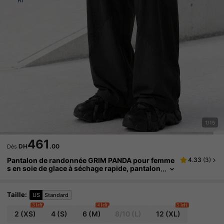
1/15
461
DH
.00
Dès
Pantalon de randonnée GRIM PANDA pour femme
4.33
(
3
)
s en soie de glace à séchage rapide, pantalon
long ample d'extérieur en nylon extensible 4
directions avec patchwork en maille et chevilles r
églables, convient pour le camping
Taille
:
US
Standard
3 left
4 left
5 left
2
(XS)
4
(S)
6
(M)
8/10
(L)
12
(XL)