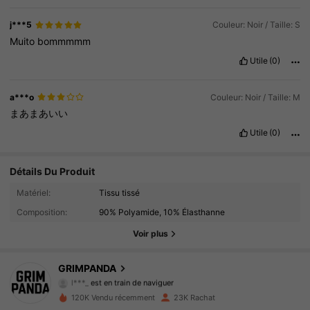
j***5
Couleur: Noir / Taille: S
Muito
bommmmm
Utile
(0)
a***o
Couleur: Noir / Taille: M
まあまあいい
Utile
(0)
Détails Du Produit
10K Suiveurs
4.88
Matériel:
Tissu tissé
Composition:
90% Polyamide, 10% Élasthanne
10K Suiveurs
4.88
Voir plus
10K Suiveurs
4.88
GRIMPANDA
l***_
est en train de naviguer
10K Suiveurs
4.88
120K Vendu récemment
23K Rachat