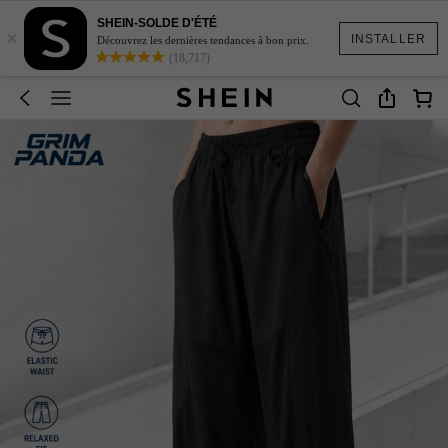
SHEIN-SOLDE D'ÉTÉ
×
INSTALLER
Découvrez les dernières tendances à bon prix.
(18,717)