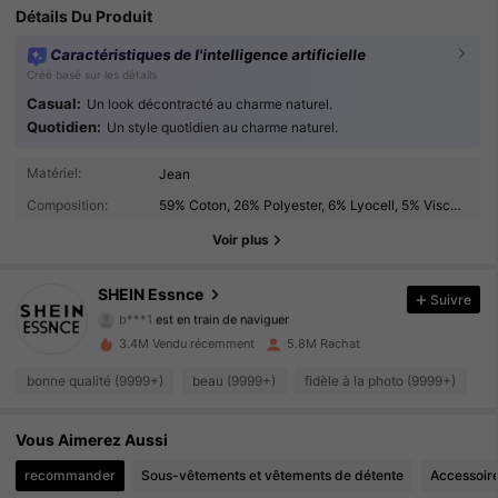
Détails Du Produit
Caractéristiques de l'intelligence artificielle
Créé basé sur les détails
Casual:
Un look décontracté au charme naturel.
Quotidien:
Un style quotidien au charme naturel.
900K Suiveurs
Matériel:
Jean
4.92
Composition:
59% Coton, 26% Polyester, 6% Lyocell, 5% Viscose, 2% Élasthanne, 2% Modal
900K Suiveurs
4.92
Voir plus
900K Suiveurs
4.92
SHEIN Essnce
Suivre
b***1
est en train de naviguer
900K Suiveurs
4.92
3.4M Vendu récemment
5.8M Rachat
900K Suiveurs
4.92
bonne qualité (9999+)
beau (9999+)
fidèle à la photo (9999+)
d
900K Suiveurs
4.92
Vous Aimerez Aussi
recommander
Sous-vêtements et vêtements de détente
Accessoir
900K Suiveurs
4.92