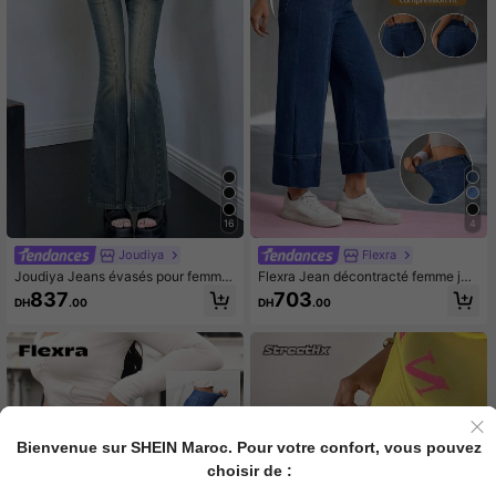
16
4
Joudiya
Flexra
Joudiya Jeans évasés pour femme
Flexra Jean décontracté femme ja
s à porter au quotidien
mbe droite longueur 3/4
837
703
DH
.00
DH
.00
Bienvenue sur SHEIN Maroc. Pour votre confort, vous pouvez
choisir de :