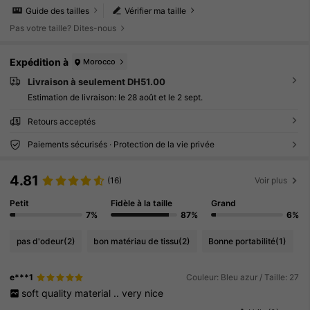
Guide des tailles
Vérifier ma taille
Pas votre taille? Dites-nous
Expédition à
Morocco
Livraison à seulement DH51.00
Estimation de livraison:
le 28 août et le 2 sept.
Retours acceptés
Paiements sécurisés · Protection de la vie privée
4.81
(16)
Voir plus
Petit
Fidèle à la taille
Grand
7%
87%
6%
pas d'odeur
(2)
bon matériau de tissu
(2)
Bonne portabilité
(1)
e***1
Couleur: Bleu azur / Taille: 27
soft
quality
material
..
very
nice