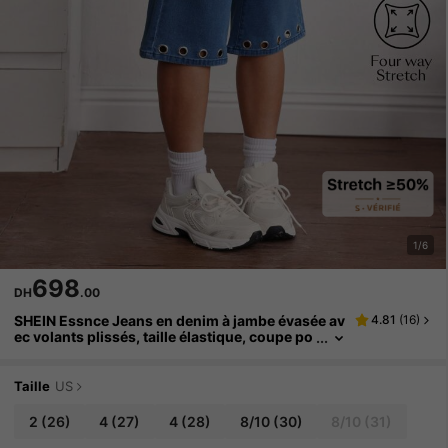
1/6
698
DH
.00
SHEIN Essnce Jeans en denim à jambe évasée av
4.81
(
16
)
ec volants plissés, taille élastique, coupe po
mme pour femmes
Taille
US
2
(26)
4
(27)
4
(28)
8/10
(30)
8/10
(31)