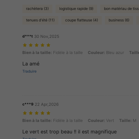
rachètera (3)
logistique rapide (9)
bon matériau de tiss
tenues d'été (11)
coupe flatteuse (4)
business (6)
d***t
30 Nov,2025
Bien à la taille: Fidèle à la taille, Couleur: Bleu azur, Taille: S
Bien à la taille:
Fidèle à la taille
Couleur:
Bleu azur
Taill
La amé
Traduire
c***9
22 Apr,2026
Bien à la taille: Fidèle à la taille, Couleur: Vert, Taille: M
Bien à la taille:
Fidèle à la taille
Couleur:
Vert
Taille:
M
Le vert est trop beau !! il est magnifique