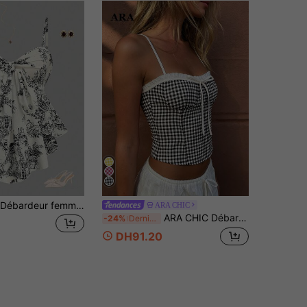
EMERY ROSE Débardeur femme à taille resserrée avec imprimé texturé, élégant pour les vacances, les trajets et le port quotidien
ARA CHIC
ARA CHIC Débardeur camisole ajusté pour femmes à carreaux noir et blanc avec bordure en dentelle, nœud papillon et croisement - Style décontracté pour vacances à la campagne en été
-24%
Dernières 10 heures
DH91.20