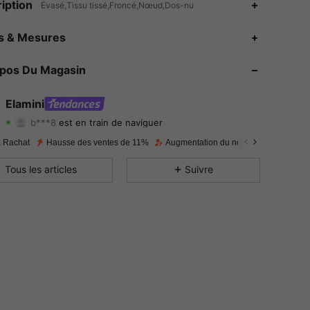
iption
Évasé,Tissu tissé,Froncé,Nœud,Dos-nu
4.81
2.3K
1.1M
es & Mesures
4.81
2.3K
1.1M
opos Du Magasin
4.81
2.3K
1.1M
Elamini
b***8
est en train de naviguer
4.81
2.3K
1.1M
Evaluation
Articles
Suiveurs
 Rachat
Hausse des ventes de 11%
Augmentation du nombre d'abonnés :
4.81
2.3K
1.1M
Tous les articles
Suivre
4.81
2.3K
1.1M
4.81
2.3K
1.1M
4.81
2.3K
1.1M
4.81
2.3K
1.1M