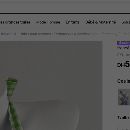
e
and down arrow keys to navigate search Dernière recherche and Rechercher et Tr
s grandes tailles
Mode Homme
Enfants
Bébé & Maternité
Sous
 blouses & t-shirts pour femmes
Débardeurs & camisoles pour femmes
/
/
froncé
5
DH
PR
Coule
Taille