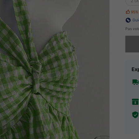
2 (X
95%
Gui
Pas votr
Désolés,
Exp