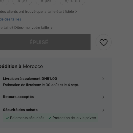
S)
4 (S)
6 (M)
8/10 (L)
des clients ont trouvé que la taille était fidèle
de des tailles
e taille? Dites-moi votre taille
 ce produit est épuisé.
ÉPUISÉ
édition à
Morocco
Livraison à seulement DH51.00
Estimation de livraison:
le 30 août et le 4 sept.
Retours acceptés
Sécurité des achats
Paiements sécurisés
Protection de la vie privée