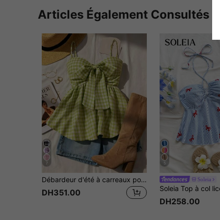
Articles Également Consultés
7
5
Débardeur d'été à carreaux pour femmes, texture ample, ourlet confortable, débardeur décontracté
Soleia
DH351.00
DH258.00