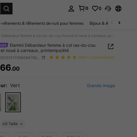
0
0
ouver. Press Enter to select.
-vêtements & Vêtements de nuit pour femmes
Bijoux & Accessoires pou
Elamini Débardeur femme à col ras-du-cou froncé et noué à carreaux, printemps/été
Elamini Débardeur femme à col ras-du-cou
 et noué à carreaux, printemps/été
SKU: sz251231173950947695061
(500+ Commentaires)
66
.00
ICE AND AVAILABILITY
ur:
Vert
Grande image
US Taille