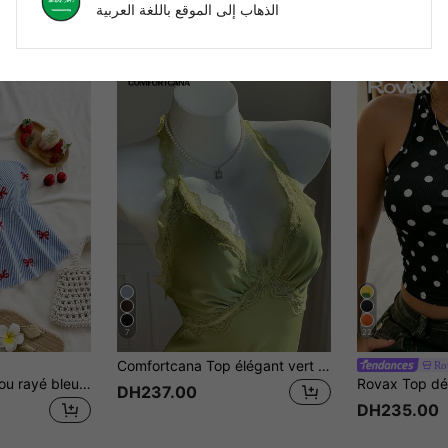
الذهاب إلى الموقع باللغة العربية
7
22
Comfortcana Top élégant vert citron pour femmes avec col licou et patchwork en dentelle, style Y2K 2000s polyvalent et à la mode pour l'été, idéal pour les rendez-vous, les fêtes, les vacances à la plage & la remise des diplômes
Ro
Soleia Top à col licou rayé bleu et blanc mignon pour femmes, été, vacances, plage, tenue de remise des diplômes et festival
DH237.00
DH235.00