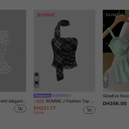
19
4
ROMWE
Sweetra Top spaghetti élégant à pois avec nœud sur les épaules et cordon de serrage à la taille. Coupe ajustée pour un style décontracté et polyvalent. Convient pour le printemps et l'été.
ROMWE J-Fashion Top bandeau à carreaux à la mode pour femme, été
-22%
DH356.00
DH231.77
Estimé