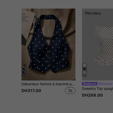
4
6
Débardeur femme à imprimé pois avec décoration de boutons, dos nu et col licou, décontracté pour l'été
Sweetra
DH317.00
DH268.00