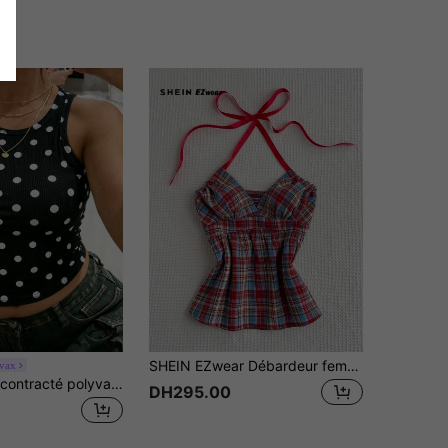
SHEIN EZwear Débardeur femme style American Hot Girl rétro à carreaux rouges avec bandes de sangle de la même couleur, ornementation sur le devant, coupe slim flatteuse, ludique, à la mode, minimaliste et sexy pour l'été
vax
Rovax Top décontracté polyvalent à pois pour femmes pour sorties quotidiennes
DH295.00