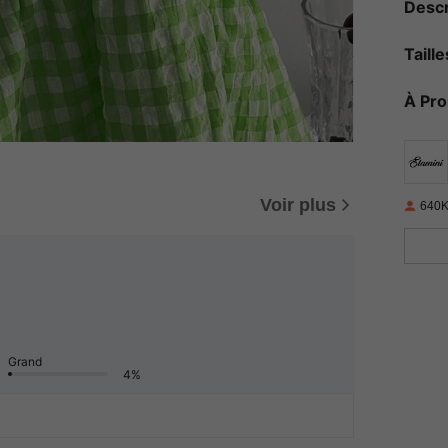
Descr
Taill
À Pr
Voir plus
640K
Grand
4%