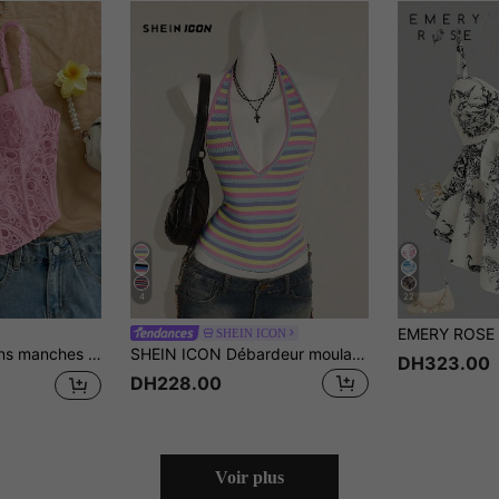
4
22
SHEIN ICON
nces de printemps, Pâques, festival de musique, bohème élégant, tropical, romantique, mariage, fête pour le printemps/l'été
SHEIN ICON Débardeur moulant à col V profond rayé arc-en-ciel
DH323.00
DH228.00
Voir plus