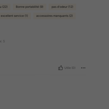
u (22)
Bonne portabilité (9)
pas d'odeur (12)
excellent service (1)
accessoires manquants (2)
e:
S
Utile (0)