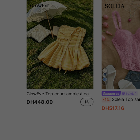
16
GlowEve Top court ample à carreaux pour femmes en jaune frais
Soleia
Soleia Top sans manches pour femmes, décontracté, vacances, invité de mariage sur la plage, remise des diplômes, brunch, Saint-Patrick, vaca
-1%
DH448.00
DH517.16