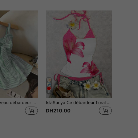
19
GlowEve Nouveau débardeur décontracté pour femmes, printemps/été. Design mode avec bretelles nouées, accent nœud, rayures bleues et blanches, cintrage à la taille, sexy et flatteur, polyvalent pour le port quotidien et les sorties
IslaSuriya Ce débardeur floral rouge 2 en 1 pour femmes est sexy et plein de style Y2K, convenant pour des occasions telles que les îles, les plages, les vacances, les festivals de musique et les fêtes.
DH210.00