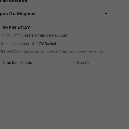
4.92
2.4K
794K
opos Du Magasin
4.92
2.4K
794K
SHEIN VCAY
5***5
est en train de naviguer
4.92
2.4K
794K
Evaluation
Articles
Suiveurs
 Vendu récemment
1.7M Rachat
4.92
2.4K
794K
Le SHEIN VACAY comprend tous les éléments essentiels de votre valise pour un style de fêtes complet.
4.92
2.4K
794K
Tous les articles
Suivre
4.92
2.4K
794K
4.92
2.4K
794K
4.92
2.4K
794K
4.92
2.4K
794K