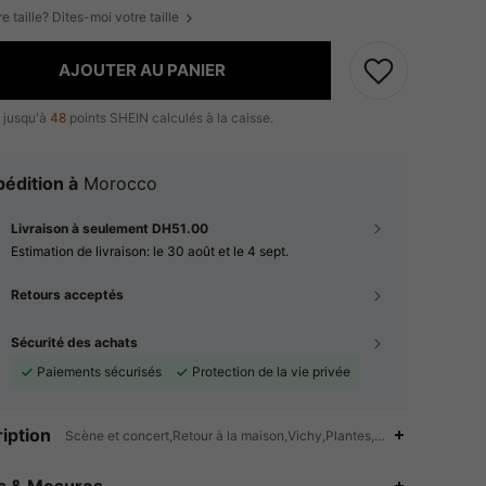
e taille? Dites-moi votre taille
AJOUTER AU PANIER
 jusqu'à
48
points SHEIN calculés à la caisse.
édition à
Morocco
Livraison à seulement DH51.00
Estimation de livraison:
le 30 août et le 4 sept.
Retours acceptés
Sécurité des achats
Paiements sécurisés
Protection de la vie privée
iption
Scène et concert,Retour à la maison,Vichy,Plantes,Tout Imprimé,Flo
4.92
2.4K
794K
es & Mesures