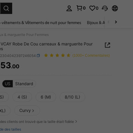
0
0
ouver. Press Enter to select.
-vêtements & Vêtements de nuit pour femmes
Bijoux & Accessoires pou
ux & marguerite Pour Femmes
VCAY Robe De Cou carreaux & marguerite Pour
es
z2304042397246054
(1000+ Commentaires)
453
.00
ICE AND AVAILABILITY
US
Standard
S)
4 (S)
6 (M)
8/10 (L)
Curvy
XL)
des clients ont trouvé que la taille était fidèle
de des tailles