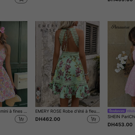
7
SHEIN VCAY Robe mini à fines bretelles décontractée à fleurs Ditsy pour femmes, robe d'été imprimée de fleurs pour les vacances, tenue de plage
EMERY ROSE Robe d'été à fleurs avec dentelle contrastante pour les vacances des femmes
#Robe
DH462.00
DH453.00