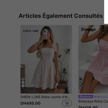
Articles Également Consultés
16
35
SHEIN LUNE Robe courte d'été rayée rose et blanc pour femmes,Tenues élégantes et décontractées pour pique-nique,Vêtements mignons et adorables,Hauts sans manches modestes,Vêtements d'été coquette
Breezaya
DH495.00
DH416.00