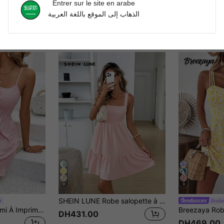
Entrer sur le site en arabe
الذهاب إلى الموقع باللغة العربية
9
9
SHEIN LUNE Robe salopette à col carré, dos nu, avec nœud papillon, froissée, à volants multicouches, en tissu crêpe. Décontractée, élégante, pour le bureau, les trajets et les vacances, pour le printemps et l'été, pour femmes.
#robe
Breezaya Robe Cami À Imprimé Marguerite De Devant À Ceinture Nouée Pour Femmes
DH431.00
DH469.00