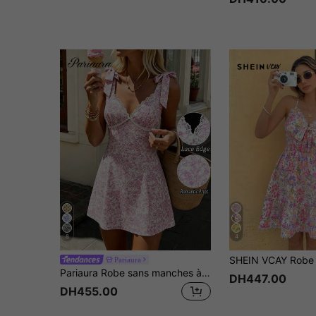
8
4
Pariaura
Pariaura Robe sans manches à col en cœur avec imprimé floral et patchwork en dentelle pour femmes
DH447.00
DH455.00