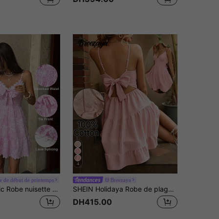
4
 de début de printemps
Breezaya
SHEIN PariChic Robe nuisette en dentelle à taille marquée et coupe évasée avec imprimé floral marguerite français. Convient pour un rendez-vous de la Saint-Valentin, une fête au bord de la piscine en été, ou un thé l'après-midi entre amis
SHEIN Holidaya Robe de plage à volants en coton 100% rose unicolore pour femmes
DH415.00