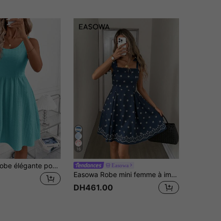
16
SHEIN Clasi Robe élégante pour femmes bleue à motif texturé 3D sans manches, cintrée à la taille, coupe évasée, en maille extensible, convient pour diverses occasions, décontractée, trajet, voyage, vacances, style bohème
Easowa
Easowa Robe mini femme à imprimé numérique printemps/été, convient pour les vacances, les sorties décontractées, le style occidental, les festivals de musique, la tenue bohème. Nouvelles robes d'été mignonnes pour femmes. Robe d'été décontractée pour femme en bleu marine à imprimé floral avec bretelles nouées et ourlet festonné. Robe mini évasée chic pour femme à motif marguerite blanche. Robe mini sans manches décontractée pour femme en bleu marine avec imprimé floral sur tout le vêtement et bretelles réglables. Robe d'été, robe de Pâques, robe de plage, tenues de vacances pour femmes
DH461.00