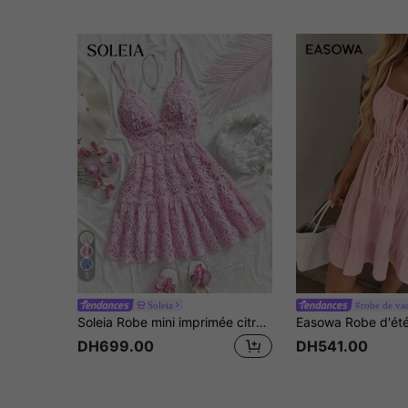
5
Soleia
#robe de vac
Soleia Robe mini imprimée citron colorée pour femme, vacances
DH699.00
DH541.00