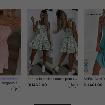
5
33
Robe à bretelles florales pour femmes, nouvelle robe courte sans manches d'été, parfaite pour les vacances, la plage, le port quotidien, les sorties et diverses occasions élégantes
ances française
Easowa Robe d'été élégante à col noué, volants et ourlet étagé en A, fine bretelle, pour les vacances
DH462.00
DH401.00