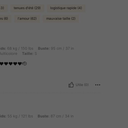
33)
tenues d'été (29)
logistique rapide (4)
s (6)
l'amour (62)
mauvaise taille (2)
 / 150 lbs, Buste: 95 cm / 37 in, Hanches: 112 cm / 44 in, Taille: 72 cm / 28 in, Couleu
ids:
68 kg / 150 lbs
Buste:
95 cm / 37 in
ulticolore
Taille:
S
♥️♥️♥️♥️♥️🫡
Utile (0)
g / 121 lbs, Buste: 87 cm / 34 in, Taille: 70 cm / 28 in, Couleur: Rose bonbon, Taille: 
ids:
55 kg / 121 lbs
Buste:
87 cm / 34 in