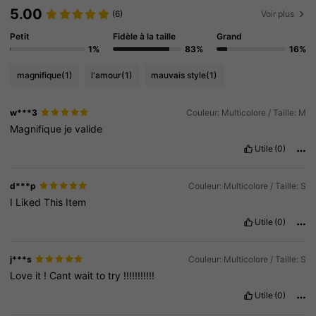
5.00
(6)
Voir plus
Petit
Fidèle à la taille
Grand
1%
83%
16%
magnifique
(1)
l'amour
(1)
mauvais style
(1)
w***3
Couleur: Multicolore / Taille: M
Magnifique
je
valide
Utile
(0)
d***p
Couleur: Multicolore / Taille: S
I
Liked
This
Item
Utile
(0)
j***s
Couleur: Multicolore / Taille: S
Love
it
!
Cant
wait
to
try
!!!!!!!!!!!
Utile
(0)