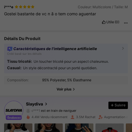
i***e
Couleur: Multicolore / Taille: M
Gostei
bastante
de
vc
n
ã
o
tem
como
aguentar
Utile
(0)
Détails Du Produit
Caractéristiques de l'intelligence artificielle
Créé basé sur les détails
Tissu tricoté:
Un toucher tricoté pour un aspect chaleureux.
Casual:
Un style décontracté pour un porté quotidien.
1.1M Suiveurs
4.92
Composition:
95% Polyester, 5% Élasthanne
1.1M Suiveurs
4.92
Voir plus
1.1M Suiveurs
4.92
Slaydiva
Suivre
c***1
est en train de naviguer
1.1M Suiveurs
4.92
4.4M Vendu récemment
3.5M Rachat
Augmentation du 
1.1M Suiveurs
4.92