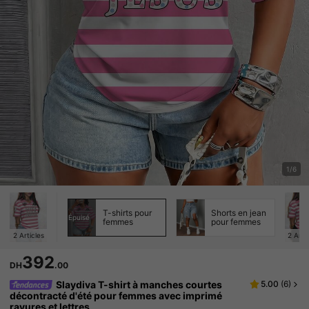
1/6
T-shirts pour
Shorts en jean
Épuisé
femmes
pour femmes
2
Articles
2
Arti
392
DH
.00
Slaydiva T-shirt à manches courtes
5.00
(
6
)
décontracté d'été pour femmes avec imprimé
rayures et lettres