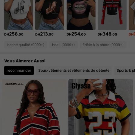
1.1M Suiveurs
4.92
1.1M Suiveurs
4.92
258
213
254
348
1.1M Suiveurs
DH
.00
DH
.00
DH
.00
DH
.00
DH
4.92
bonne qualité (9999+)
beau (9999+)
fidèle à la photo (9999+)
l
1.1M Suiveurs
4.92
Vous Aimerez Aussi
1.1M Suiveurs
4.92
recommander
Sous-vêtements et vêtements de détente
Sports & pl
1.1M Suiveurs
4.92