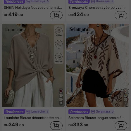
Breezaya
Breezaya
SHEIN Holidaya Nouveau chemisier d'été/printemps pour femmes, style rétro décontracté et confortable, manches chauve-souris amples, broderie contrastée, col V, manches 3/4. Convient pour le printemps/été, chemise décontractée, chemise brodée bicolore, Top d'été, idéal pour les vacances, le décontracté quotidien, polyvalent mode
Breezaya Chemise rayée polyvalente et décontractée pour femmes, nouvelle arrivée pour l'été
419
424
DH
.00
DH
.00
11
7
Louniche
Selamara
Louniche Blouse décontractée en lin pour femmes, col V, torsade nouée, couleur unie, printemps/été
Selamara Blouse longue ample à manches chauve-souris et col V avec imprimé rétro bohème pour femmes. Top d'été fluide et ample pour la plage et les vacances
349
333
DH
.00
DH
.00