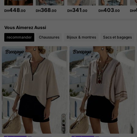
448
368
341
403
DH
.00
DH
.00
DH
.00
DH
.00
DH
619K Suiveurs
4.86
Vous Aimerez Aussi
619K Suiveurs
4.86
recommander
Chaussures
Bijoux & montres
Sacs et bagages
619K Suiveurs
4.86
6