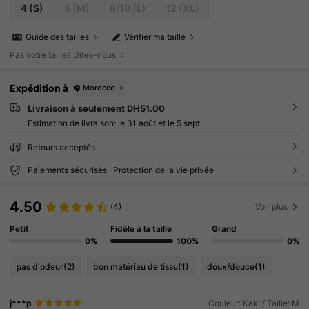
4
(S)
6
(M)
8/10
(L)
12
(XL)
Guide des tailles
Vérifier ma taille
Pas votre taille? Dites-nous
Expédition à
Morocco
Livraison à seulement DH51.00
Estimation de livraison:
le 31 août et le 5 sept.
Retours acceptés
Paiements sécurisés · Protection de la vie privée
4.50
(4)
Voir plus
Petit
Fidèle à la taille
Grand
0%
100%
0%
pas d'odeur
(2)
bon matériau de tissu
(1)
doux/douce
(1)
j***p
Couleur: Kaki / Taille: M