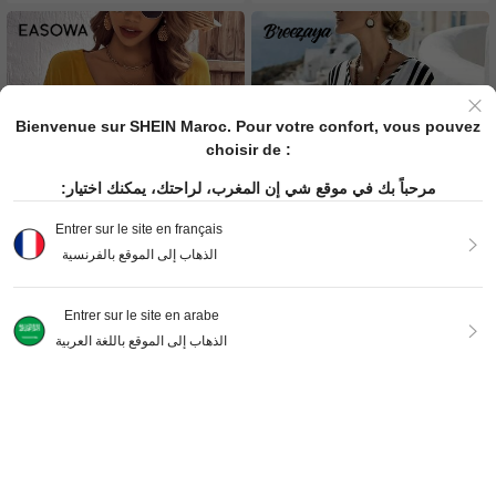
Bienvenue sur SHEIN Maroc. Pour votre confort, vous pouvez
choisir de :
مرحباً بك في موقع شي إن المغرب، لراحتك، يمكنك اختيار:
Entrer sur le site en français
الذهاب إلى الموقع بالفرنسية
10
4
Entrer sur le site en arabe
الذهاب إلى الموقع باللغة العربية
Easowa
Breezaya
Easowa Chemise décontractée ample à manches longues et boutons pour femmes, polyvalente pour un port quotidien
SHEIN Holidaya Chemise à manches courtes ample avec col en V et épaules tombantes, imprimé rayé
399
270
DH
.00
DH
.00
AJOUTER AU PANIER