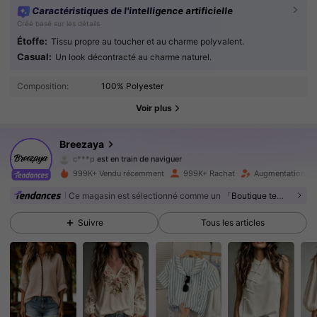
Caractéristiques de l'intelligence artificielle
Créé basé sur les détails
Étoffe:
Tissu propre au toucher et au charme polyvalent.
Casual:
Un look décontracté au charme naturel.
619K Suiveurs
4.86
Composition:
100% Polyester
619K Suiveurs
4.86
Voir plus
619K Suiveurs
4.86
Breezaya
c***p
est en train de naviguer
619K Suiveurs
4.86
999K+ Vendu récemment
999K+ Rachat
Augmentation du
Ce magasin est sélectionné comme un
「Boutique tendance」
619K Suiveurs
4.86
Suivre
Tous les articles
619K Suiveurs
4.86
619K Suiveurs
4.86
619K Suiveurs
4.86