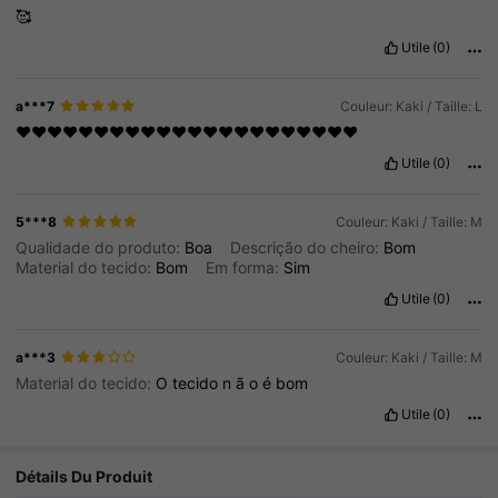
🥰
Utile
(0)
a***7
Couleur: Kaki / Taille: L
❤️❤️❤️❤️❤️❤️❤️❤️❤️❤️❤️❤️❤️❤️❤️❤️❤️❤️❤️❤️❤️❤️
Utile
(0)
5***8
Couleur: Kaki / Taille: M
Qualidade do produto:
Boa
Descrição do cheiro:
Bom
Material do tecido:
Bom
Em forma:
Sim
Utile
(0)
a***3
Couleur: Kaki / Taille: M
Material do tecido:
O
tecido
n
ã
o
é
bom
Utile
(0)
Détails Du Produit