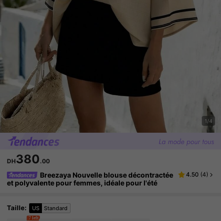
1/4
380
DH
.00
Breezaya Nouvelle blouse décontractée
4.50
(
4
)
et polyvalente pour femmes, idéale pour l'été
Taille
:
US
Standard
7 left