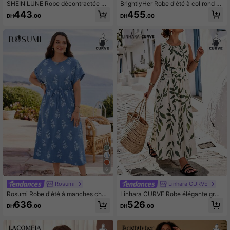
SHEIN LUNE Robe décontractée mi
BrightlyHer Robe d'été à col rond et
-longue pour femmes grandes taille
manches courtes, imprimé floral gra
443
455
DH
.00
DH
.00
s avec imprimé bleu et blanc, convi
nde taille
ent pour le printemps et l'été
6
Rosumi
Linhara CURVE
Rosumi Robe d'été à manches chau
Linhara CURVE Robe élégante gran
ve-souris avec taille cintrée, col ron
de taille à col rond sans manches a
636
526
DH
.00
DH
.00
d et imprimé floral, taille grande
vec imprimé floral intégral