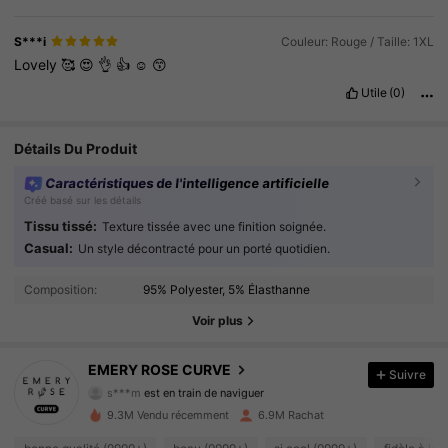
S***i
Couleur: Rouge / Taille: 1XL
Lovely
🥰
😍
👌
👍
☺️
😙
Utile
(0)
Détails Du Produit
Caractéristiques de l'intelligence artificielle
Créé basé sur les détails
Tissu tissé:
Texture tissée avec une finition soignée.
Casual:
Un style décontracté pour un porté quotidien.
1M Suiveurs
4.86
Composition:
95% Polyester, 5% Élasthanne
1M Suiveurs
4.86
Voir plus
1M Suiveurs
4.86
EMERY ROSE CURVE
Suivre
1M Suiveurs
4.86
9.3M Vendu récemment
6.9M Rachat
1M Suiveurs
4.86