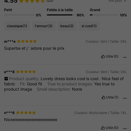
4.55
(20)
Voir plus
Petit
Fidèle à la taille
Grand
0%
90%
10%
classique
(1)
l'amour
(3)
beau
(2)
si cool
(1)
m***e
Couleur: Vert / Taille: 3XL
Superbe
et
j
’
adore
pour
le
prix
Utile
(0)
e***8
Couleur: Vert / Taille: 2XL
Product quality:
Lovely
dress
looks
cool
is
cool
.
Nice
feel
of
fabric
Fit:
Good
fit
True to product images:
Yes
true
to
product
image
Smell description:
None
Utile
(1)
n***6
Couleur: Multicolore / Taille: 1XL
Niceeeeeeeeeeeeeeeeeeee
Utile
(0)