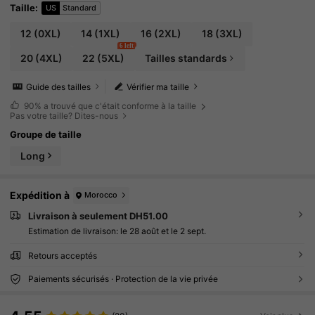
mps, robe fleurie pour femmes, robe maxi décontra
Taille
:
US
Standard
ctée, robe maxi de vacances, vêtements de vacanc
es pour femmes, robe de vacances, robe maxi cour
12
(0XL)
14
(1XL)
16
(2XL)
18
(3XL)
be, robe maxi décontractée, robes d'été pour femm
6 left
es, vêtements pour femmes décontractés
20
(4XL)
22
(5XL)
Tailles standards
Guide des tailles
Vérifier ma taille
90%
a trouvé que c'était conforme à la taille
Pas votre taille? Dites-nous
Groupe de taille
Long
Expédition à
Morocco
Livraison à seulement DH51.00
Estimation de livraison:
le 28 août et le 2 sept.
Retours acceptés
Paiements sécurisés · Protection de la vie privée