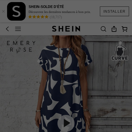
SHEIN-SOLDE D'ÉTÉ
×
INSTALLER
Découvrez les dernières tendances à bon prix.
(18,717)