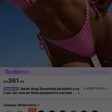
1/8
361
DH
.00
Swim Vcay Ensemble de bikini à co
4.85
(
1000+
)
l ras-du-cou en tissu jacquard à carreau
x avec décoration métallique, printemps/
été pour femmes
Couleur: Multicolore