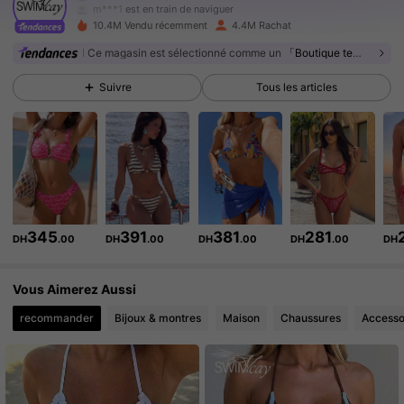
m***1
est en train de naviguer
599K Suiveurs
4.90
10.4M Vendu récemment
4.4M Rachat
Ce magasin est sélectionné comme un
「Boutique tendance」
599K Suiveurs
4.90
Suivre
Tous les articles
599K Suiveurs
4.90
599K Suiveurs
4.90
599K Suiveurs
4.90
345
391
381
281
DH
.00
DH
.00
DH
.00
DH
.00
DH
599K Suiveurs
4.90
Vous Aimerez Aussi
599K Suiveurs
4.90
recommander
Bijoux & montres
Maison
Chaussures
Accesso
599K Suiveurs
4.90