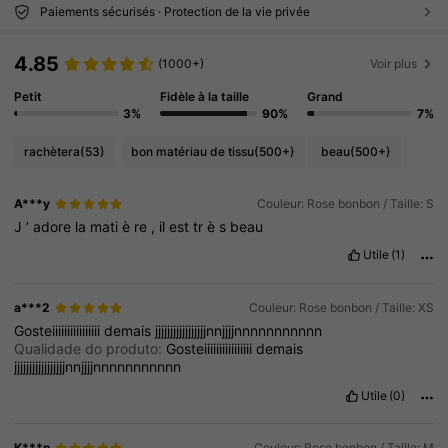
Paiements sécurisés · Protection de la vie privée
4.85
(1000+)
Voir plus
Petit
Fidèle à la taille
Grand
3%
90%
7%
rachètera
(53)
bon matériau de tissu
(500+)
beau
(500+)
A***y
Couleur: Rose bonbon / Taille: S
J
’
adore
la
mati
è
re
,
il
est
tr
è
s
beau
Utile
(1)
a***2
Couleur: Rose bonbon / Taille: XS
Gosteiiiiiiiiiiiiiiii
demais
jjjjjjjjjjjjjjjjjnnjjjjnnnnnnnnnnn
Qualidade do produto:
Gosteiiiiiiiiiiiiiiii
demais
jjjjjjjjjjjjjjjjjnnjjjjnnnnnnnnnnn
Utile
(0)
K***n
Couleur: Rose bonbon / Taille: M