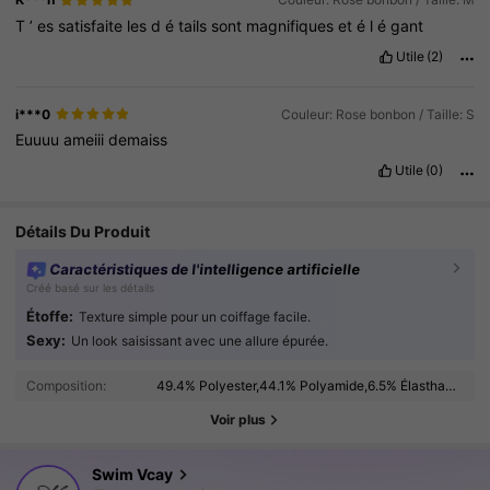
T
’
es
satisfaite
les
d
é
tails
sont
magnifiques
et
é
l
é
gant
Utile
(2)
i***0
Couleur: Rose bonbon / Taille: S
Euuuu
ameiii
demaiss
Utile
(0)
Détails Du Produit
Caractéristiques de l'intelligence artificielle
Créé basé sur les détails
Étoffe:
Texture simple pour un coiffage facile.
Sexy:
Un look saisissant avec une allure épurée.
599K Suiveurs
4.90
Composition:
49.4% Polyester,44.1% Polyamide,6.5% Élasthanne
599K Suiveurs
4.90
Voir plus
599K Suiveurs
4.90
Swim Vcay