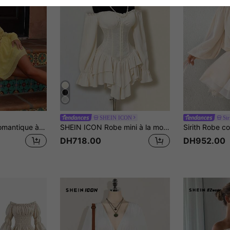
SHEIN ICON
Sir
Aloruh Robe mini romantique à manches longues, taille cintrée, épaules dénudées, style doux et épicé, ourlet évasé. Coupe flatteuse, pour l'automne/l'hiver
SHEIN ICON Robe mini à la mode avec épaules dénudées, manches longues et volants, couleur unie pour femmes
DH718.00
DH952.00