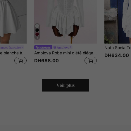
4
ances française
Amplova
SHEIN PETITE Robe blanche à épaules dénudées avec volants et manches cloche, robes d'été, vêtements de printemps, pour femmes de petite taille
Amplova Robe mini d'été élégante blanche pour femme, style rétro Y2K, manches longues, en jacquard plissé, avec ceinture à nouer, volants et épaules dénudées, coupe trapèze
DH634.00
DH688.00
Voir plus