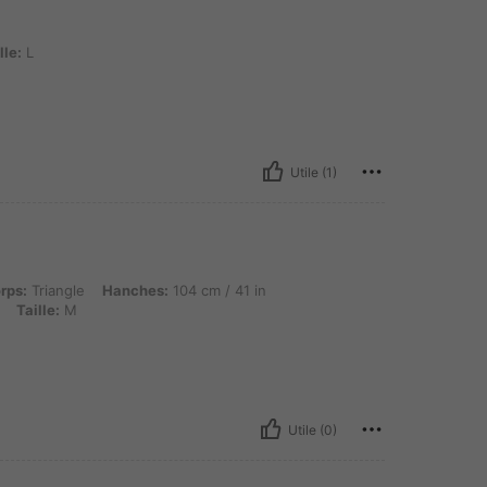
lle:
L
Utile (1)
e, Hanches: 104 cm / 41 in, Taille: 74 cm / 29 in, Buste: 95 cm / 37 in, Couleur: Nu
rps:
Triangle
Hanches:
104 cm / 41 in
Taille:
M
Utile (0)