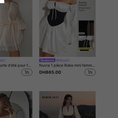
ith
Nuvra
Sirith Robe courte d'été pour femme, style minimaliste français, décontractée et élégante, polyvalente et sexy, épaules dénudées, en mousseline transparente, coupe ample et flatteuse, taille marquée, ligne A, longueur genou, abricot beige, pour les vacances
Nuvra 1 pièce Robe mini femme avec épaules dénudées et lien à la taille, manches longues, jupe en satin
DH865.00