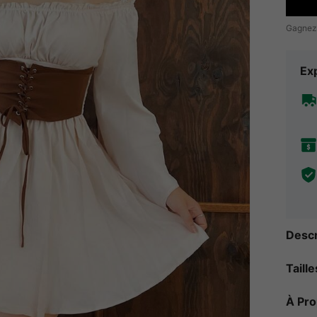
Gagnez
Exp
Descr
Taill
À Pr