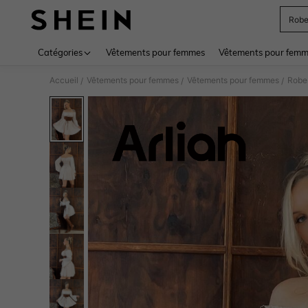
Rob
Use up 
Catégories
Vêtements pour femmes
Vêtements pour femme
Accueil
Vêtements pour femmes
Vêtements pour femmes
Robe
/
/
/