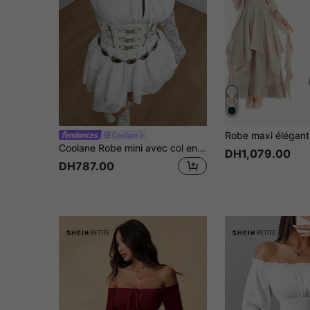
Coolane
Coolane Robe mini avec col en cœur, manches bouffantes et nœud devant, avec volants
DH1,079.00
DH787.00