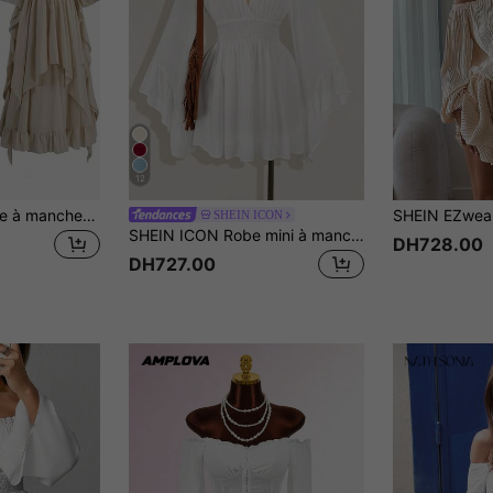
12
Robe maxi élégante à manches évasées et épaules dénudées, taille froncée, style médiéval, couleur unie, pour le printemps
SHEIN ICON
SHEIN ICON Robe mini à manches évasées et taille cintrée de couleur unie pour femmes
DH728.00
DH727.00