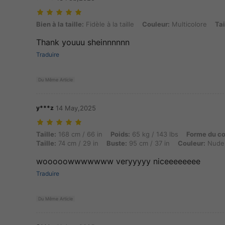
Bien à la taille: Fidèle à la taille, Couleur: Multicolore, Taille: L
Bien à la taille:
Fidèle à la taille
Couleur:
Multicolore
Tai
Thank youuu sheinnnnnn
Traduire
Du Même Article
y***z
14 May,2025
Taille: 168 cm / 66 in, Poids: 65 kg / 143 lbs, Forme du corps: Triangl
Taille:
168 cm / 66 in
Poids:
65 kg / 143 lbs
Forme du co
Taille:
74 cm / 29 in
Buste:
95 cm / 37 in
Couleur:
Nude
wooooowwwwwww veryyyyy niceeeeeeee
Traduire
Du Même Article