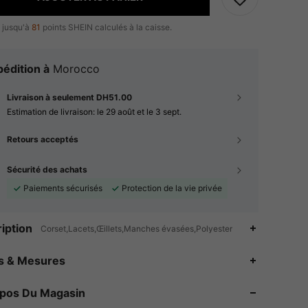
 jusqu'à
81
points SHEIN calculés à la caisse.
édition à
Morocco
Livraison à seulement DH51.00
Estimation de livraison:
le 29 août et le 3 sept.
Retours acceptés
Sécurité des achats
Paiements sécurisés
Protection de la vie privée
iption
Corset,Lacets,Œillets,Manches évasées,Polyester
es & Mesures
opos Du Magasin
4.82
2.1K
19K