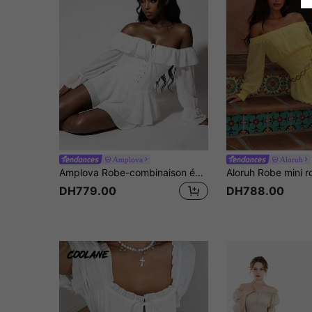
Amplova
Aloruh
Amplova Robe-combinaison évasée à taille froncée et épaules dénudées, romantique pour les vacances, pour femmes
DH779.00
DH788.00