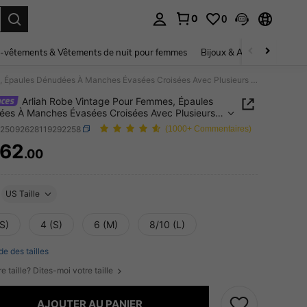
0
0
ouver. Press Enter to select.
-vêtements & Vêtements de nuit pour femmes
Bijoux & Accessoires pou
Arliah Robe Vintage Pour Femmes, Épaules Dénudées À Manches Évasées Croisées Avec Plusieurs Couleurs Contrastées
Arliah Robe Vintage Pour Femmes, Épaules
es À Manches Évasées Croisées Avec Plusieurs
rs Contrastées
z25092628119292258
(1000+ Commentaires)
62
.00
ICE AND AVAILABILITY
US Taille
S)
4 (S)
6 (M)
8/10 (L)
de des tailles
e taille? Dites-moi votre taille
AJOUTER AU PANIER