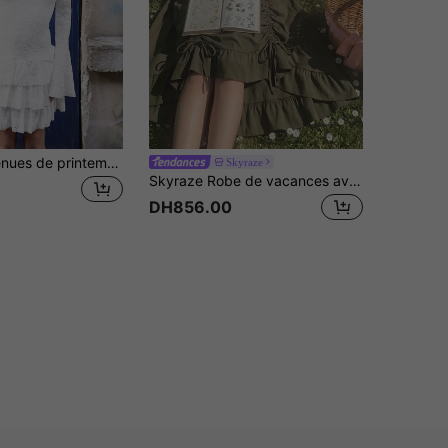
Nath Sonia Tenues de printemps pour femmes, style hippie boho, tenues de plage, tenues de vacances, tenues de printemps, robe mini à volants blanche à manches longues et épaules dénudées, style fairycore
Skyraze
Skyraze Robe de vacances avec épaules dénudées, taille cintrée et ourlet asymétrique
DH856.00