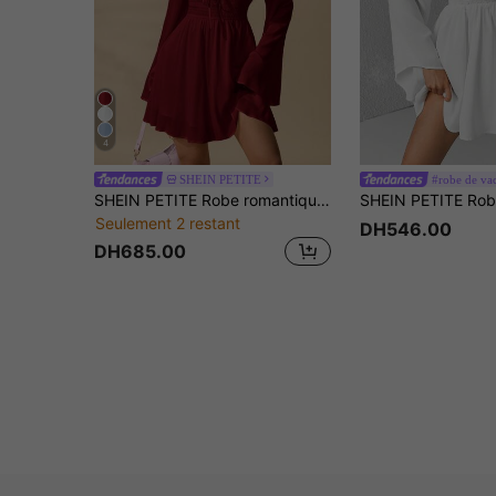
4
SHEIN PETITE
#robe de vac
SHEIN PETITE Robe romantique à épaules dénudées avec manches à volants et taille marquée, robe rouge foncé, robe bordeaux, robe bordeaux, robe à épaules dénudées, robe vin rouge, pour femmes de petite taille
Seulement 2 restant
DH546.00
DH685.00