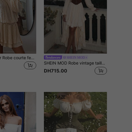
SHEIN EZwear Robe courte femme en satin brillant de couleur unie, style décontracté pour les vacances ou les fêtes. Épaule dénudée, manches bouffantes, taille élastique, volants multicouches, ourlet asymétrique
SHEIN MOD
SHEIN MOD Robe vintage taille haute à empiècement, style 2 en 1 avec ourlet asymétrique, volants à ourlet Top-bas, manches longues lanternes - Tenue de fête, style princesse, robe de soirée formelle, robe de fête ; Parfait pour les vacances, les rendez-vous, les pique-niques, les fêtes, le bal de promo, les festivals et les anniversaires ; Style vintage romantique de la cour
DH715.00