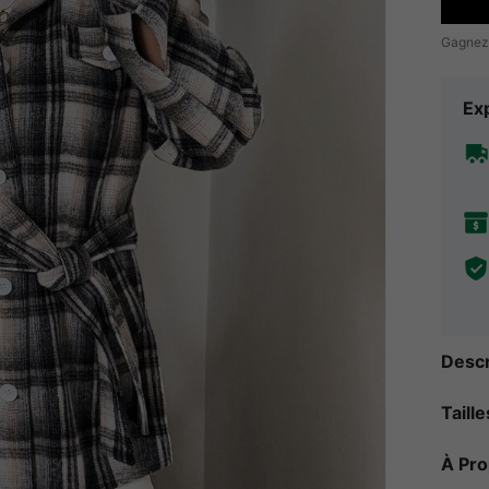
Gagnez
Exp
Descr
Taill
À Pr