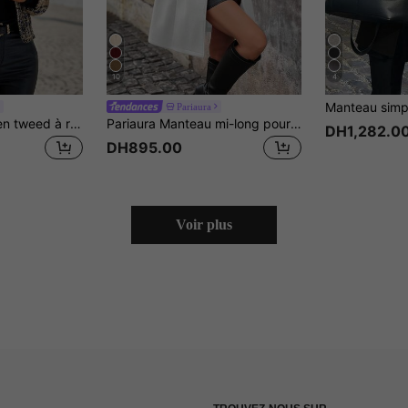
10
4
Pariaura
Lavishia Manteau en tweed à revers à rabat et poche ouverte, motif à carreaux, pour l'automne/l'hiver
Pariaura Manteau mi-long pour femmes de couleur unie, col cranté double boutonnage, veste d'hiver coupe-vent, Noël
DH1,282.0
DH895.00
Voir plus