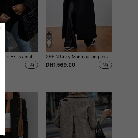
11
EMERY ROSE Pardessus ample décontracté pour femmes avec col revers décoratif et boutons, manches longues, coupe ample
SHEIN Unity Manteau long casual à col
DH1,569.00