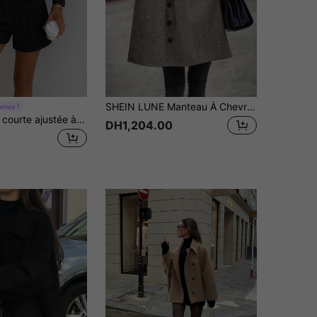
SHEIN LUNE Manteau À Chevrons À Rabat À Bouton
sowa
Easowa Veste courte ajustée à col montant, double boutonnage et fermeture éclair pour femmes, style décontracté élégant Old Money, automne/hiver
DH1,204.00