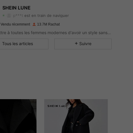
4.91
27K
1M
SHEIN LUNE
p***t
est en train de naviguer
4.91
27K
1M
 Vendu récemment
13.7M Rachat
Permettre à toutes les femmes modernes d'avoir un style sans limite.
4.91
27K
1M
Tous les articles
Suivre
4.91
27K
1M
4.91
27K
1M
4.91
27K
1M
4.91
27K
1M
4.91
27K
1M