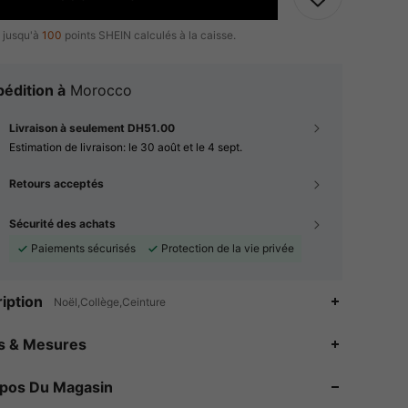
 jusqu'à
100
points SHEIN calculés à la caisse.
édition à
Morocco
Livraison à seulement DH51.00
Estimation de livraison:
le 30 août et le 4 sept.
Retours acceptés
Sécurité des achats
Paiements sécurisés
Protection de la vie privée
iption
Noël,Collège,Ceinture
es & Mesures
4.91
27K
1M
opos Du Magasin
4.91
27K
1M