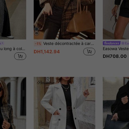
Veste décontractée à carreaux pour femmes, ample, avec col à revers, boutons, manches longues et poches, convient pour l'automne, l'hiver et le printemps
e
Ea
-1%
Siren Gaze Manteau long à col cranté avec imprimé chevrons, à manches longues, pour femmes. Automne/Hiver
DH1,142.94
DH708.00