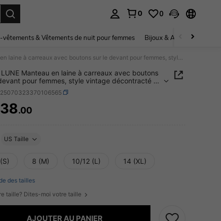
0
0
ouver. Press Enter to select.
-vêtements & Vêtements de nuit pour femmes
Bijoux & Accessoires pou
SHEIN LUNE Manteau en laine à carreaux avec boutons sur le devant pour femmes, style vintage décontracté et élégant pour les déplacements, pour l'automne/hiver
LUNE Manteau en laine à carreaux avec boutons
 devant pour femmes, style vintage décontracté et
t pour les déplacements, pour l'automne/hiver
z25070323370106565
938
.00
ICE AND AVAILABILITY
US Taille
(S)
8 (M)
10/12 (L)
14 (XL)
de des tailles
e taille? Dites-moi votre taille
AJOUTER AU PANIER