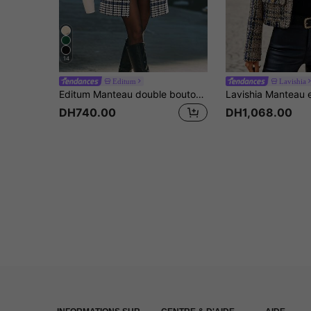
14
Editum
Lavishia
Editum Manteau double boutonnage à pied-de-poule pour femmes
DH740.00
DH1,068.00