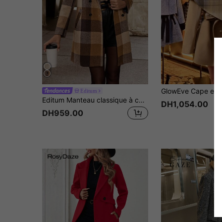
Editum
Editum Manteau classique à carreaux pour femmes en camel, avec col rabattu, fermeture à boutons et ornements décoratifs, parfait pour l'automne, l'hiver et le printemps, élégant et chaud
DH1,054.00
DH959.00