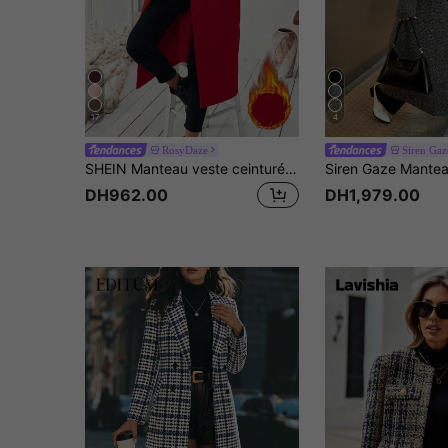
17
4
RosyDaze
Siren Gaz
SHEIN Manteau veste ceinturé à col cranté de couleur unie pour femmes, automne/hiver
DH962.00
DH1,979.00