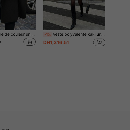
Manteau simple de couleur unie avec poches avant, boutons, col rabattu et manches raglan pour femmes, automne/hiver noir
Veste polyvalente kaki unie à boutons devant et poches côtelées pour femmes, avec poches, élégante & polyvalente pour l'automne
-1%
0
DH1,316.51