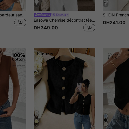
5
9
SHEIN Frenchy Débardeur sans manche minimaliste unicolore pour femmes
Easowa
Easowa Chemise décontractée vintage à col en V, ourlet asymétrique, boutons métalliques, style navette, noire. Gilet noir à boutons, col en V, Top de gilet noir élégant pour femmes
DH241.00
DH349.00
7