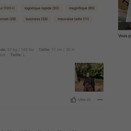
ur (100+)
logistique rapide (20)
magnifique (85)
bonnet (29)
business (36)
mauvaise taille (11)
2
Vous p
 / 148 lbs, Taille: 77 cm / 30 in, Hanches: 107 cm / 42 in, Buste: 97 cm / 38 in, Couleu
ids:
67 kg / 148 lbs
Taille:
77 cm / 30 in
oir
Taille:
L
Utile (1)