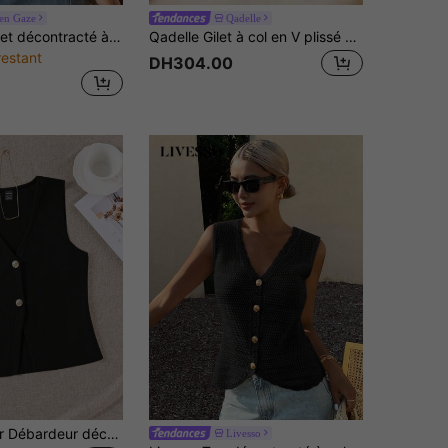
ren Gaze
Qadelle
Siren Gaze Gilet décontracté à col en V et boutonnage simple pour femmes
Qadelle Gilet à col en V plissé décoré de boutons pour femmes, gilet élégant de mode pour femmes, gilet de couleur unie, gilet en tricot côtelé, convient pour le port quotidien et les sorties
restant
DH304.00
SHEIN EZwear Débardeur décontracté femme couleur unie col en V à simple boutonnage
Livesso