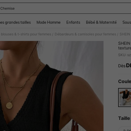
t Chemise
and down arrow keys to navigate search Dernière recherche and Rechercher et Tr
s grandes tailles
Mode Homme
Enfants
Bébé & Maternité
Sous
 blouses & t-shirts pour femmes
Débardeurs & camisoles pour femmes
/
/
SHEIN 
textur
SKU: s
D
Dès
PR
Coule
Taille