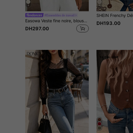
9
4
#Ensembles de travail
Easowa Veste fine noire, blouse pour tenue de bureau pour femmes
DH193.00
DH297.00