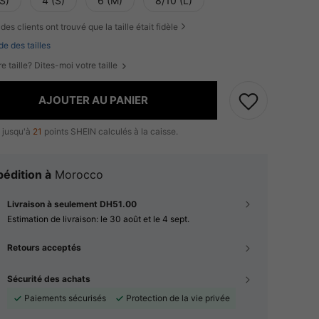
S)
4 (S)
6 (M)
8/10 (L)
des clients ont trouvé que la taille était fidèle
de des tailles
e taille? Dites-moi votre taille
AJOUTER AU PANIER
 jusqu'à
21
points SHEIN calculés à la caisse.
édition à
Morocco
Livraison à seulement DH51.00
Estimation de livraison:
le 30 août et le 4 sept.
Retours acceptés
Sécurité des achats
Paiements sécurisés
Protection de la vie privée