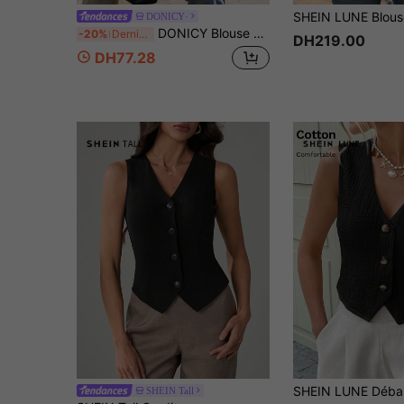
DONICY·
DONICY Blouse ajustée pour femmes à col carré noir, manches longues bouffantes en maille à pois floqués, hauts élégants à superposer pour le printemps et l'automne
-20%
Dernier jour
DH219.00
DH77.28
SHEIN Tall