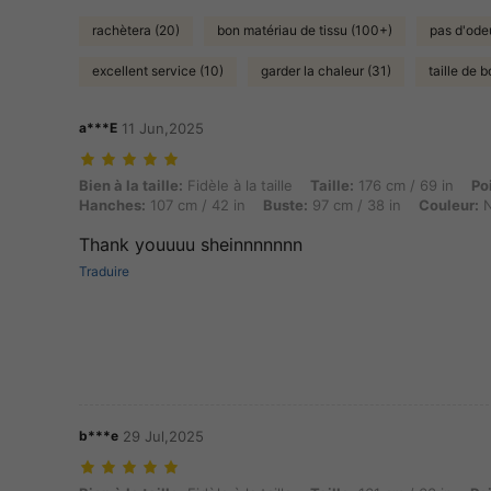
rachètera (20)
bon matériau de tissu (100+)
pas d'ode
excellent service (10)
garder la chaleur (31)
taille de 
a***E
11 Jun,2025
Bien à la taille: Fidèle à la taille, Taille: 176 cm / 69 in, Poids: 67 kg
Bien à la taille:
Fidèle à la taille
Taille:
176 cm / 69 in
Po
Hanches:
107 cm / 42 in
Buste:
97 cm / 38 in
Couleur:
N
Thank youuuu sheinnnnnnn
Traduire
b***e
29 Jul,2025