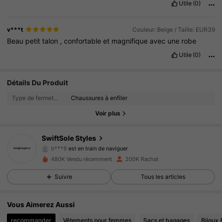
Utile
(0)
v***t
Couleur: Beige / Taille: EUR39
Beau
petit
talon
,
confortable
et
magnifique
avec
une
robe
Utile
(0)
Détails Du Produit
28K Suiveurs
4.93
Type de fermeture:
Chaussures à enfiler
28K Suiveurs
4.93
Voir plus
28K Suiveurs
4.93
SwiftSole Styles
b***8
est en train de naviguer
28K Suiveurs
4.93
480K Vendu récemment
200K Rachat
Suivre
Tous les articles
28K Suiveurs
4.93
Vous Aimerez Aussi
28K Suiveurs
4.93
recommander
Vêtements pour femmes
Sacs et bagages
Bijoux 