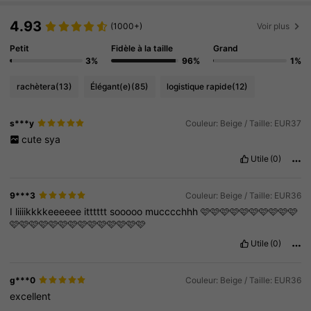
4.93
(1000+)
Voir plus
Petit
Fidèle à la taille
Grand
3%
96%
1%
rachètera
(13)
Élégant(e)
(85)
logistique rapide
(12)
s***y
Couleur: Beige / Taille: EUR37
cute
sya
Utile
(0)
9***3
Couleur: Beige / Taille: EUR36
I
liiiikkkkeeeeee
itttttt
sooooo
mucccchhh
🩷🩷🩷🩷🩷🩷🩷🩷🩷🩷
🩷🩷🩷🩷🩷🩷🩷🩷🩷🩷🩷🩷🩷🩷
Utile
(0)
g***0
Couleur: Beige / Taille: EUR36
excellent