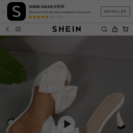
SHEIN-SOLDE D'ÉTÉ
×
INSTALLER
Découvrez les dernières tendances à bon prix.
(18,717)