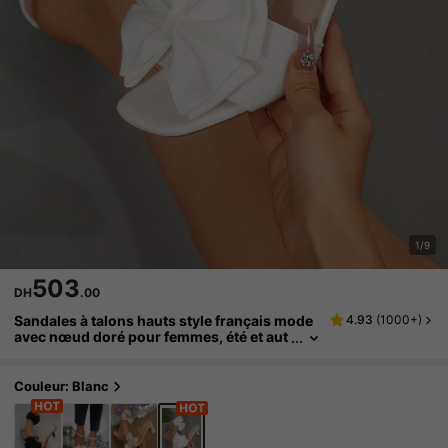
1/9
503
DH
.00
Sandales à talons hauts style français mode
4.93
(
1000+
)
avec nœud doré pour femmes, été et aut
omne, convenant pour les rendez-vous,
les courses, les trajets, les affaires, les banq
uets, les fêtes
Couleur: Blanc