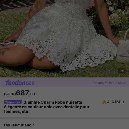
1/6
687
DH
.00
Dès
Glamine Charm Robe nuisette
4.16
(
24
)
élégante en couleur unie avec dentelle pour
femmes, été
Couleur: Blanc