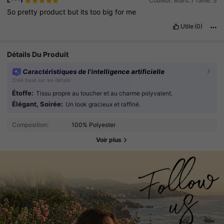
L***i
Couleur: Blanc / Taille: S
So
pretty
product
but
its
too
big
for
me
Utile
(0)
Détails Du Produit
Caractéristiques de l'intelligence artificielle
Créé basé sur les détails
Étoffe:
Tissu propre au toucher et au charme polyvalent.
Élégant, Soirée:
Un look gracieux et raffiné.
Composition:
100% Polyester
Voir plus