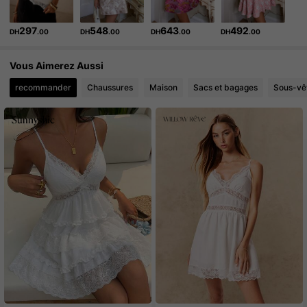
297
548
643
492
DH
.00
DH
.00
DH
.00
DH
.00
Vous Aimerez Aussi
recommander
Chaussures
Maison
Sacs et bagages
Sous-vê