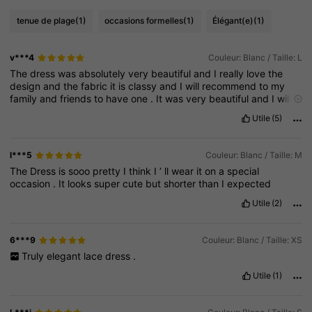
tenue de plage
(1)
occasions formelles
(1)
Élégant(e)
(1)
v***4
Couleur: Blanc / Taille: L
The
dress
was
absolutely
very
beautiful
and
I
really
love
the
design
and
the
fabric
it
is
classy
and
I
will
recommend
to
my
family
and
friends
to
have
one
.
It
was
very
beautiful
and
I
will
buy
again
Utile
(5)
l***5
Couleur: Blanc / Taille: M
The
Dress
is
sooo
pretty
I
think
I
’
ll
wear
it
on
a
special
occasion
.
It
looks
super
cute
but
shorter
than
I
expected
Utile
(2)
6***9
Couleur: Blanc / Taille: XS
Truly
elegant
lace
dress
.
Utile
(1)