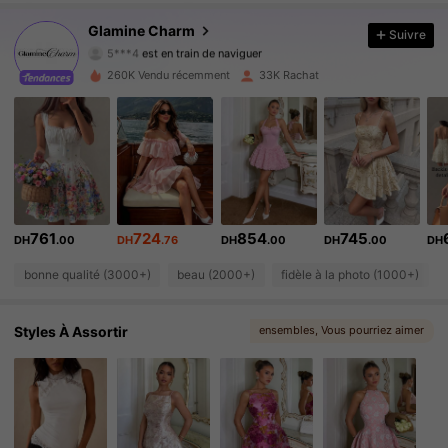
105K Suiveurs
4.81
Glamine Charm
Suivre
5***4
est en train de naviguer
105K Suiveurs
4.81
260K Vendu récemment
33K Rachat
105K Suiveurs
4.81
105K Suiveurs
4.81
105K Suiveurs
4.81
761
724
854
745
DH
.00
DH
.76
DH
.00
DH
.00
DH
105K Suiveurs
4.81
bonne qualité (3000+)
beau (2000+)
fidèle à la photo (1000+)
105K Suiveurs
4.81
Styles À Assortir
ensembles
, Vous pourriez aimer
105K Suiveurs
4.81
105K Suiveurs
4.81