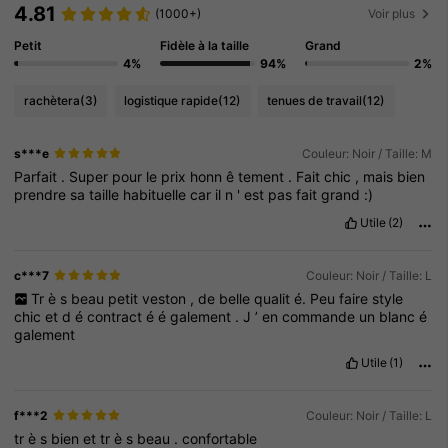
4.81
(1000+)
Voir plus
Petit
Fidèle à la taille
Grand
4%
94%
2%
rachètera
(3)
logistique rapide
(12)
tenues de travail
(12)
s***e
Couleur: Noir / Taille: M
Parfait
.
Super
pour
le
prix
honn
ê
tement
.
Fait
chic
,
mais
bien
prendre
sa
taille
habituelle
car
il
n
'
est
pas
fait
grand
:)
Utile
(2)
c***7
Couleur: Noir / Taille: L
Tr
è
s
beau
petit
veston
,
de
belle
qualit
é.
Peu
faire
style
chic
et
d
é
contract
é
é
galement
.
J
’
en
commande
un
blanc
é
galement
Utile
(1)
f***2
Couleur: Noir / Taille: L
tr
è
s
bien
et
tr
è
s
beau
.
confortable