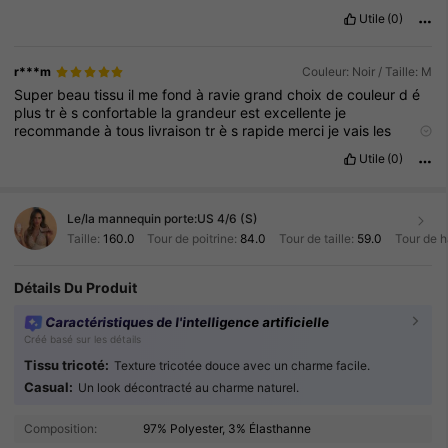
Utile
(0)
r***m
Couleur: Noir / Taille: M
Super
beau
tissu
il
me
fond
à
ravie
grand
choix
de
couleur
d
é
plus
tr
è
s
confortable
la
grandeur
est
excellente
je
recommande
à
tous
livraison
tr
è
s
rapide
merci
je
vais
les
recommander
Utile
(0)
Le/la mannequin porte:
US 4/6 (S)
Taille:
160.0
Tour de poitrine:
84.0
Tour de taille:
59.0
Tour de 
Détails Du Produit
Caractéristiques de l'intelligence artificielle
Créé basé sur les détails
Tissu tricoté:
Texture tricotée douce avec un charme facile.
Casual:
Un look décontracté au charme naturel.
823K Suiveurs
4.91
Composition:
97% Polyester, 3% Élasthanne