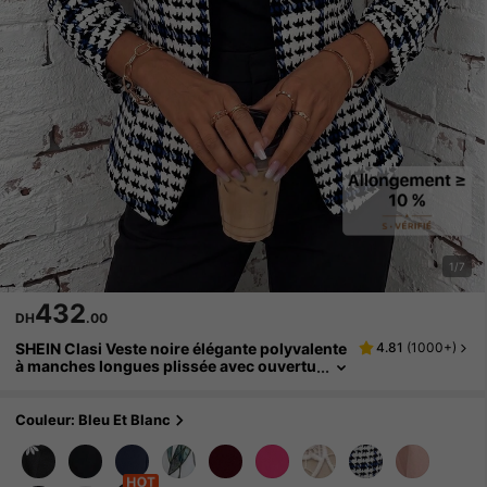
1/7
432
DH
.00
SHEIN Clasi Veste noire élégante polyvalente
4.81
(
1000+
)
à manches longues plissée avec ouvertu
re avant pour femmes
Couleur: Bleu Et Blanc