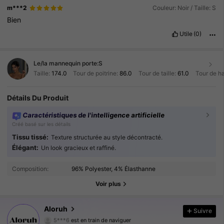
m***2
Couleur: Noir / Taille: S
Bien
Utile
(0)
Le/la mannequin porte:
S
Taille:
174.0
Tour de poitrine:
86.0
Tour de taille:
61.0
Tour de h
Détails Du Produit
Caractéristiques de l'intelligence artificielle
Créé basé sur les détails
Tissu tissé:
Texture structurée au style décontracté.
Élégant:
Un look gracieux et raffiné.
2.6M Suiveurs
4.87
Composition:
96% Polyester, 4% Élasthanne
2.6M Suiveurs
4.87
Voir plus
2.6M Suiveurs
4.87
Aloruh
Suivre
5***6
est en train de naviguer