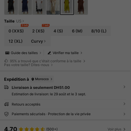
stiquée. Parfait pour la Saint-Valentin
Taille
US
9 left
7 left
0
(XXS)
2
(XS)
4
(S)
6
(M)
8/10
(L)
12
(XL)
Curvy
Guide des tailles
Vérifier ma taille
95%
a trouvé que c'était conforme à la taille
Pas votre taille? Dites-nous
Expédition à
Morocco
Livraison à seulement DH51.00
Estimation de livraison:
le 29 août et le 3 sept.
Retours acceptés
Paiements sécurisés · Protection de la vie privée
4.70
(500+)
Voir plus