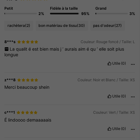
Petit
Fidèle à la taille
Grand
2%
95%
3%
rachètera
(2)
bon matériau de tissu
(30)
pas d'odeur
(27)
8***s
Couleur: Rouge foncé / Taille: L
La
qualit
é
est
bien
mais
j
’
aurais
aim
é
qu
’
elle
soit
plus
longue
Utile
(0)
z***8
Couleur: Noir et Blanc / Taille: XS
Merci
beaucoup
shein
Utile
(0)
c***1
Couleur: Vert / Taille: XS
É
lindoooo
demaaaaais
Utile
(0)