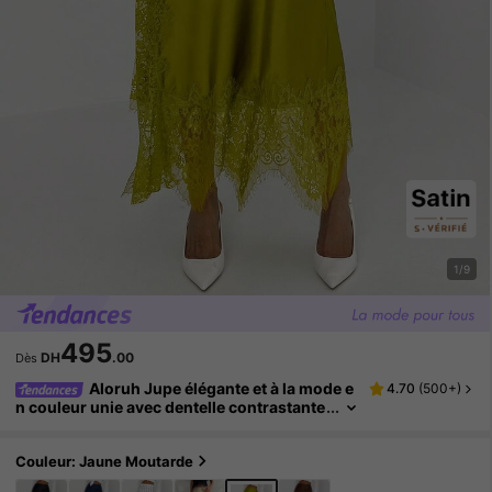
1/9
495
DH
.00
Dès
Aloruh Jupe élégante et à la mode e
4.70
(
500+
)
n couleur unie avec dentelle contrastante
pour femmes. Idéale pour l'été, les vacan
ces et les sorties. Jupe mi-longue en satin co
uleur avocat avec bordure en dentelle et fente
Couleur: Jaune Moutarde
latérale - une tenue de travail sexy mais sophi