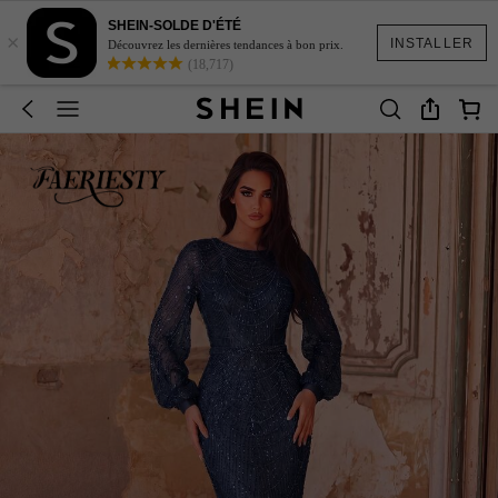
SHEIN-SOLDE D'ÉTÉ
×
INSTALLER
Découvrez les dernières tendances à bon prix.
(18,717)