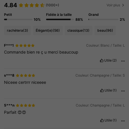
4.84
(1000+)
Voir plus
Petit
Fidèle à la taille
Grand
10%
88%
2%
rachètera
(3)
Élégant(e)
(56)
classique
(13)
beau
(96)
F***1
Couleur: Blanc / Taille: L
Commande
bien
re
ç
u
merci
beaucoup
Utile
(2)
s***8
Couleur: Champagne / Taille: S
Niceee
certrrr
niceeee
Utile
(1)
5***n
Couleur: Champagne / Taille: L
Parfait
😍😍
Utile
(1)