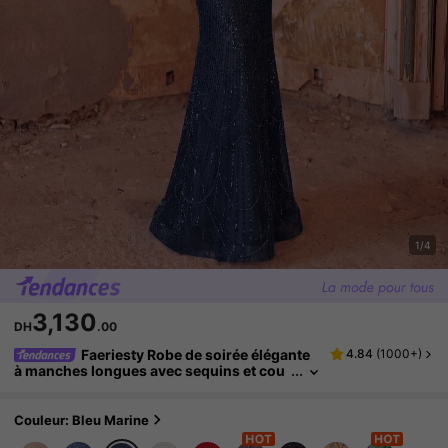
1/4
3,130
DH
.00
Faeriesty Robe de soirée élégante
4.84
(
1000+
)
à manches longues avec sequins et cou
pe sirène pour femmes - Broderie exquis
e de perles de cristal, détails scintillants com
plets, silhouette ajustée évasée automne
Couleur: Bleu Marine