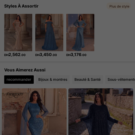
Styles À Assortir
236K Suiveurs
Plus de style
4.86
236K Suiveurs
4.86
2,562
3,450
3,176
DH
.00
DH
.00
DH
.00
Vous Aimerez Aussi
recommander
Bijoux & montres
Beauté & Santé
Sous-vêtements