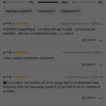
7%
88%
5%
logistique rapide
(5)
rachètera
(1)
Élégant(e)
(11)
c***e
Couleur: Rose bonbon / Taille: XL
Vraiment
magnifique
.
Le
tissu
est
agr
é
able
.
La
coupe
est
parfaite
.
Elle
ma
va
tellement
bien
...
j
'
adore
Utile
(1)
s***o
Couleur: Multicolore / Taille: S
Jolie
couleur
conforme
a
la
photo
Utile
(1)
c***a
Couleur: Bleu azur / Taille: M
La
couleur
est
brame
joli
et
la
coupe
est
int
é
ressante
mais
boutons
sont
de
mauvaise
qualit
é
ce
qui
enl
è
ve
du
charme
à
la
robe
.
Utile
(1)