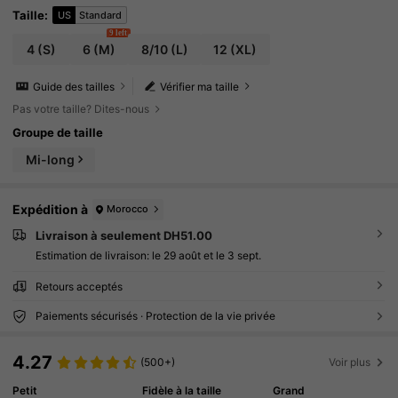
des diplômes, le bureau, l'uniforme d'enseign
ant urbain, les tenues de Noël et du Nouvel An,
Taille
:
US
Standard
la robe maxi décontractée en satin, robe de so
9 left
irée élégante champagne, robes en soie, robe
4
(S)
6
(M)
8/10
(L)
12
(XL)
de dîner, robe de vacances, robe de soirée élé
gante, robe de plage pour les vacances, robes
de dîner pour les vacances, robe de couleur c
Guide des tailles
Vérifier ma taille
hampagne, robe de plage, robes pour femme
Pas votre taille? Dites-nous
s, robe de fête élégante classique, robe de soi
rée pour femmes, tenue de cérémonie, robes
Groupe de taille
enveloppantes pour dames, robe wow
Mi-long
Expédition à
Morocco
Livraison à seulement DH51.00
Estimation de livraison:
le 29 août et le 3 sept.
Retours acceptés
Paiements sécurisés · Protection de la vie privée
4.27
(500+)
Voir plus
Petit
Fidèle à la taille
Grand