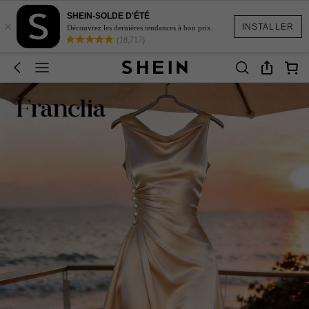
SHEIN-SOLDE D'ÉTÉ
×
INSTALLER
Découvrez les dernières tendances à bon prix.
(18,717)