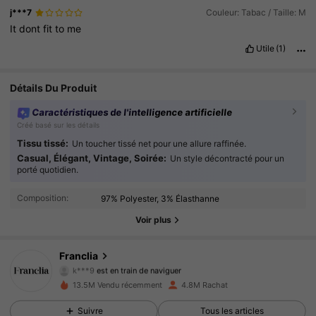
j***7
Couleur: Tabac / Taille: M
It
dont
fit
to
me
Utile
(1)
Détails Du Produit
Caractéristiques de l'intelligence artificielle
Créé basé sur les détails
Tissu tissé:
Un toucher tissé net pour une allure raffinée.
Casual, Élégant, Vintage, Soirée:
Un style décontracté pour un
1.6M Suiveurs
4.78
porté quotidien.
Composition:
97% Polyester, 3% Élasthanne
1.6M Suiveurs
4.78
Voir plus
1.6M Suiveurs
4.78
Franclia
k***9
est en train de naviguer
1.6M Suiveurs
4.78
13.5M Vendu récemment
4.8M Rachat
1.6M Suiveurs
4.78
Suivre
Tous les articles