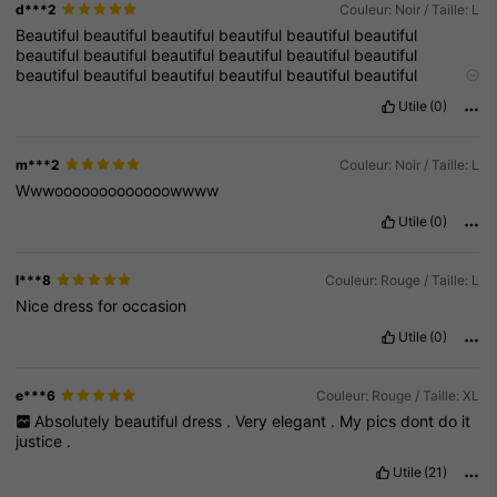
d***2
Couleur: Noir / Taille: L
Beautiful
beautiful
beautiful
beautiful
beautiful
beautiful
beautiful
beautiful
beautiful
beautiful
beautiful
beautiful
beautiful
beautiful
beautiful
beautiful
beautiful
beautiful
beautiful
beautiful
beautiful
beautiful
beautiful
beautiful
Utile
(0)
beautiful
beautiful
beautiful
beautiful
beautiful
beautiful
beautiful
beautiful
beautiful
beautiful
beautiful
beautiful
beautiful
beautiful
beautiful
beautiful
beautiful
beautiful
m***2
Couleur: Noir / Taille: L
beautiful
beautiful
beautiful
beautiful
beautiful
beautiful
Wwwooooooooooooowwww
beautiful
beautiful
beautiful
beautiful
beautiful
Utile
(0)
l***8
Couleur: Rouge / Taille: L
Nice
dress
for
occasion
Utile
(0)
e***6
Couleur: Rouge / Taille: XL
Absolutely
beautiful
dress
.
Very
elegant
.
My
pics
dont
do
it
justice
.
Utile
(21)