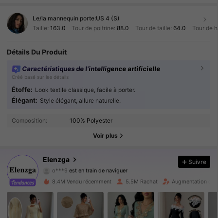
Le/la mannequin porte:
US 4 (S)
Taille:
163.0
Tour de poitrine:
88.0
Tour de taille:
64.0
Tour de 
Détails Du Produit
Caractéristiques de l'intelligence artificielle
Créé basé sur les détails
Étoffe:
Look textile classique, facile à porter.
Élégant:
Style élégant, allure naturelle.
3M Suiveurs
4.89
Composition:
100% Polyester
3M Suiveurs
4.89
Voir plus
3M Suiveurs
4.89
Elenzga
Suivre
o***9
est en train de naviguer
3M Suiveurs
4.89
8.4M Vendu récemment
5.5M Rachat
Augmentation du 
3M Suiveurs
4.89
3M Suiveurs