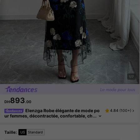
1/7
893
DH
.00
Elenzga Robe élégante de mode po
4.84
(
100+
)
ur femmes, décontractée, confortable, ch
armante, rétro, pour fête, vacances, ajust
ée, en maille avec broderie florale 3D (imprim
é aléatoire)
Taille
:
US
Standard