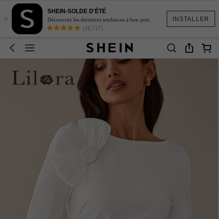
SHEIN-SOLDE D'ÉTÉ
×
INSTALLER
Découvrez les dernières tendances à bon prix.
(18,717)