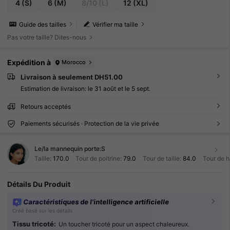
4
(S)
6
(M)
8/10
(L)
12
(XL)
Guide des tailles
Vérifier ma taille
Pas votre taille? Dites-nous
Expédition à
Morocco
Livraison à seulement DH51.00
Estimation de livraison:
le 31 août et le 5 sept.
Retours acceptés
Paiements sécurisés · Protection de la vie privée
Le/la mannequin porte:
S
Taille:
170.0
Tour de poitrine:
79.0
Tour de taille:
84.0
Tour de 
Détails Du Produit
Caractéristiques de l'intelligence artificielle
Créé basé sur les détails
Tissu tricoté:
Un toucher tricoté pour un aspect chaleureux.