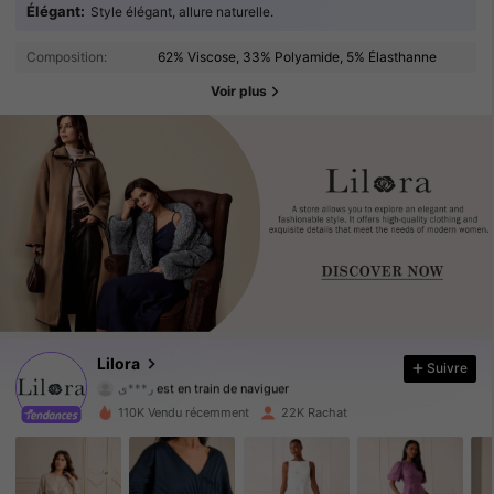
Élégant:
Style élégant, allure naturelle.
Composition:
62% Viscose, 33% Polyamide, 5% Élasthanne
Voir plus
145K Suiveurs
4.80
145K Suiveurs
4.80
145K Suiveurs
4.80
Lilora
Suivre
ر***ي
est en train de naviguer
145K Suiveurs
4.80
110K Vendu récemment
22K Rachat
145K Suiveurs
4.80