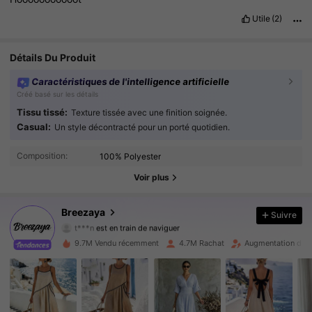
Utile
(2)
Détails Du Produit
Caractéristiques de l'intelligence artificielle
Créé basé sur les détails
Tissu tissé:
Texture tissée avec une finition soignée.
Casual:
Un style décontracté pour un porté quotidien.
615K Suiveurs
4.86
Composition:
100% Polyester
615K Suiveurs
4.86
Voir plus
615K Suiveurs
4.86
Breezaya
Suivre
t***n
est en train de naviguer
615K Suiveurs
4.86
9.7M Vendu récemment
4.7M Rachat
Augmentation du n
615K Suiveurs
4.86
615K Suiveurs
4.86