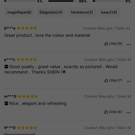
5%
86%
9%
magnifique
(8)
Élégant(e)
(4)
Tendance
(3)
beau
(14)
D***a
Couleur: Bleu gris / Taille: XL
Great
product
,
love
the
colour
and
material
Utile
(9)
p***z
Couleur: Bleu gris / Taille: M
Good
quality
,
great
value
,
exactly
as
pictured
.
Would
recommend
.
Thanks
SHEIN
!🌟
Utile
(7)
m***0
Couleur: Bleu gris / Taille: M
Nice
,
elegant
and
refreshing
Utile
(4)
9***0
Couleur: Bleu gris / Taille: M
Hooooooooooot