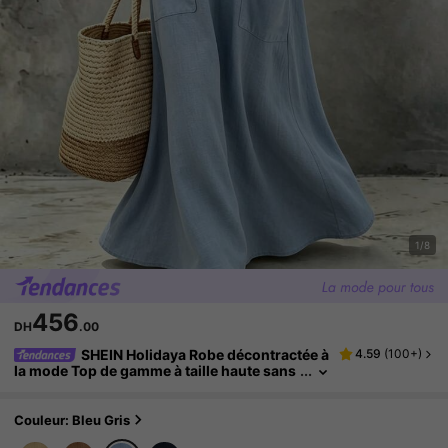
1/8
456
DH
.00
SHEIN Holidaya Robe décontractée à
4.59
(
100+
)
la mode Top de gamme à taille haute sans
manches pour femmes, robe de printemp
s/été pour femmes, vacances, sortie, Y2K, pri
ntemps, été, rentrée scolaire, décontracté, pla
Couleur: Bleu Gris
ge, affaires, polyvalente, robe longue gris-ble