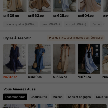
615K Suiveurs
4.86
535
563
625
604
DH
.00
DH
.00
DH
.00
DH
.00
DH
615K Suiveurs
4.86
bonne qualité (9999+)
beau (9999+)
si cool (9999+)
l'amour (9
615K Suiveurs
4.86
Styles À Assortir
Plus de style
, Vous aimerez peut-être aussi
615K Suiveurs
4.86
, Vous pouvez aimer
615K Suiveurs
4.86
702
419
566
671
6
DH
.00
DH
.00
DH
.00
DH
.00
DH
Vous Aimerez Aussi
recommander
Chaussures
Maison
Sacs et bagages
Sous-vê