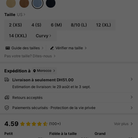
u décontractée pour femmes, robe de couleur
unie pour femmes
Taille
US
2
(XS)
4
(S)
6
(M)
8/10
(L)
12
(XL)
14
(XXL)
Curvy
Guide des tailles
Vérifier ma taille
Pas votre taille? Dites-nous
Expédition à
Morocco
Livraison à seulement DH51.00
Estimation de livraison:
le 29 août et le 3 sept.
Retours acceptés
Paiements sécurisés · Protection de la vie privée
4.59
(100+)
Voir plus
Petit
Fidèle à la taille
Grand