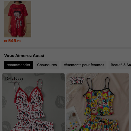
53K Suiveurs
4.81
546
DH
.28
Vous Aimerez Aussi
recommander
Chaussures
Vêtements pour femmes
Beauté & Sa