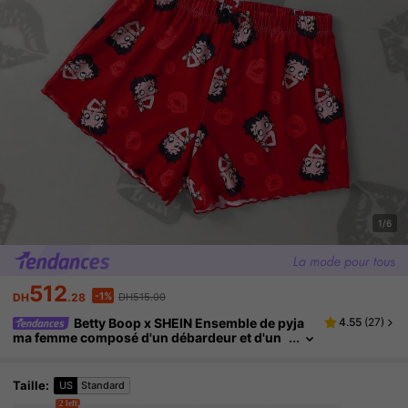
1/6
512
-1%
DH
.28
DH515.00
Betty Boop x SHEIN Ensemble de pyja
4.55
(
27
)
ma femme composé d'un débardeur et d'un
short imprimé de motifs de dessins animés
mignons, pour l'été
Taille
:
US
Standard
2 left