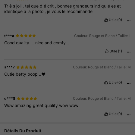
Tr
è
s
joli
,
tel
que
d
é
crit
,
bonnes
grandeurs
indiqu
é
es
et
identique
à
la
photo
,
je
vous
le
recommande
Utile
(0)
t***a
Couleur: Rouge et Blanc / Taille: L
Good
quality
...
nice
and
comfy
...
Utile
(1)
s***7
Couleur: Rouge et Blanc / Taille: M
Cutie
betty
boop
..❤️
Utile
(0)
d***8
Couleur: Rouge et Blanc / Taille: M
Wow
amazing
great
quality
wow
wow
Utile
(0)
Détails Du Produit