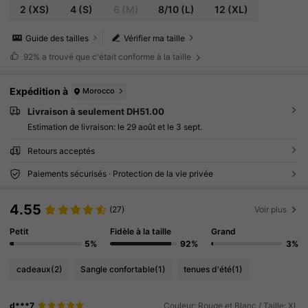
2
(XS)
4
(S)
6
(M)
8/10
(L)
12
(XL)
Guide des tailles
Vérifier ma taille
92%
a trouvé que c'était conforme à la taille
Expédition à
Morocco
Livraison à seulement DH51.00
Estimation de livraison:
le 29 août et le 3 sept.
Retours acceptés
Paiements sécurisés · Protection de la vie privée
4.55
(27)
Voir plus
Petit
Fidèle à la taille
Grand
5%
92%
3%
cadeaux
(2)
Sangle confortable
(1)
tenues d'été
(1)
d***7
Couleur: Rouge et Blanc / Taille: XL