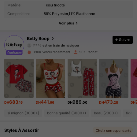
Matériel:
Tissu tricoté
53K Suiveurs
4.81
Composition:
89% Polyester,11% Élasthanne
53K Suiveurs
4.81
Voir plus
53K Suiveurs
4.81
Betty Boop
Suivre
f***6
est en train de naviguer
53K Suiveurs
4.81
390K Vendu récemment
50K Rachat
53K Suiveurs
4.81
53K Suiveurs
4.81
53K Suiveurs
4.81
683
441
989
473
DH
.16
DH
.66
DH
.00
DH
.28
DH
53K Suiveurs
4.81
si mignon (3000+)
bonne qualité (3000+)
beau (2000+)
fidèle
53K Suiveurs
4.81
Styles À Assortir
Choix correspondants
53K Suiveurs
4.81