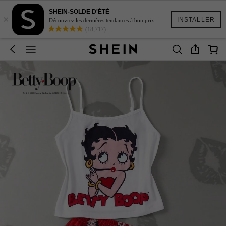
SHEIN-SOLDE D'ÉTÉ
×
INSTALLER
Découvrez les dernières tendances à bon prix.
(18,717)