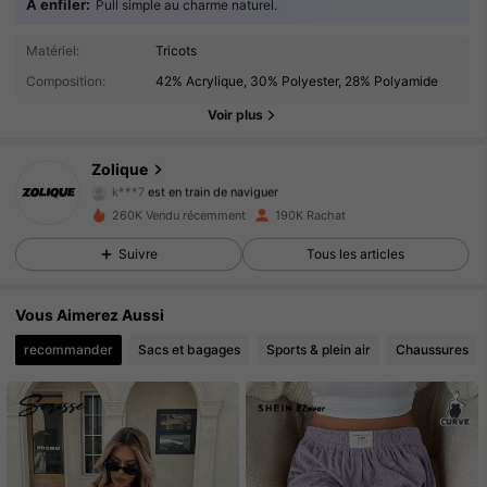
À enfiler:
Pull simple au charme naturel.
73K Suiveurs
4.93
Matériel:
Tricots
Composition:
42% Acrylique, 30% Polyester, 28% Polyamide
73K Suiveurs
4.93
Voir plus
73K Suiveurs
4.93
Zolique
k***7
est en train de naviguer
73K Suiveurs
4.93
260K Vendu récemment
190K Rachat
Suivre
Tous les articles
73K Suiveurs
4.93
Vous Aimerez Aussi
73K Suiveurs
4.93
recommander
Sacs et bagages
Sports & plein air
Chaussures
73K Suiveurs
4.93
73K Suiveurs
4.93
73K Suiveurs
4.93