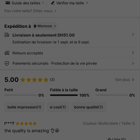
Guide des tailles
Vérifier ma taille
Pas votre taille? Dites-nous
Expédition à
Morocco
Livraison à seulement DH51.00
Estimation de livraison:
le 1 sept. et le 6 sept.
Retours acceptés
Paiements sécurisés · Protection de la vie privée
5.00
(3)
Voir plus
Petit
Fidèle à la taille
Grand
0%
100%
0%
belle impression
(1)
si cool
(1)
bonne qualité
(1)
l***7
Couleur: Multicolore / Taille: S
the
quality
is
amazing
👌🤩
Utile
(0)