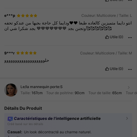
e***p
Couleur: Multicolore / Taille: L
انتو
دايما
متميزين
كالعاده
طبعا
♥️♥️ودايما
كل
حاجة
بجبها
من
عندكو
تحفه
شي
شكرا
بجد
💙💙💙💙💙💙💙
بجد
وتجنن
ان🥰🥰🥰🥰🥰🥰
Utile
(0)
9***r
Couleur: Multicolore / Taille: M
حلووووووووووووووووووو
Utile
(0)
Le/la mannequin porte:
S
Taille:
167cm
Tour de poitrine:
90cm
Tour de taille:
65cm
Tour d
Détails Du Produit
Caractéristiques de l'intelligence artificielle
Créé basé sur les détails
Casual:
Un look décontracté au charme naturel.