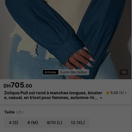
Guide des tailles
Articles
1/6
705
DH
.00
Zolique Pull col rond à manches longues, bicolor
5.00
(
3
)
e, casual, en tricot pour femmes, automne-hi
ver
Taille
US
4
(S)
6
(M)
8/10
(L)
12
(XL)