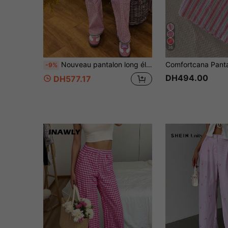
36
Nouveau pantalon long élégant à carreaux avec ourlet à volants pour femmes, design polyvalent décontracté pour la maison, toutes saisons, poche en forme de cœur de couleur contrastée, rose
-9%
DH494.00
DH577.17