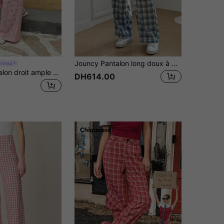
Jouncy Pantalon long doux à patchwork de dentelle écossaise, printemps/été
yressa
Elyressa Pantalon droit ample à taille élastique et volant - Motif floral aléatoire
DH614.00