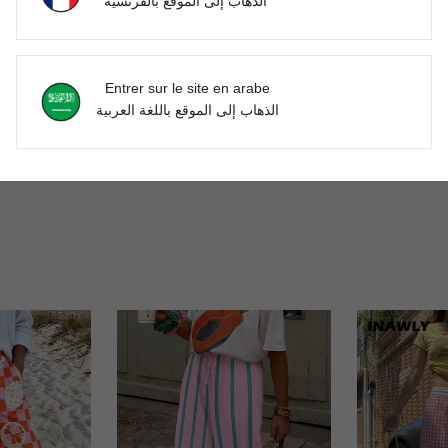
الذهاب إلى الموقع بالفرنسية
たやたわた、かわあわあわあわあわあわあわあわ
Entrer sur le site en arabe
Utile (0)
الذهاب إلى الموقع باللغة العربية
'avis