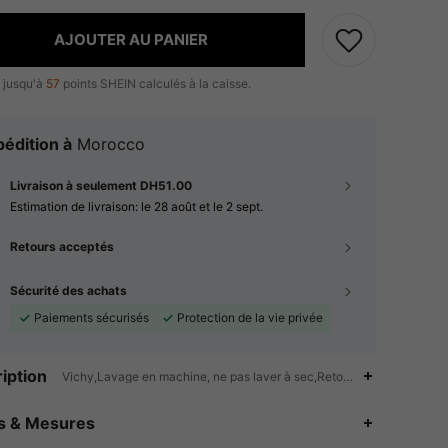
AJOUTER AU PANIER
 jusqu'à
57
points SHEIN calculés à la caisse.
édition à
Morocco
Livraison à seulement DH51.00
Estimation de livraison:
le 28 août et le 2 sept.
Retours acceptés
Sécurité des achats
Paiements sécurisés
Protection de la vie privée
iption
Vichy,Lavage en machine, ne pas laver à sec,Retour à l'école
es & Mesures
4.87
462
81K