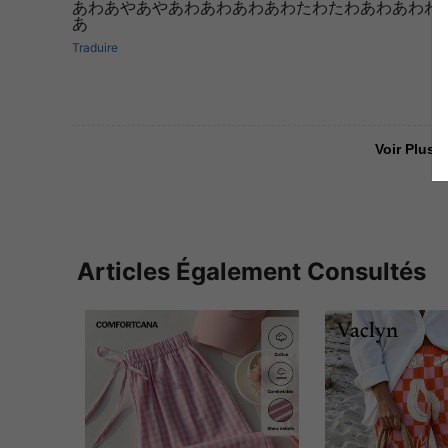
あわあやあやあわあわあわあわたわたわあわあわわ
あ
Traduire
Voir Plus D
Articles Également Consultés