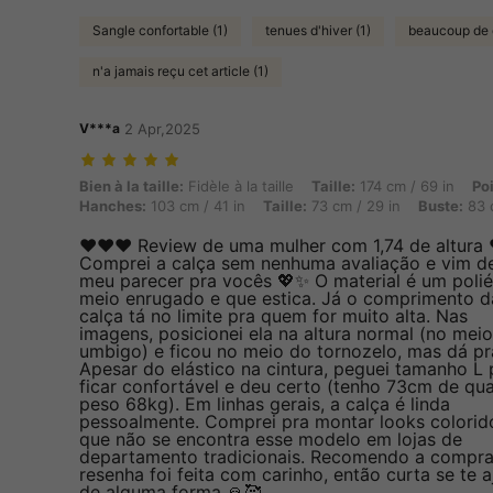
Sangle confortable (1)
tenues d'hiver (1)
beaucoup de 
n'a jamais reçu cet article (1)
V***a
2 Apr,2025
Bien à la taille: Fidèle à la taille, Taille: 174 cm / 69 in, Poids: 67
Bien à la taille:
Fidèle à la taille
Taille:
174 cm / 69 in
Po
Hanches:
103 cm / 41 in
Taille:
73 cm / 29 in
Buste:
83 c
❤️❤️❤️ Review de uma mulher com 1,74 de altura 
Comprei a calça sem nenhuma avaliação e vim de
meu parecer pra vocês 💖✨ O material é um polié
meio enrugado e que estica. Já o comprimento d
calça tá no limite pra quem for muito alta. Nas
imagens, posicionei ela na altura normal (no mei
umbigo) e ficou no meio do tornozelo, mas dá pra
Apesar do elástico na cintura, peguei tamanho L 
ficar confortável e deu certo (tenho 73cm de qua
peso 68kg). Em linhas gerais, a calça é linda
pessoalmente. Comprei pra montar looks colorido
que não se encontra esse modelo em lojas de
departamento tradicionais. Recomendo a compra
resenha foi feita com carinho, então curta se te 
de alguma forma 🙏🥰