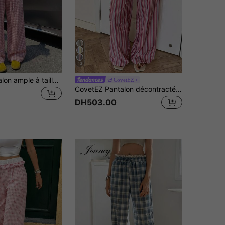
13
INAWLY Pantalon ample à taille haute avec cordon de serrage, style décontracté, jambes larges, motif à carreaux rose et blanc, style doux et féminin pour l'été
CovetEZ
CovetEZ Pantalon décontracté à taille élastique et rayures pour femmes
DH503.00