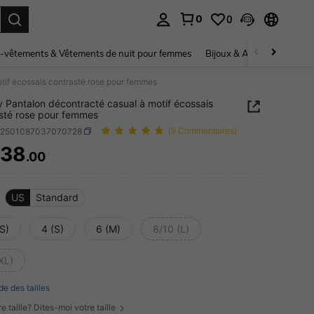
0
0
ouver. Press Enter to select.
-vêtements & Vêtements de nuit pour femmes
Bijoux & Accessoires pou
tif écossais contrasté rose pour femmes
 Pantalon décontracté casual à motif écossais
sté rose pour femmes
z2501087037070728
(9 Commentaires)
538
.00
ICE AND AVAILABILITY
US
Standard
S)
4 (S)
6 (M)
8/10 (L)
XL)
de des tailles
e taille? Dites-moi votre taille