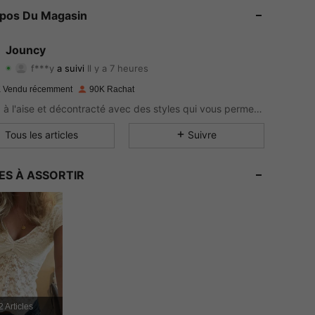
opos Du Magasin
4.87
462
81K
4.87
462
81K
Jouncy
f***y
a suivi
Il y a 7 heures
r***i
est en train de naviguer
4.87
462
81K
 Vendu récemment
90K Rachat
Restez à l'aise et décontracté avec des styles qui vous permettent d'exprimer votre personnalité rayonnante naturellement.
4.87
462
81K
Tous les articles
Suivre
4.87
462
81K
ES À ASSORTIR
4.87
462
81K
4.87
462
81K
4.87
462
81K
4.87
462
81K
2 Articles