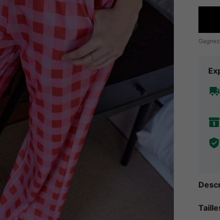
Gagnez
Exp
Descr
Taill