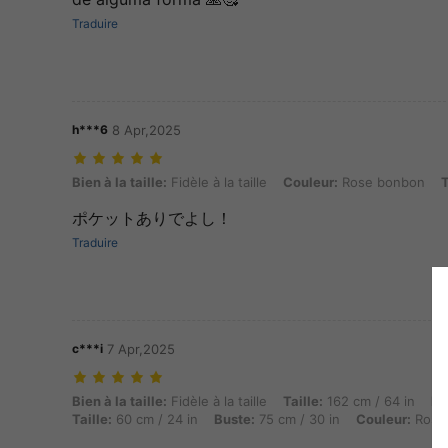
Traduire
h***6
8 Apr,2025
Bien à la taille: Fidèle à la taille, Couleur: Rose bonbon, Taille: M
Bien à la taille:
Fidèle à la taille
Couleur:
Rose bonbon
T
ポケットありでよし！
Traduire
c***i
7 Apr,2025
Bien à la taille: Fidèle à la taille, Taille: 162 cm / 64 in, Poids: 90 
Bien à la taille:
Fidèle à la taille
Taille:
162 cm / 64 in
Po
Taille:
60 cm / 24 in
Buste:
75 cm / 30 in
Couleur:
Rose