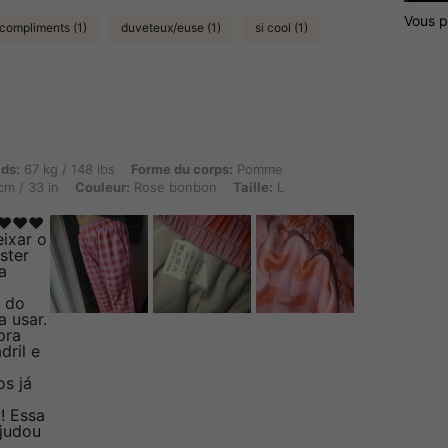
Vous p
compliments (1)
duveteux/euse (1)
si cool (1)
 kg / 148 lbs, Forme du corps: Pomme, Hanches: 103 cm / 41 in, Taille: 73 cm / 29 in,
ids:
67 kg / 148 lbs
Forme du corps:
Pomme
m / 33 in
Couleur:
Rose bonbon
Taille:
L
❤️❤️❤️
ixar o
ster
a
o do
 usar.
pra
dril e
s já
! Essa
ajudou