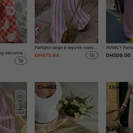
11
Pantalon large à rayures roses pour femmes en été, pantalon de plage décontracté et ample à taille haute, pantalon long droit à rayures verticales roses de style bohème
Vaclyn Pantalon long décontracté style vacances pour femmes avec taille élastique, imprimé carreaux et fruits
DH475.94
DH509.00