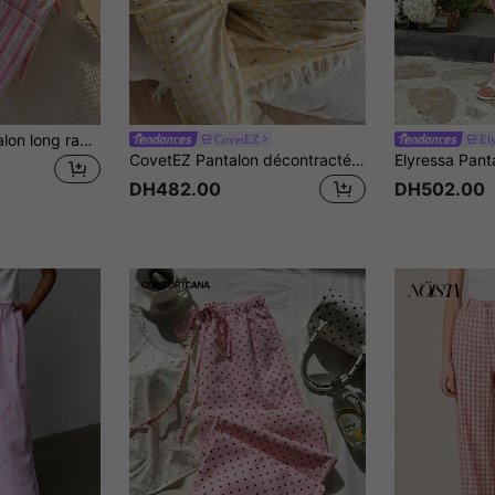
Comfortcana Pantalon long rayé rose pour femmes, vacances d'été
CovetEZ
El
CovetEZ Pantalon décontracté pour femmes à carreaux jaunes et fleurs mignons, pour l'été
DH482.00
DH502.00