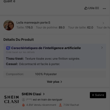
qualit
é
Utile
(0)
Le/la mannequin porte:
S
Taille:
176.0
Tour de poitrine:
89.0
Tour de taille:
62.0
Tour de h
Détails Du Produit
Caractéristiques de l'intelligence artificielle
Créé basé sur les détails
Tissu tissé:
Texture tissée avec une finition soignée.
Casual:
Décontracté et facile à porter.
822K Suiveurs
4.91
Composition:
100% Polyester
822K Suiveurs
4.91
Voir plus
822K Suiveurs
4.91
SHEIN Clasi
Suivre
l***l
est en train de naviguer
822K Suiveurs
4.91
4.8M Vendu récemment
7.5M Rachat