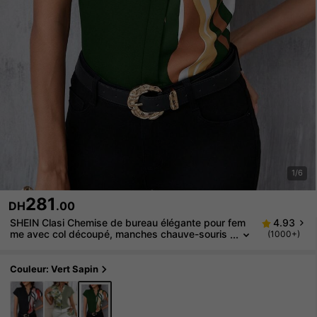
1/6
281
DH
.00
SHEIN Clasi Chemise de bureau élégante pour fem
4.93
me avec col découpé, manches chauve-souris
(1000+)
et blocs de couleurs, Top à manches courtes
Couleur: Vert Sapin