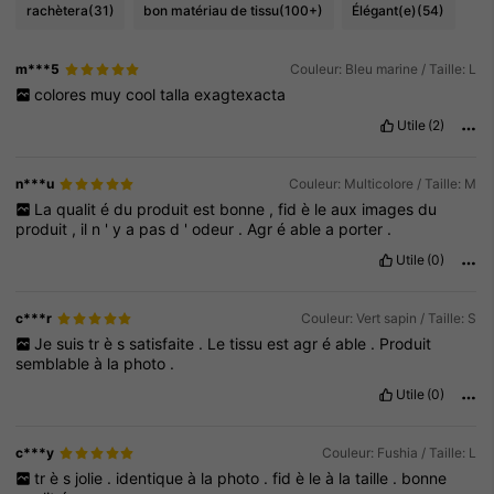
rachètera
(31)
bon matériau de tissu
(100+)
Élégant(e)
(54)
m***5
Couleur: Bleu marine / Taille: L
colores
muy
cool
talla
exagtexacta
Utile
(2)
n***u
Couleur: Multicolore / Taille: M
La
qualit
é
du
produit
est
bonne
,
fid
è
le
aux
images
du
produit
,
il
n
'
y
a
pas
d
'
odeur
.
Agr
é
able
a
porter
.
Utile
(0)
c***r
Couleur: Vert sapin / Taille: S
Je
suis
tr
è
s
satisfaite
.
Le
tissu
est
agr
é
able
.
Produit
semblable
à
la
photo
.
Utile
(0)
c***y
Couleur: Fushia / Taille: L
tr
è
s
jolie
.
identique
à
la
photo
.
fid
è
le
à
la
taille
.
bonne