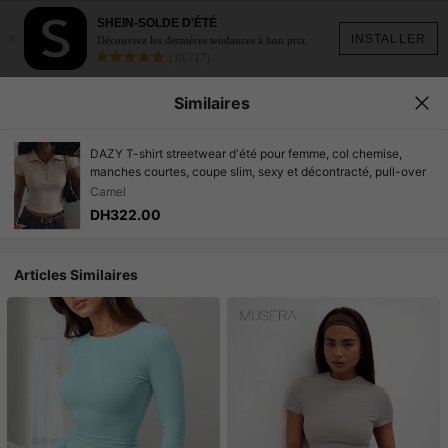
SHEIN-SOLDE D'ÉTÉ
×
INSTALLER
Découvrez les dernières tendances à bon prix.
(18,717)
Similaires
DAZY T-shirt streetwear d'été pour femme, col chemise,
manches courtes, coupe slim, sexy et décontracté, pull-over
Camel
DH322.00
Articles Similaires