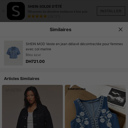
SHEIN-SOLDE D'ÉTÉ
×
INSTALLER
Découvrez les dernières tendances à bon prix.
(18,717)
Similaires
SHEIN MOD Veste en jean délavé décontractée pour femmes
avec col marine
Bleu azur
DH721.00
Articles Similaires