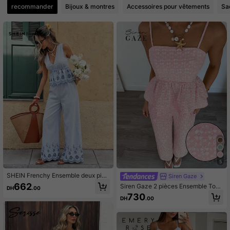
recommander
Bijoux & montres
Accessoires pour vêtements
Sa
1M Suiveurs
4.91
1M Suiveurs
4.91
1M Suiveurs
4.91
1M Suiveurs
4.91
1M Suiveurs
4.91
5
SHEIN Frenchy Ensemble deux pièc
Siren Gaze
es décontracté pour femme avec c
662
Siren Gaze 2 pièces Ensemble Top
DH
.00
ol en V, imprimé floral, chemisier plis
camisole à volants et pantalon en ja
730
sé et pantalon pour le quotidien
DH
.00
cquard floral pour femmes, vacance
s