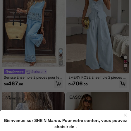
5
8
Serisse
Serisse Ensemble 2 pièces pour fem
EMERY ROSE Ensemble 2 pièces dé
mes d'été décontracté avec débard
contracté pour femmes, top camisol
467
706
DH
.00
DH
.00
eur en maille brodée & pantalon lon
e à taille nouée et pantalon large, c
g
ouleur unie
Bienvenue sur SHEIN Maroc. Pour votre confort, vous pouvez
choisir de :