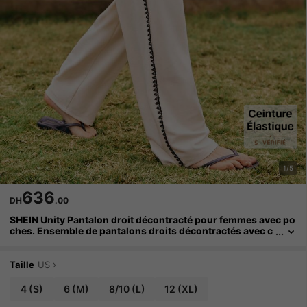
1/5
636
DH
.00
SHEIN Unity Pantalon droit décontracté pour femmes avec po
ches. Ensemble de pantalons droits décontractés avec c
einture à nouer et poches. Tissu rayé, porter facilement,
confortable, style bohème, convient pour l'été et l'automne. P
antalon large blanc pour femmes, pantalon large d'été pour f
Taille
US
emmes, pantalon bohème pour femmes, pantalon en lin pour
femmes, pantalon à franges, décontracté, printemps, été pou
4
(S)
6
(M)
8/10
(L)
12
(XL)
r femmes, pour sortir