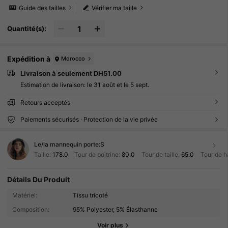
Guide des tailles
Vérifier ma taille
Quantité(s):
Expédition à
Morocco
Livraison à seulement DH51.00
Estimation de livraison:
le 31 août et le 5 sept.
Retours acceptés
Paiements sécurisés · Protection de la vie privée
Le/la mannequin porte:
S
Taille:
178.0
Tour de poitrine:
80.0
Tour de taille:
65.0
Tour de h
Détails Du Produit
179K Suiveurs
4.94
Matériel:
Tissu tricoté
179K Suiveurs
4.94
Composition:
95% Polyester, 5% Élasthanne
Voir plus