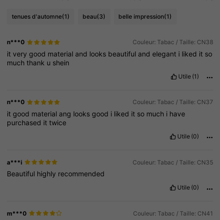
tenues d'automne
(1)
beau
(3)
belle impression
(1)
n***0
Couleur: Tabac / Taille: CN38
it
very
good
material
and
looks
beautiful
and
elegant
i
liked
it
so
much
thank
u
shein
Utile
(1)
n***0
Couleur: Tabac / Taille: CN37
it
good
material
ang
looks
good
i
liked
it
so
much
i
have
purchased
it
twice
Utile
(0)
a***i
Couleur: Tabac / Taille: CN35
Beautiful
highly
recommended
Utile
(0)
m***0
Couleur: Tabac / Taille: CN41