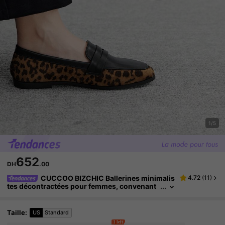
1/5
652
DH
.00
CUCCOO BIZCHIC Ballerines minimalis
4.72
(
11
)
tes décontractées pour femmes, convenant
pour le bureau et les déplacements
Taille
:
US
Standard
1 left