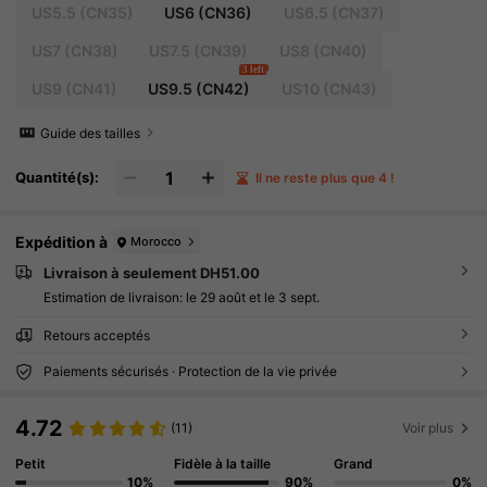
US5.5
(CN35)
US6
(CN36)
US6.5
(CN37)
US7
(CN38)
US7.5
(CN39)
US8
(CN40)
3 left
US9
(CN41)
US9.5
(CN42)
US10
(CN43)
Guide des tailles
Quantité(s):
Il ne reste plus que 4 !
Expédition à
Morocco
Livraison à seulement DH51.00
Estimation de livraison:
le 29 août et le 3 sept.
Retours acceptés
Paiements sécurisés · Protection de la vie privée
4.72
(11)
Voir plus
Petit
Fidèle à la taille
Grand
10%
90%
0%