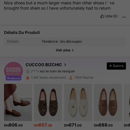
Nice
shoes
but
a
much
larger
make
than
other
shoes
I
’
ve
brought
from
shein
so
I
have
unfortunately
had
to
return
Utile
(0)
Détails Du Produit
806K Suiveurs
4.89
Détails:
Tendance : les découpes
806K Suiveurs
4.89
Voir plus
806K Suiveurs
4.89
CUCCOO BIZCHIC
Suivre
j***o
est en train de naviguer
806K Suiveurs
4.89
1.4M Vendu récemment
760K Rachat
806K Suiveurs
4.89
806K Suiveurs
4.89
806K Suiveurs
4.89
806
657
671
688
DH
.00
DH
.38
DH
.00
DH
.00
DH
806K Suiveurs
4.89