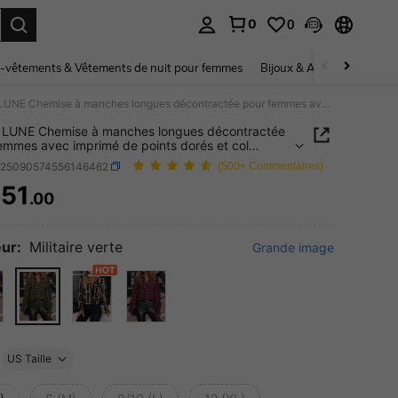
0
0
ouver. Press Enter to select.
-vêtements & Vêtements de nuit pour femmes
Bijoux & Accessoires pou
SHEIN LUNE Chemise à manches longues décontractée pour femmes avec imprimé de points dorés et col cranté, automne
 LUNE Chemise à manches longues décontractée
emmes avec imprimé de points dorés et col
, automne
z25090574556146462
(500+ Commentaires)
51
.00
ICE AND AVAILABILITY
ur:
Militaire verte
Grande image
US Taille