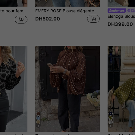
10
8
ongues, design de couleur unie pour les vacances
EMERY ROSE Blouse élégante et décontractée pour femmes avec col brodé et manches lanternes
El
DH502.00
DH399.00
6
8