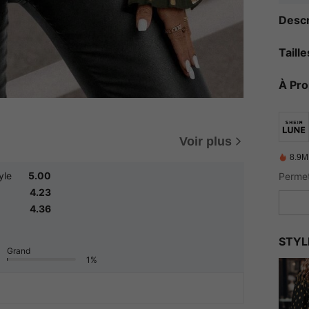
Descr
Taill
À Pr
Voir plus
8.9M
yle
5.00
4.23
4.36
STYL
Grand
1%