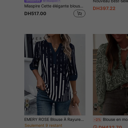
Miaspire
Miaspire Cette élégante blouse pour femme présente un fond noir avec des pois dorés, dégageant un éclat luxueux qui complète parfaitement l'atmosphère vibrante du Nouvel An. Le col en V et la conception de la taille froncée, associés à des manches évasées, créent une silhouette affinante et élégante. La base noire classique est rehaussée de pois dorés pour un look lumineux et accrocheur. Convenant au printemps et à l'automne, elle peut être associée à un pantalon blanc ou une jupe pour un look sophistiqué du Nouvel An. Parfaite pour diverses occasions, des trajets domicile-travail aux rassemblements décontractés, cette blouse affiche un look soigné et élégant au travail tout en faisant une déclaration lors de petites fêtes avec ses pois dorés étincelants. C'est une pièce sophistiquée et festive à ajouter à votre garde-robe du Nouvel An.
DH397.22
DH517.00
EMERY ROSE Blouse À Rayures Encolure crantée
Blouse en mousseline de style bohème vintage à col volant, manches bouffantes. Convient pour les sorties quoti
-2%
Seulement 9 restant
DH432.70