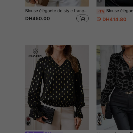
8
6
Blouse élégante de style français à pois verts pour femmes, col en V, manches lanternes, Top décontracté et professionnel pour l'automne
Blouse élégante pour femmes à col volanté et manches l
-1%
DH450.00
DH414.80