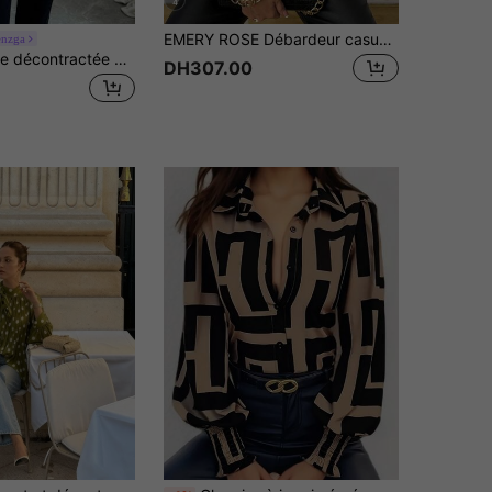
4
EMERY ROSE Débardeur casual à col rond ample avec texture métallique pour femmes, pour l'été, pour les fêtes du Nouvel An
enzga
Elenzga Blouse décontractée avec imprimé blocs de couleurs et col cranté, convient pour le printemps et l'automne
DH307.00