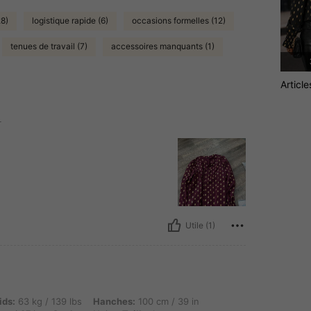
28)
logistique rapide (6)
occasions formelles (12)
tenues de travail (7)
accessoires manquants (1)
Articl
L
Utile (1)
kg / 139 lbs, Hanches: 100 cm / 39 in, Forme du corps: Pomme, Taille: 72 cm / 28 in, B
ids:
63 kg / 139 lbs
Hanches:
100 cm / 39 in