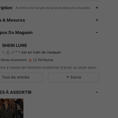
iption
À enfiler,Une rangée de boutons,Manches évasées
4.91
27K
1M
es & Mesures
4.91
27K
1M
opos Du Magasin
4.91
27K
1M
SHEIN LUNE
p***t
est en train de naviguer
4.91
27K
1M
Evaluation
Articles
Suiveurs
 Vendu récemment
13.7M Rachat
4.91
27K
1M
Permettre à toutes les femmes modernes d'avoir un style sans limite.
4.91
27K
1M
Tous les articles
Suivre
4.91
27K
1M
ES À ASSORTIR
4.91
27K
1M
4.91
27K
1M