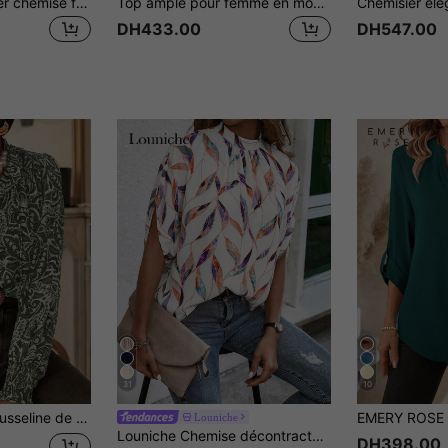
Nouveau best-seller chemise femme à manches longues, essentielle pour le printemps et l'automne | Chemise boutonnée imprimé léopard - convient pour la maison, le bureau et les vacances
Top ample pour femme en mousseline élégante, couleur unie à pois, col montant, dos à nouer, idéal pour les vacances, la plage, le printemps et l'automne
DH433.00
DH547.00
31
10
diennes, le travail, les rendez-vous, les rassemblements entre amis. Top pour le printemps/l'été
Louniche
Louniche Chemise décontractée ample à manches chauve-souris avec col cravate et imprimé feuilles, pour femmes, taille standard, printemps/été
DH398.00