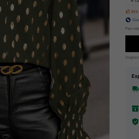
4 (S
95%
Gui
Pas votr
Gagnez
Exp