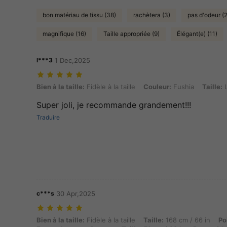
bon matériau de tissu (38)
rachètera (3)
pas d'odeur (
magnifique (16)
Taille appropriée (9)
Élégant(e) (11)
l***3
1 Dec,2025
Bien à la taille: Fidèle à la taille, Couleur: Fushia, Taille: L
Bien à la taille:
Fidèle à la taille
Couleur:
Fushia
Taille:
Super joli, je recommande grandement!!!
Traduire
c***s
30 Apr,2025
Bien à la taille: Fidèle à la taille, Taille: 168 cm / 66 in, Poids: 63 
Bien à la taille:
Fidèle à la taille
Taille:
168 cm / 66 in
Po