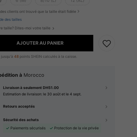
)
6 (M)
8/10 (L)
12 (XL)
des clients ont trouvé que la taille était fidèle
de des tailles
e taille? Dites-moi votre taille
AJOUTER AU PANIER
 jusqu'à
48
points SHEIN calculés à la caisse.
édition à
Morocco
Livraison à seulement DH51.00
Estimation de livraison:
le 30 août et le 4 sept.
Retours acceptés
Sécurité des achats
Paiements sécurisés
Protection de la vie privée