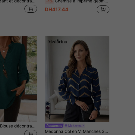
Chemisier élégant et décontracté pour femmes, motif à pois vert mousse - nœud papillon, manches lanternes, ample, plissé, semi-transparent, pour l'été
Chemise à imprimé géométrique pour femmes, hauts à manches longues pour le printemps
-1%
DH417.44
4
EMERY ROSE Blouse décontractée pour femmes, couleur unie polyvalente, col cranté, manches 3/4, imprimée, chemise de travail pour l'automne/l'hiver, blouses col V pour femmes, blouses vertes pour femmes, hauts vert foncé, Top vert émeraude, blouses pour femmes, décontracté
Medorina
Medorina Col en V, Manches 3/4, Tissu à Feuilles d'Or, Décontracté pour Navette, Bleu Marine et Or, Automne, Élégant, Chemisier de Bureau pour Femmes, Chemises Élégantes à Manches Longues pour l'Hiver