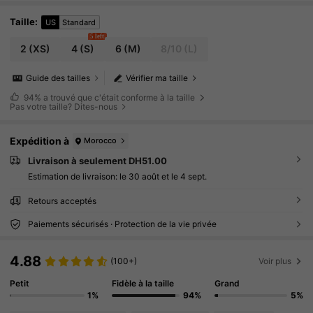
Taille
:
US
Standard
5 left
2
(XS)
4
(S)
6
(M)
8/10
(L)
Guide des tailles
Vérifier ma taille
94%
a trouvé que c'était conforme à la taille
Pas votre taille? Dites-nous
Expédition à
Morocco
Livraison à seulement DH51.00
Estimation de livraison:
le 30 août et le 4 sept.
Retours acceptés
Paiements sécurisés · Protection de la vie privée
4.88
(100+)
Voir plus
Petit
Fidèle à la taille
Grand
1%
94%
5%