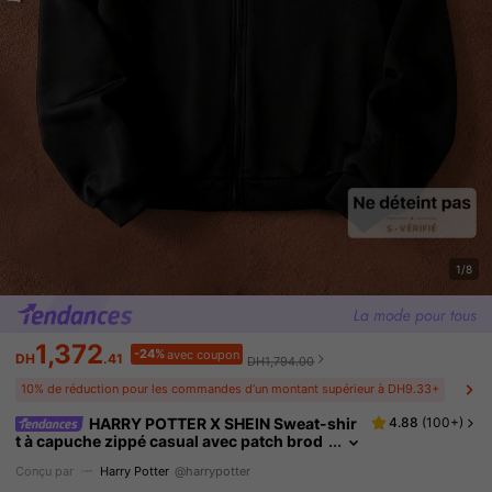
1/8
1,372
-24%
avec coupon
DH
.41
DH1,794.00
10% de réduction pour les commandes d’un montant supérieur à DH9.33+
HARRY POTTER X SHEIN Sweat-shir
4.88
(
100+
)
t à capuche zippé casual avec patch brod
é pour femmes, automne
Conçu par
Harry Potter
@harrypotter