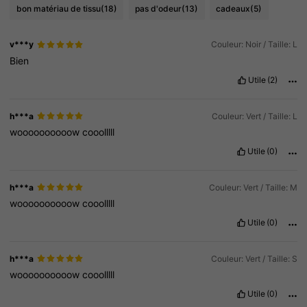
bon matériau de tissu
(18)
pas d'odeur
(13)
cadeaux
(5)
v***y
Couleur: Noir / Taille: L
Bien
Utile
(2)
h***a
Couleur: Vert / Taille: L
woooooooooow
cooolllll
Utile
(0)
h***a
Couleur: Vert / Taille: M
woooooooooow
cooolllll
Utile
(0)
h***a
Couleur: Vert / Taille: S
woooooooooow
cooolllll
Utile
(0)