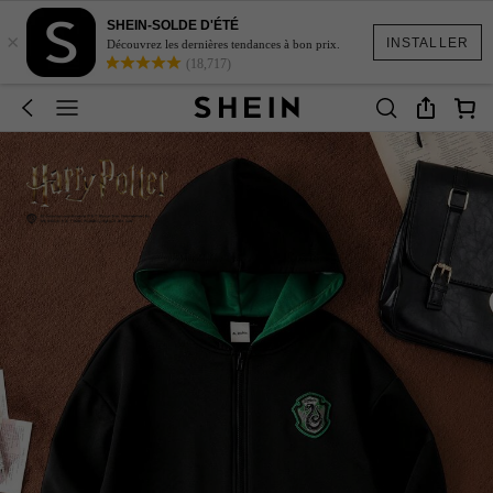
SHEIN-SOLDE D'ÉTÉ
×
INSTALLER
Découvrez les dernières tendances à bon prix.
(18,717)