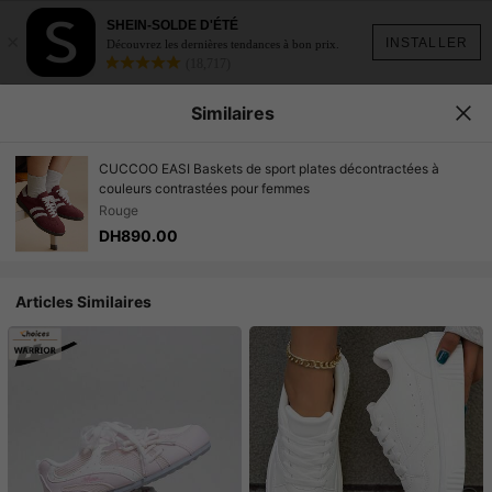
SHEIN-SOLDE D'ÉTÉ
×
INSTALLER
Découvrez les dernières tendances à bon prix.
(18,717)
Similaires
CUCCOO EASI Baskets de sport plates décontractées à
couleurs contrastées pour femmes
Rouge
DH890.00
Articles Similaires