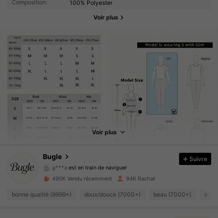
Composition:
100% Polyester
Voir plus
23K Suiveurs
4.81
23K Suiveurs
4.81
Voir plus
23K Suiveurs
4.81
Bugle
Suivre
g***a
est en train de naviguer
23K Suiveurs
4.81
490K Vendu récemment
94K Rachat
23K Suiveurs
4.81
bonne qualité (9999+)
doux/douce (7000+)
beau (7000+)
si c
23K Suiveurs
4.81