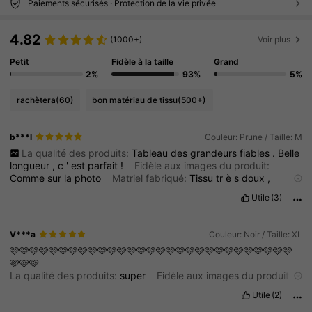
Paiements sécurisés · Protection de la vie privée
4.82
(1000+)
Voir plus
Petit
Fidèle à la taille
Grand
2%
93%
5%
rachètera
(60)
bon matériau de tissu
(500+)
b***l
Couleur: Prune / Taille: M
La qualité des produits:
Tableau
des
grandeurs
fiables
.
Belle
longueur
,
c
'
est
parfait
!
Fidèle aux images du produit:
Comme
sur
la
photo
Matriel fabriqué:
Tissu
tr
è
s
doux
,
confortable
,
jolie
couleur
!
Utile
(3)
V***a
Couleur: Noir / Taille: XL
🩷🩷🩷🩷🩷🩷🩷🩷🩷🩷🩷🩷🩷🩷🩷🩷🩷🩷🩷🩷🩷🩷🩷🩷🩷🩷🩷🩷🩷
🩷🩷🩷
La qualité des produits:
super
Fidèle aux images du produit:
fid
è
le
comme
sur
la
photo
Utile
(2)