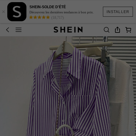
SHEIN-SOLDE D'ÉTÉ
×
INSTALLER
Découvrez les dernières tendances à bon prix.
(18,717)