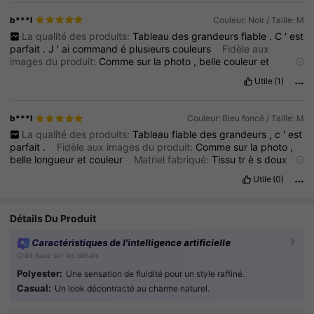
b***l
Couleur: Noir / Taille: M
La qualité des produits:
Tableau
des
grandeurs
fiable
.
C
'
est
parfait
.
J
'
ai
command
é
plusieurs
couleurs
Fidèle aux
images du produit:
Comme
sur
la
photo
,
belle
couleur
et
longueur
Matriel fabriqué:
Tissu
tr
è
s
doux
,
confortable
Utile
(1)
b***l
Couleur: Bleu foncé / Taille: M
La qualité des produits:
Tableau
fiable
des
grandeurs
,
c
'
est
parfait
.
Fidèle aux images du produit:
Comme
sur
la
photo
,
belle
longueur
et
couleur
Matriel fabriqué:
Tissu
tr
è
s
doux
et
confortable
Utile
(0)
Détails Du Produit
Caractéristiques de l'intelligence artificielle
Créé basé sur les détails
Polyester:
Une sensation de fluidité pour un style raffiné.
Casual:
Un look décontracté au charme naturel.