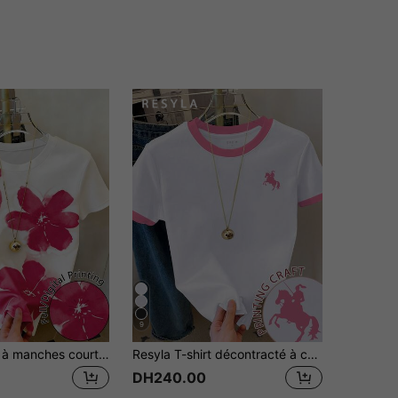
9
Resyla T-shirt à manches courtes imprimé floral, polyvalent et décontracté pour un port quotidien pour femmes
Resyla T-shirt décontracté à col rond à manches courtes avec imprimé graphique et bordure contrastée pour femmes
DH240.00