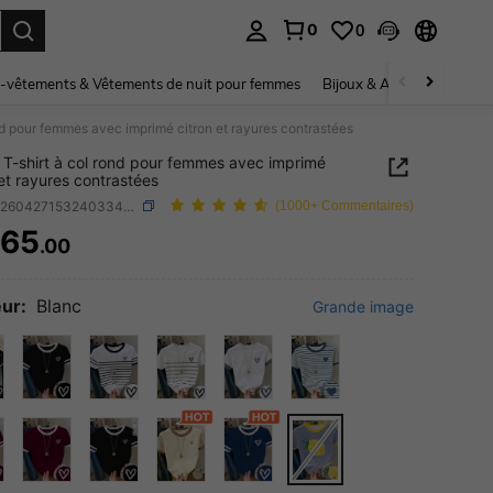
0
0
ouver. Press Enter to select.
-vêtements & Vêtements de nuit pour femmes
Bijoux & Accessoires pou
nd pour femmes avec imprimé citron et rayures contrastées
 T-shirt à col rond pour femmes avec imprimé
 et rayures contrastées
SKU: sz260427153240334299543
(1000+ Commentaires)
65
.00
ICE AND AVAILABILITY
ur:
Blanc
Grande image