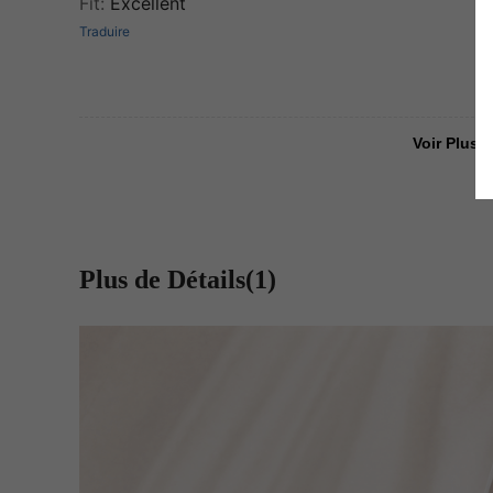
Fit
:
Excellent
Traduire
Voir Plus D
Plus de Détails(1)