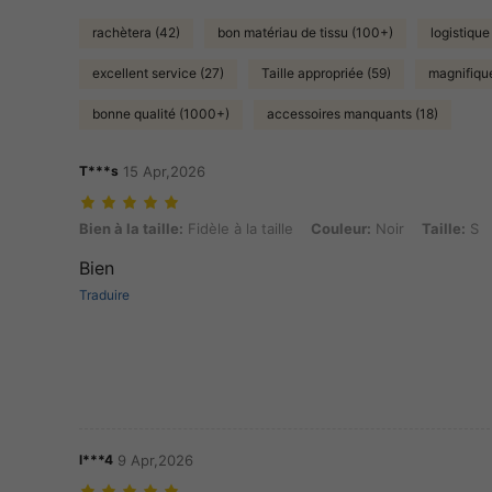
rachètera (42)
bon matériau de tissu (100+)
logistique
excellent service (27)
Taille appropriée (59)
magnifiqu
bonne qualité (1000+)
accessoires manquants (18)
T***s
15 Apr,2026
Bien à la taille: Fidèle à la taille, Couleur: Noir, Taille: S
Bien à la taille:
Fidèle à la taille
Couleur:
Noir
Taille:
S
Bien
Traduire
l***4
9 Apr,2026