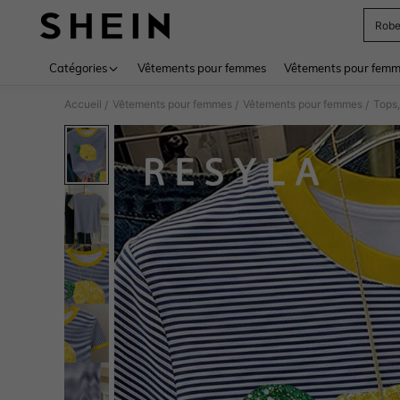
Rob
Use up 
Catégories
Vêtements pour femmes
Vêtements pour femme
Accueil
Vêtements pour femmes
Vêtements pour femmes
Tops,
/
/
/