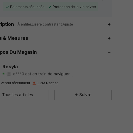
Paiements sécurisés
Protection de la vie privée
iption
À enfiler,Liseré contrastant,Ajusté
4.73
5.9K
458K
es & Mesures
4.73
5.9K
458K
opos Du Magasin
4.73
5.9K
458K
Resyla
4.73
5.9K
458K
Evaluation
Articles
Suiveurs
 Vendu récemment
1.2M Rachat
4.73
5.9K
458K
Tous les articles
Suivre
4.73
5.9K
458K
4.73
5.9K
458K
4.73
5.9K
458K