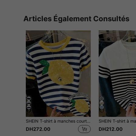
Articles Également Consultés
7
11
SHEIN T-shirt à manches courtes pour femmes, col rond, imprimé de citrons rayés, polyvalent et décontracté pour un port quotidien
DH272.00
DH212.00