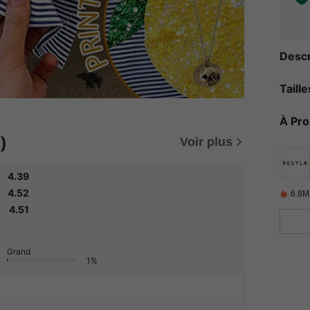
Descr
Taill
À Pr
)
Voir plus
4.39
4.52
6.8M
4.51
Grand
1%