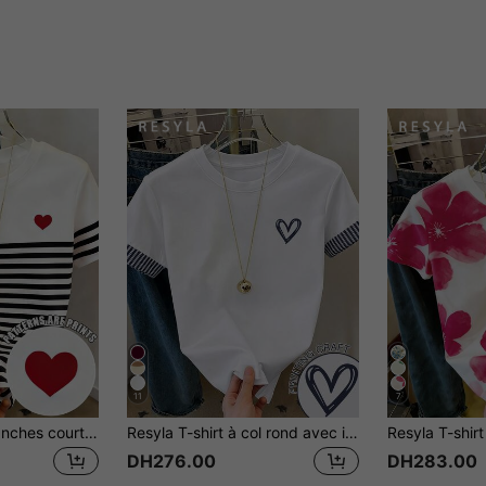
11
7
SHEIN T-shirt à manches courtes pour femmes, col rond, rayures, patchwork, imprimé cœur, décontracté, polyvalent, pour un port quotidien
Resyla T-shirt à col rond avec imprimé cœur et patchwork rayé pour femmes
DH276.00
DH283.00