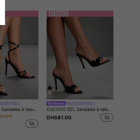
CCOO SZL
CUCCOO SZL
CUCCOO SZL Sandales à talons pour femmes
CUCCOO SZL Sandales à talons hauts à bout pointu à la mode pour femmes, été
estant
DH681.00