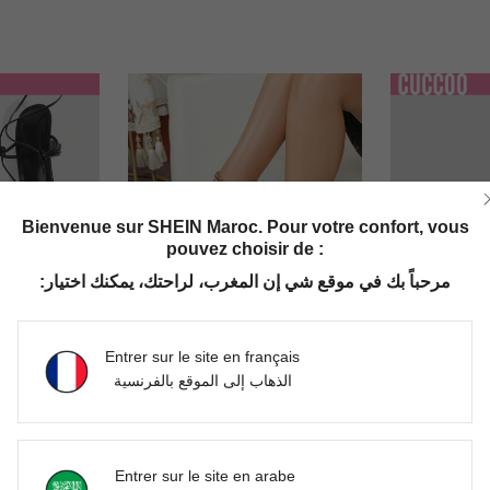
Bienvenue sur SHEIN Maroc. Pour votre confort, vous
pouvez choisir de :
مرحباً بك في موقع شي إن المغرب، لراحتك، يمكنك اختيار:
Entrer sur le site en français
18
الذهاب إلى الموقع بالفرنسية
 SZL
uniform color
CU
CUCCOO SZL Sandales à talons hauts noires sexy et à la mode pour femmes, avec bride à la cheville et bout carré. Talons hauts d'été pour dames, parfaits pour les fêtes, Noël, le printemps et les soirées de bal d'été
Sandales à talons hauts mode femme, en PU , avec bride, décoration de rivets marguerite, fermeture à boucle, bride arrière, couleur unie, talon laqué noir, talon fin, bout carré classique, pour l'été, l'extérieur, usage régulier, sandales, sandales à talons hauts, minimaliste, sexy, soirée
DH750.00
DH666.00
Entrer sur le site en arabe