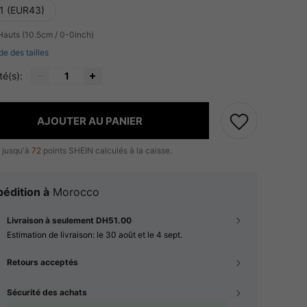
1 (EUR43)
Hauts (10.5cm / 0-0inch)
de des tailles
té(s):
AJOUTER AU PANIER
 jusqu'à
72
points SHEIN calculés à la caisse.
édition à
Morocco
Livraison à seulement DH51.00
Estimation de livraison:
le 30 août et le 4 sept.
Retours acceptés
Sécurité des achats