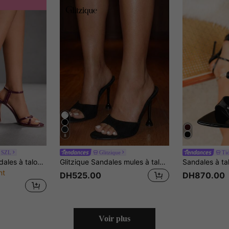
8
 SZL
Glitzique
Ti
CUCCOO SZL Sandales à talons hauts à bout rond noir et sexy avec sangle enveloppante, convenant pour le trajet, les rendez-vous, les fêtes, les mariages et les vacances de Noël
Glitzique Sandales mules à talons hauts à bout pointu avec décor de pyramide noire pour femmes, sandales à talons hauts glamour pour soirée
nt
DH525.00
DH870.00
Voir plus