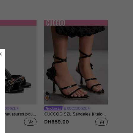
4.91
7.4K
899K
4.91
7.4K
899K
CCOO SZL
CUCCOO SZL
CUCCOO SZL Chaussures pour à motif imprimé D, boucle dorée, mules de mode classique, bout rond, sandales à talons hauts
CUCCOO SZL Sandales à talons hauts avec boucle à décor floral 3D, convenant pour un port quotidien
DH659.00