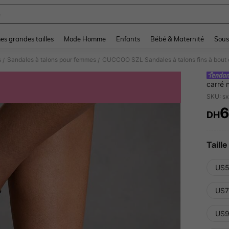
e
and down arrow keys to navigate search Dernière recherche and Rechercher et Tr
s grandes tailles
Mode Homme
Enfants
Bébé & Maternité
Sous
s
Sandales à talons pour femmes
/
/
carré 
décora
SKU: s
trajet
DH
PR
Taille
US5
US7
US9