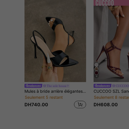
4
The sole house
CUCCOO
Mules à bride arrière élégantes pour femmes, bride de taille cintrée à large empeigne, bride élastique. Talons hauts à bout pointu avec finition miroir, doux et agréable à la peau. Convient pour la soirée, le défilé, l'extérieur, le campus, la rue, les voyages, la Saint-Valentin, la Fête des mères, la Journée de la femme, Thanksgiving, Noël, Nouvel An
Seulement 5 restant
Seulement 8 resta
DH740.00
DH608.00