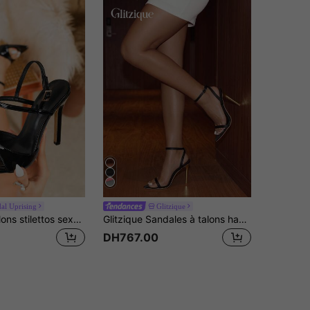
dal Uprising
Glitzique
Sandales à talons stilettos sexy pour femmes grandes tailles, sandales à talons hauts élégantes et polyvalentes pour soirées décontractées, sandales à talons hauts stilettos sexy et pour soirées, sandales à talons stilettos confortables pour la marche pour femmes
Glitzique Sandales à talons hauts dorées avec pointe fine, en satin noir, pour tenue de soirée. Accessoires de mode pour femmes, tenues printemps-été
DH767.00