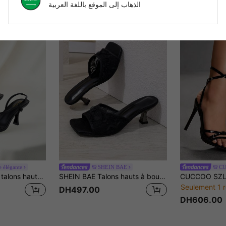
الذهاب إلى الموقع باللغة العربية
e élégante
SHEIN BAE
CU
Clariva Sandales à talons hauts pour femmes, sandales à fines lanières, sandales à bout carré, sandales à bout ouvert, sandales à talon bottier, sandales à talons hauts fines et élégantes de luxe, pour le travail, les fêtes, les banquets, style élégant, design de niche, prévoir une demi-taille de plus
SHEIN BAE Talons hauts à bout ouvert élégants et pour femmes, sandales à talons aiguilles à motifs noirs, blancs, floraux et en dentelle. Nouvelles arrivées printemps/été, convient pour mariage extérieur, fête, maison, pantoufles sexy
Seulement 1 r
DH497.00
DH606.00