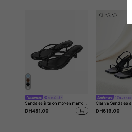
10
nichole'S
#Tenue noir
Sandales à talon moyen marron pour femmes, nouvelle printemps-été 2025, style mules à bout ouvert pour extérieur et plage, tongs
DH481.00
DH616.00