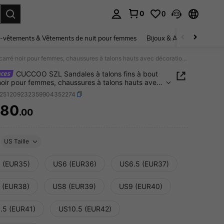
0
0
ouver. Press Enter to select.
-vêtements & Vêtements de nuit pour femmes
Bijoux & Accessoires pou
CUCCOO SZL Sandales à talons fins à bout carré noir pour femmes, chaussures à talons hauts avec décoration de boucle en métal, polyvalentes pour le trajet
CUCCOO SZL Sandales à talons fins à bout
noir pour femmes, chaussures à talons hauts avec
tion de boucle en métal, polyvalentes pour le
x251209232359904352274
680
.00
ICE AND AVAILABILITY
US Taille
 (EUR35)
US6 (EUR36)
US6.5 (EUR37)
 (EUR38)
US8 (EUR39)
US9 (EUR40)
.5 (EUR41)
US10.5 (EUR42)