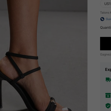
US1
Talons 
Gui
Quanti
Gagnez
Exp