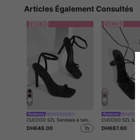
Articles Également Consultés
15
11
CUCCOO SZL
CUCCOO
CUCCOO SZL Sandales à talons élégantes et minimalistes pour le travail pour femmes
DH648.00
DH687.00