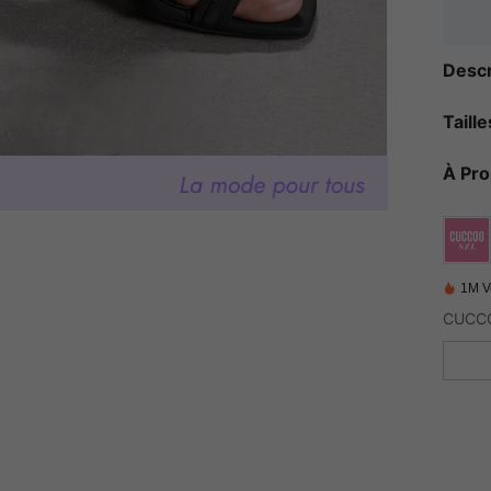
Descr
Taill
À Pr
1M V