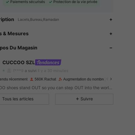
Paiements sécurisés
Protection de la vie privée
iption
Lacets,Bureau,Ramadan
es & Mesures
4.91
7.4K
899K
opos Du Magasin
4.91
7.4K
899K
CUCCOO SZL
4.91
7.4K
899K
f***9
a suivi
Il y a 30 minutes
4.91
7.4K
899K
endu récemment
560K Rachat
Augmentation du nombre d'abonnés : 13 %
CUCCOO shoes stand OUT so you can step OUT into the world as the baddie that you are.
4.91
7.4K
899K
Tous les articles
Suivre
4.91
7.4K
899K
4.91
7.4K
899K
4.91
7.4K
899K