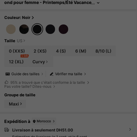
ond pour femme - Printemps/Été Vacance
s-Nouvelle arrivée 2025
Couleur: Noir
Taille
US
0
(XXS)
2
(XS)
4
(S)
6
(M)
8/10
(L)
5 left
12
(XL)
Curvy
Guide des tailles
Vérifier ma taille
95%
a trouvé que c'était conforme à la taille
Pas votre taille? Dites-nous
Groupe de taille
Maxi
Expédition à
Morocco
Livraison à seulement DH51.00
Estimation de livraison:
le 1 sept. et le 6 sept.