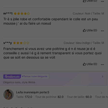
Utile
(0)
Beautiful
Beautiful
Beautiful
Beautiful
Beautiful
Beautiful
Beautiful
Beautiful
Beautiful
Beautiful
Beautiful
Beautiful
Beautiful
Beautiful
Beautiful
Beautiful
Beautiful
Beautiful
m***1
Couleur: Noir / Taille: M
Beautiful
Beautiful
Beautiful
Beautiful
Beautiful
Beautiful
Tr
è
s
jolie
robe
et
confortable
cependant
le
colle
est
un
peu
Beautiful
Beautiful
Beautiful
Beautiful
Beautiful
Beautiful
mousse
j
’
ai
du
faire
un
noeud
Beautiful
Beautiful
Beautiful
Beautiful
Beautiful
Beautiful
Beautiful
Beautiful
Beautiful
Beautiful
Beautiful
Beautiful
Utile
(0)
Beautiful
Beautiful
Beautiful
Beautiful
Beautiful
Beautiful
Beautiful
Beautiful
Beautiful
Beautiful
Beautiful
Beautiful
Beautiful
Beautiful
Beautiful
Beautiful
Beautiful
Beautiful
s***y
Couleur: bleu indigo / Taille: M
Beautiful
Beautiful
Beautiful
Beautiful
Beautiful
Beautiful
Franchement
si
vous
avez
une
poitrine
g
é
n
é
reuse
je
d
é
Beautiful
Beautiful
Beautiful
Beautiful
Beautiful
Beautiful
conseille
c
aussi
l
é
g
è
rement
transparent
si
vous
portez
quoi
Beautiful
Beautiful
Beautiful
Beautiful
B
que
se
soit
en
dessous
sa
se
voit
Utile
(0)
#Tenue noire élégante
Élégance noire, style illimité
Le/la mannequin porte:
S
Taille:
172.0
Tour de poitrine:
82.0
Tour de taille:
60.0
Tour de h