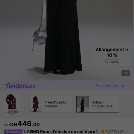
1/6
Trenchs pour
Robes
femmes
longues pour
femmes
2
Articles
446
DH
.00
Dès
LYSMO Robe d'été dos nu col V prof
4.77
(
500+
)