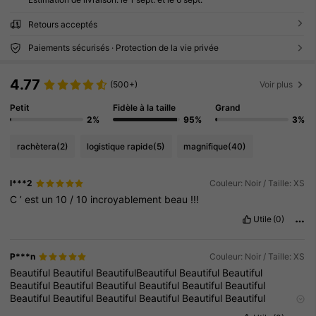
Retours acceptés
Paiements sécurisés · Protection de la vie privée
4.77
(500+)
Voir plus
Petit
Fidèle à la taille
Grand
2%
95%
3%
rachètera
(2)
logistique rapide
(5)
magnifique
(40)
l***2
Couleur: Noir / Taille: XS
C
’
est
un
10
/
10
incroyablement
beau
!!!
Utile
(0)
P***n
Couleur: Noir / Taille: XS
Beautiful
Beautiful
BeautifulBeautiful
Beautiful
Beautiful
Beautiful
Beautiful
Beautiful
Beautiful
Beautiful
Beautiful
Beautiful
Beautiful
Beautiful
Beautiful
Beautiful
Beautiful
Beautiful
Beautiful
Beautiful
Beautiful
Beautiful
Beautiful