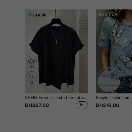
SHEIN Franclia T-shirt en coton ample à manches courtes avec patchwork en dentelle, été
DH367.00
DH216.00