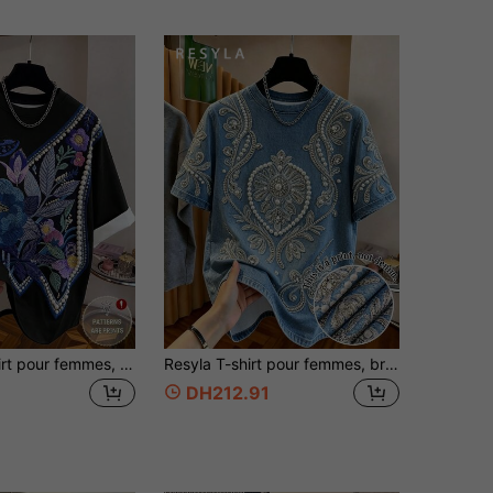
GlowEve T-shirt pour femmes, faux broderie, imprimé de motif de fausses perles, col rond, épaules tombantes, coupe ample, t-shirt délicat et élégant pour femmes, convient pour le port quotidien, les rendez-vous
Resyla T-shirt pour femmes, broderie en faux denim avec perles et imprimé, T-shirt avec imprimé de motif de perles factices, col rond, manches courtes, coupe ample, T-shirt élégant pour femmes, convient pour le port quotidien et les occasions de rendez-vous. Top à manches courtes pour femmes, top d'été pour femmes, dernier top pour femmes
DH212.91