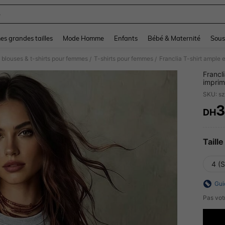
e
and down arrow keys to navigate search Dernière recherche and Rechercher et Tr
s grandes tailles
Mode Homme
Enfants
Bébé & Maternité
Sous
 blouses & t-shirts pour femmes
T-shirts pour femmes
/
/
Francl
imprim
unique
SKU: s
3
DH
PR
Taille
4 (S
Gui
Pas votr