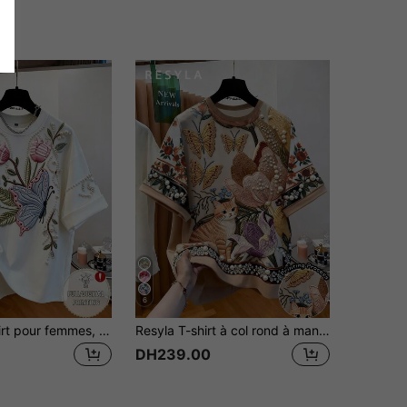
6
GlowEve T-shirt pour femmes, fausse broderie, imprimé de motif de fausses perles, col rond, manches chauve-souris, ample, élégant, convient pour le port quotidien, l'anniversaire, le rendez-vous
Resyla T-shirt à col rond à manches courtes avec imprimé floral, été
DH239.00