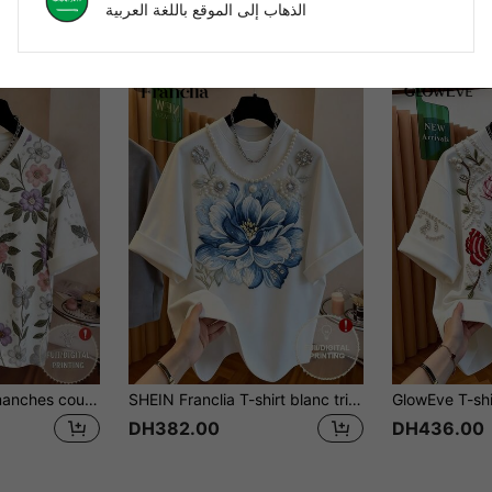
الذهاب إلى الموقع باللغة العربية
Franclia T-shirt à manches courtes pour femmes, col en V, avec broderie florale et papillon. Polyvalent et décontracté pour le port quotidien.
SHEIN Franclia T-shirt blanc tricoté élégant pour femmes, faux motif de broderie, t-shirt imprimé avec décoration de fausses perles et de faux strass, broderie florale factice, col rond, manches courtes, coupe ample, t-shirt élégant pour femmes, Top à manches courtes pour femmes, top fleur de lotus, design à épaules tombantes, t-shirt blanc, t-shirt d'été, tenue de plage pour femmes, t-shirt décontracté pour femmes, t-shirt graphique pour femmes, t-shirt floral pour femmes, nouveau t-shirt d'été pour femmes
DH382.00
DH436.00