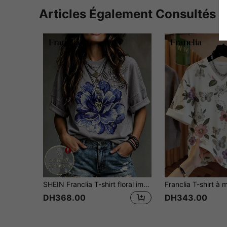
Articles Également Consultés
SHEIN Franclia T-shirt floral imprimé fin pour femme, motif floral 3D à manches courtes col rond, convient pour les vacances, les déplacements, les vacances d'été, la tenue de plage, le style élégant, le Top décontracté et le Top gris. Tenue décontractée à la mode pour les déplacements, tenue de bureau professionnelle, tenue décontractée polyvalente et élégante pour tous les jours, tenue professionnelle d'enseignant urbain
DH368.00
DH343.00