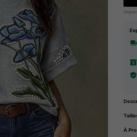
Gagnez
Exp
Descr
Taill
À Pr