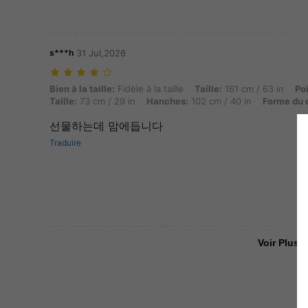
s***h
31 Jul,2026
Bien à la taille: Fidèle à la taille, Taille: 161 cm / 63 in, Poids: 55 k
Bien à la taille:
Fidèle à la taille
Taille:
161 cm / 63 in
Po
Taille:
73 cm / 29 in
Hanches:
102 cm / 40 in
Forme du 
선물하는데 맘에듭니다
Traduire
Voir Plus D