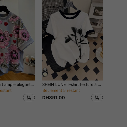
GlowEve T-shirt ample élégant pour femmes, motif floral tricoté rose, Top à manches courtes, demoiselle d'honneur, fête d'anniversaire, événement formel, vacances, tea party, été
SHEIN LUNE T-shirt texturé à manches courtes à décor de fleurs 3D pour femmes, été
estant
Seulement 5 restant
DH391.00