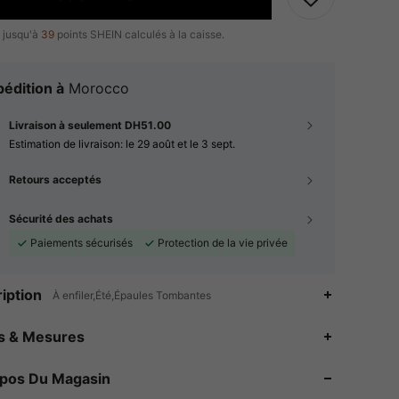
 jusqu'à
39
points SHEIN calculés à la caisse.
édition à
Morocco
Livraison à seulement DH51.00
Estimation de livraison:
le 29 août et le 3 sept.
Retours acceptés
Sécurité des achats
Paiements sécurisés
Protection de la vie privée
iption
À enfiler,Été,Épaules Tombantes
4.78
15K
1.6M
es & Mesures
4.78
15K
1.6M
opos Du Magasin