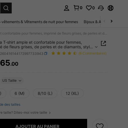
0
0
ouver. Press Enter to select.
-vêtements & Vêtements de nuit pour femmes
Bijoux & Accessoires pou
Franclia T-shirt ample et confortable pour femmes, imprimé de fleurs grises, de perles et de diamants, style unique pour les vacances d'été
ia T-shirt ample et confortable pour femmes,
é de fleurs grises, de perles et de diamants, style
 pour les vacances d'été
z260416144172997733943
(6 Commentaires)
65
.00
ICE AND AVAILABILITY
US Taille
)
6 (M)
8/10 (L)
12 (XL)
de des tailles
e taille? Dites-moi votre taille
AJOUTER AU PANIER