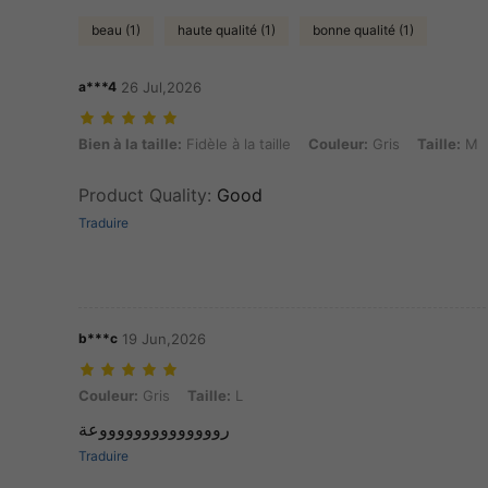
beau (1)
haute qualité (1)
bonne qualité (1)
a***4
26 Jul,2026
Bien à la taille: Fidèle à la taille, Couleur: Gris, Taille: M
Bien à la taille:
Fidèle à la taille
Couleur:
Gris
Taille:
M
Product Quality
:
Good
Traduire
b***c
19 Jun,2026
Couleur: Gris, Taille: L
Couleur:
Gris
Taille:
L
رووووووووووووووعة
Traduire