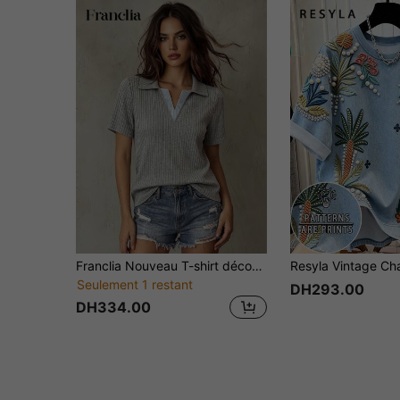
Franclia Nouveau T-shirt décontracté et élégant pour femmes, col chemise côtelé patchwork, printemps/été
Seulement 1 restant
DH293.00
DH334.00