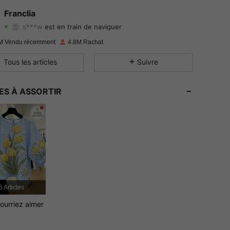
4.78
15K
1.6M
Franclia
s***w
est en train de naviguer
4.78
15K
1.6M
Evaluation
Articles
Suiveurs
M Vendu récemment
4.8M Rachat
4.78
15K
1.6M
Tous les articles
Suivre
4.78
15K
1.6M
ES À ASSORTIR
4.78
15K
1.6M
4.78
15K
1.6M
4.78
15K
1.6M
4.78
15K
1.6M
5 Articles
ourriez aimer