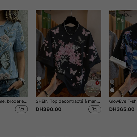
6
Resyla T-shirt femme, broderie en faux denim, t-shirt à imprimé graphique avec décoration de fausses perles, t-shirt ample à col rond, t-shirt élégant pour femme, convient pour le port quotidien et les sorties. Top court femme, vêtement d'été pour femme, dernier Top femme, t-shirt à motif de broderie papillon et floral
SHEIN Top décontracté à manches courtes, col rond, imprimé papillon pour femmes
DH390.00
DH365.00