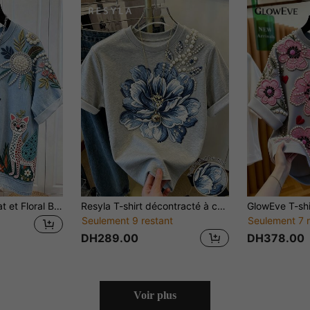
Resyla Vintage Chat et Floral Broderie Imprimer Grande Taille Femmes décontracté Col Rond Manches Courtes T-Shirt, Motif Floral Bleu Top, Convient Pour Le Port Quotidien Et Les Vacances
Resyla T-shirt décontracté à col rond et manches courtes pour femmes, imprimé floral, polyvalent pour l'été
Seulement 9 restant
Seulement 7 r
DH289.00
DH378.00
Voir plus