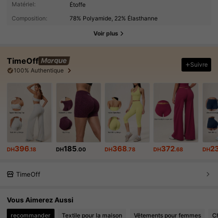
Matériel:
Étoffe
Composition:
78% Polyamide, 22% Élasthanne
Voir plus
TimeOff
Suivre
100% Authentique
396
185
368
372
2
DH
.18
DH
.00
DH
.78
DH
.68
DH
TimeOff
Vous Aimerez Aussi
recommander
Textile pour la maison
Vêtements pour femmes
C