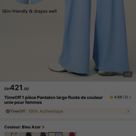
1/11
421
DH
.00
TimeOff 1 pièce Pantalon large fluide de couleur
4.66
(
3
)
unie pour femmes
TimeOff
100% Authentique
Couleur: Bleu Azur