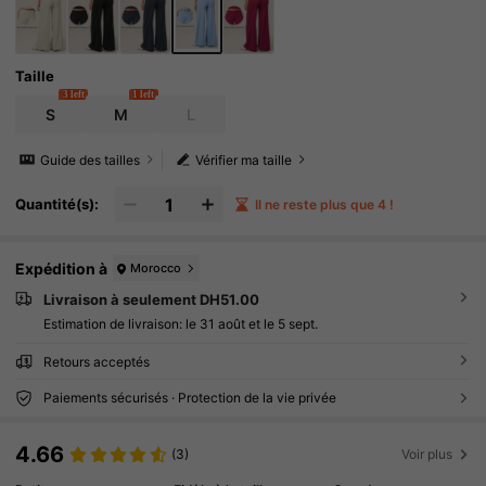
Taille
3 left
1 left
S
M
L
Guide des tailles
Vérifier ma taille
Quantité(s):
Il ne reste plus que 4 !
Expédition à
Morocco
Livraison à seulement DH51.00
Estimation de livraison:
le 31 août et le 5 sept.
Retours acceptés
Paiements sécurisés · Protection de la vie privée
4.66
(3)
Voir plus