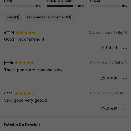
Petit
Fidèle à la taille
Grand
0%
100%
0%
sexy
(1)
recommande fortement
(1)
s***4
Couleur: Noir / Taille: M
Good
I
recommend
it
Utile
(1)
j***k
Couleur: Gris / Taille: S
These
pants
are
soooooo
sexy
Utile
(0)
q***l
Couleur: Noir / Taille: L
Very
good
very
goodd
Utile
(0)
Détails Du Produit