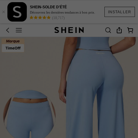
SHEIN-SOLDE D'ÉTÉ
×
INSTALLER
Découvrez les dernières tendances à bon prix.
(18,717)