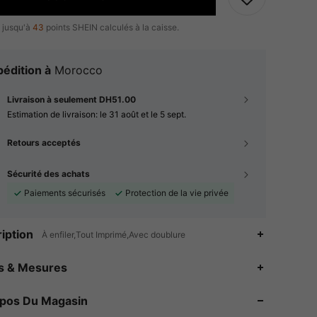
 jusqu'à
43
points SHEIN calculés à la caisse.
édition à
Morocco
Livraison à seulement DH51.00
Estimation de livraison:
le 31 août et le 5 sept.
Retours acceptés
Sécurité des achats
Paiements sécurisés
Protection de la vie privée
iption
À enfiler,Tout Imprimé,Avec doublure
es & Mesures
4.68
708
4.1K
opos Du Magasin
4.68
708
4.1K