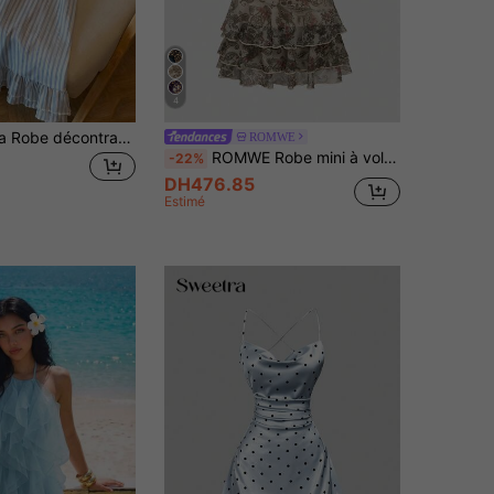
4
SHEIN Franclia Robe décontractée et douce pour femmes avec nœud papillon, rayures bleues et blanches sans manches
ROMWE
ROMWE Robe mini à volants, style rétro hippie vintage, avec rubans, dentelle et imprimé cachemire
-22%
DH476.85
Estimé