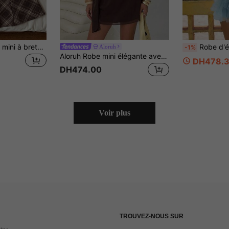
Comfortcana Robe mini à bretelles avec nœud devant à carreaux pour femmes
Robe d'été à dos nu avec volants décoratives, couleur unie. Robe plissée élégante, sexy, décontractée et 
Aloruh
-1%
Aloruh Robe mini élégante avec cravate au cou et à la taille pour femmes
DH478.3
DH474.00
Voir plus
TROUVEZ-NOUS SUR