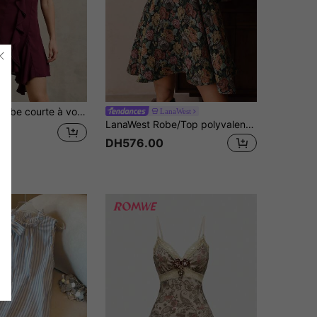
 manches, volants en cascade à l'avant avec ourlet asymétrique à volants, couleur bordeaux, pour soirée ou rendez-vous
LanaWest
LanaWest Robe/Top polyvalente et confortable à doublure, style occidental, longueur courte. Femmes, base noire vintage, jacquard romantique multicolore, sans manches, froncé/col rond, simple boutonnage, taille élastique réglable, coupe évasée
28
DH576.00