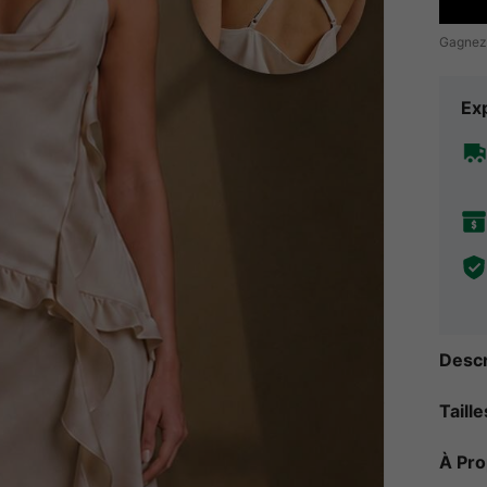
Gagnez
Exp
Descr
Taill
À Pr