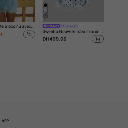
5
mignonne en tissu froissé avec volants/volants dans le dos. Convient pour les rendez-vous, la plage, le jardin, la photographie, les fêtes pour célibataires, la rentrée des classes, les voyages, l'été
Sweetra
Sweetra Nouvelle robe mini en satin à pois pour le printemps/été, avec dentelle contrastée, couleur vive, convient pour les fêtes, tenue d'anniversaire
1
DH499.00
APP