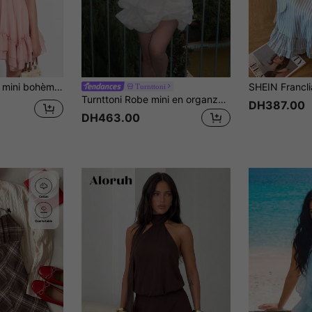
robe servante de lait rose, robe de soirée, robe de mariée, robe de vacances, robe mini en rose
Turnttoni
Turnttoni Robe mini en organza à volant bouffant ajustée couleur abricot, pour la Saint-Valentin, robes d'été pour femmes, robe de remise des diplômes blanche
DH387.00
DH463.00