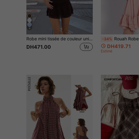
4
Robe mini tissée de couleur unie à double couche pour femmes avec short de intégré, fronces à la taille, sexy, élégante, chic, mode de villégiature d'été, marron
Rouah Robe mini bohème à volants style servante de lait pour femme pour l'été - Robe mini rose, 
-34%
DH419.71
DH471.00
Estimé