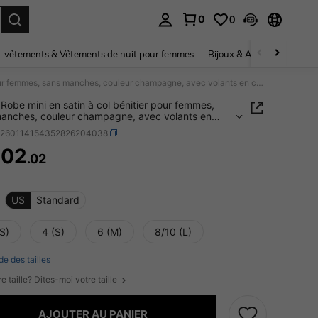
0
0
ouver. Press Enter to select.
-vêtements & Vêtements de nuit pour femmes
Bijoux & Accessoires pou
Rouah Robe mini en satin à col bénitier pour femmes, sans manches, couleur champagne, avec volants en cascade sur les côtés et sangles ajustables croisées pour les fêtes d'été
Robe mini en satin à col bénitier pour femmes,
anches, couleur champagne, avec volants en
e sur les côtés et sangles ajustables croisées
z260114154352826204038
es fêtes d'été
402
.02
ICE AND AVAILABILITY
US
Standard
S)
4 (S)
6 (M)
8/10 (L)
de des tailles
e taille? Dites-moi votre taille
AJOUTER AU PANIER