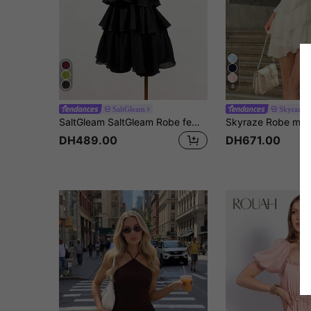
8
SaltGleam
Skyraze
SaltGleam SaltGleam Robe femme couleur unie mode française à volants multicouches avec col licou et bretelles à nouer
DH489.00
DH671.00