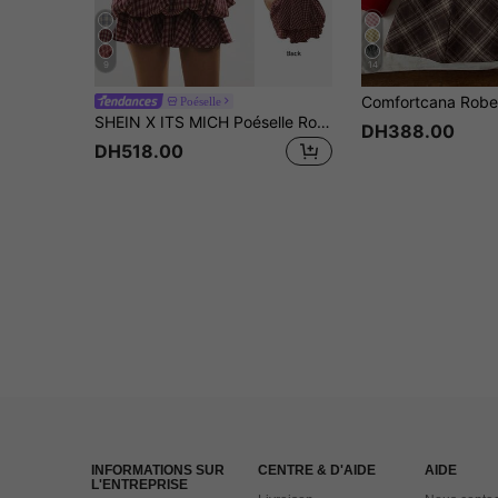
9
14
Poéselle
SHEIN X ITS MICH Poéselle Robe mini d'été à la mode pour femmes, avec volants à l'ourlet, col ras-du-cou et dos nu
DH388.00
DH518.00
INFORMATIONS SUR
CENTRE & D'AIDE
AIDE
L'ENTREPRISE