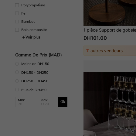
Polypropylène
Fer
Bambou
Bois composite
Voir plus
DH101.00
7
autres vendeurs
Gamme De Prix (MAD)
Moins de DH150
DH150 - DH250
DH250 - DH450
Plus de DH450
Min:
Max:
Ok