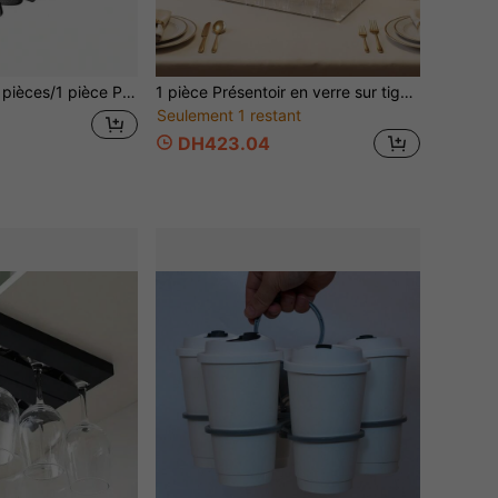
ment de votre expérience de boisson. Il comprend un support réglable pour verres à pied, un porte-verre à vin à suspendre au cou et une manchette de protection pour verre à vin. De plus, il est doté d'une sangle réglable, en faire un choix idéal pour les fêtes, les rassemblements en plein air, les pique-niques et les barbecues.
1 pièce Présentoir en verre sur tige en acrylique, support de verre transparent multicouche pour flûtes à champagne, verres à cocktail, fournitures de fête, organisateur de tasses gain de place pour la cuisine, la salle à manger, les mariages, les anniversaires, les fêtes et événements
Seulement 1 restant
DH423.04