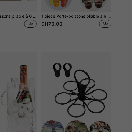
1 pièce Porte-boissons pliable à 6 fentes, plateau de rangement rotatif pour boissons, porte-boissons en plastique léger et robuste, convient pour les fêtes, le barbecue, le camping, le pique-nique et les activités de plein air, contient le café, le vin, les cocktails, rangement idéal pour les boissons de camping et accessoire pratique pour les fêtes, avec une poignée facile à saisir, excellent cadeau pour Halloween, la Saint-Valentin, Noël, Thanksgiving
1 pièce Porte-boissons pliable à 6 fentes, plateau de rangement rotatif pour boissons, support de boisson en plastique léger et durable convenant pour les fêtes, le barbecue, le camping, le pique-nique et les activités de plein air, peut contenir du café, du vin, des cocktails, choix idéal pour le rangement des boissons de camping et les accessoires de fête pratiques, avec une poignée facile à saisir, parfait comme cadeau pour Halloween, la Saint-Valentin, Noël, Thanksgiving, livré avec 1 pièce ouvre-bouteille
DH70.00