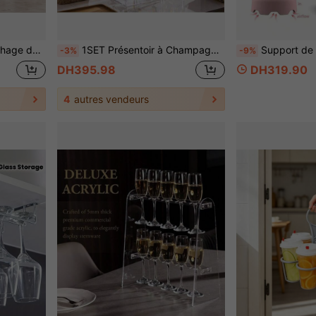
rre à vin, convient pour mariage et fête
1SET Présentoir à Champagne de Fête 2-Niveaux/3-Niveaux en Acrylique Transparent Épaissi, Support pour Verres à Vin, Convient pour Mariage, Fête, Rassemblement
Support de bouteille en silicone multifonction avec plusieurs compartiments, permet une ventilation rapide. Convient pour l
-3%
-9%
DH395.98
DH319.90
4
autres vendeurs