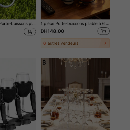
 peut contenir du café, du vin, des cocktails, organisateur de boissons de camping idéal et accessoire de fête pratique, équipé d'une poignée facile à saisir, choix de cadeau parfait pour Halloween, la Saint-Valentin, Noël, Thanksgiving, distributeur de boissons essentiel pour les fêtes, fournitures de vacances et équipement de camping
1 pièce Porte-boissons pliable à 6 fentes, porte-gobelet rotatif et pliable, support de boisson en plastique léger et durable, convient pour les fêtes, les barbecues, le camping, les pique-niques et les activités de plein air, peut contenir du café, du vin, des cocktails
DH148.00
6
autres vendeurs