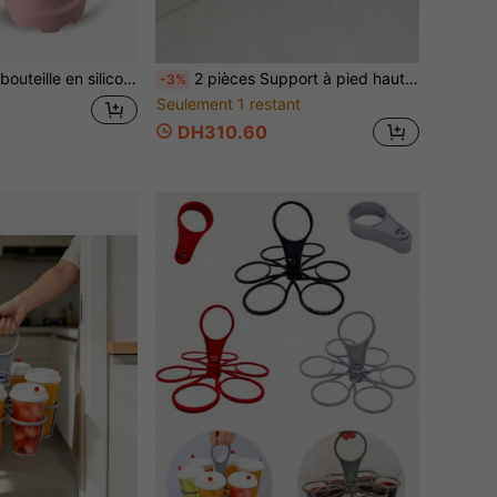
a cuisine, le bureau, peut contenir des bouteilles d'eau, des tasses de voyage, des verres à vin et des tasses à café. Idéal pour les voyages, l'été et les saisons de mariage.
2 pièces Support à pied haut en verre de type suspendu pour le rangement de verres à vin rouge dans la cuisine sans perçage
-3%
Seulement 1 restant
DH310.60