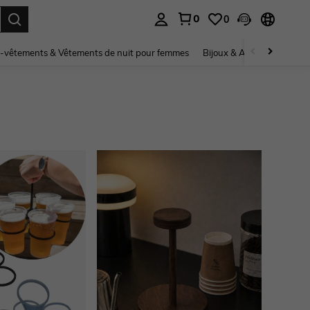
0
0
ouver. Press Enter to select.
-vêtements & Vêtements de nuit pour femmes
Bijoux & Accessoires pou