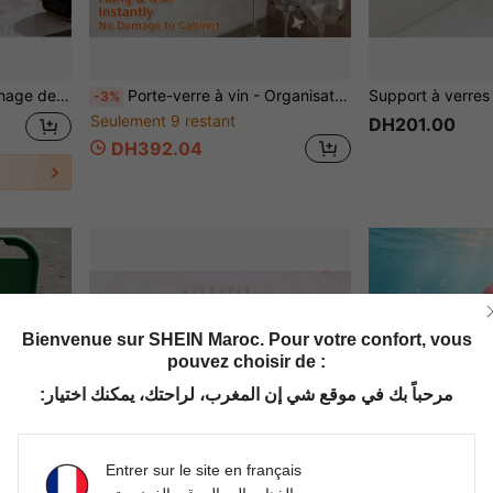
ampagne et de verres à vin pour mariage et fête
Porte-verre à vin - Organisateur de verres à pied suspendu sous l'armoire. Une solution de rangement en acier carbone sans perçage, à la fois robuste et durable, idéale pour une utilisation sur des étagères, dans les cuisines ou comme accent décoratif pour les espaces de bar. (Disponible en noir, gris et blanc).
-3%
Seulement 9 restant
DH201.00
DH392.04
Bienvenue sur SHEIN Maroc. Pour votre confort, vous
pouvez choisir de :
مرحباً بك في موقع شي إن المغرب، لراحتك، يمكنك اختيار:
Entrer sur le site en français