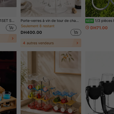
rent, présentoir de champagne organisé
Porte-verres à vin de tour de champagne en acrylique premium, support d'affichage en acrylique transparent, structure en acrylique épaissie et stable, support d'affichage de tour de champagne, porte-verres à vin de style luxe moderne pour mariage, fête, banquet, célébration, anniversaire, fête d'anniversaire
1/3 pièces Porte-boissons pliable à 6 fentes, porte-gobelet rotatif et pliable, support à boissons en plastique léger et durable, convient pour les fêtes, les barbecues, le camping, les pique-niques et les activités de plein air,
NEW
Seulement 8 restant
DH71.00
DH400.00
4
autres vendeurs