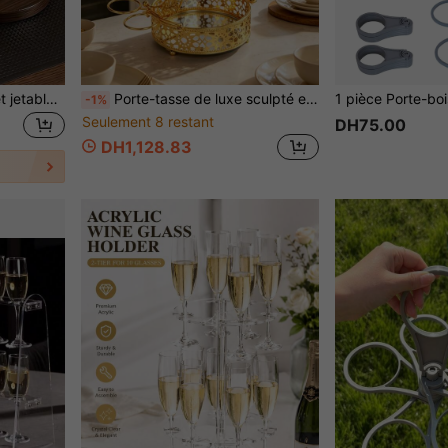
1 pièce Support de gobelet jetable, organisateur de rangement de bureau pour tasses à café/thé à emporter, support de gobelet en papier commercial pour comptoir et table
Porte-tasse de luxe sculpté en or avec plateau, support à tasses en métal pour 8 tasses à thé et verres, porte-tasses ajouré avec décoration florale, convient pour la cuisine de la maison, le bar à café et la table à manger
-1%
Seulement 8 restant
DH75.00
DH1,128.83