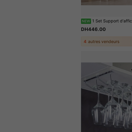
1 Set Support d'affichage de champagne pour fête 2-niveaux/3-niveaux en acrylique transparent épaissi, support de ve
NEW
DH446.00
4
autres vendeurs