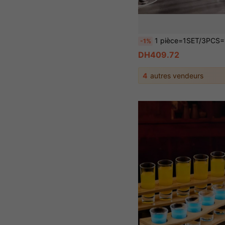
1 pièce=1SET/3PCS=1SET Support de tour de champagne en acrylique exquis et beau, style minimaliste moderne, transpa
-1%
DH409.72
4
autres vendeurs