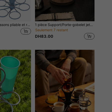
1 pièce Porte-boissons pliable et rotatif à 6 compartiments, porte-gobelet en plastique léger et robuste avec poignée de préhension facile, organisateur de boissons portable pour café, vin, cocktails, accessoire idéal pour barbecue, camping, pique-nique, fête en plein air, rassemblement de Thanksgiving
1 pièce Support/Porte-gobelet jetable créatif et pratique avec extrémité en grain de bois, distributeur de gobelets jetables, porte-gobelets en papier, rack à gobelets, fabriqué en plastique. Idéal pour les maisons, les bureaux, les cafés et les établissements de restauration, convient à divers environnements
Seulement 7 restant
DH83.00