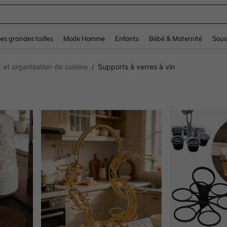
and down arrow keys to navigate search Dernière recherche and Rechercher et Tr
s grandes tailles
Mode Homme
Enfants
Bébé & Maternité
Sous
et organisation de cuisine
Supports à verres à vin
/