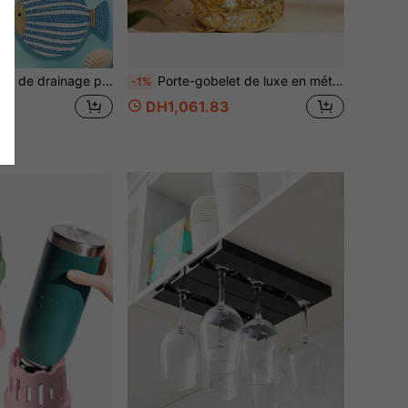
 porte-gobelet en forme de poisson coloré, drainage efficace, convient à diverses bouteilles d'eau, tasses, verres à vin, plan de travail de cuisine, bureau, accessoire de voyage, porte-rangement facile à nettoyer, cadeau d'organisation de cuisine, convient aux étudiants, aux employés de bureau, à la rentrée scolaire, aux voyages, aux dortoirs
Porte-gobelet de luxe en métal doré avec découpe florale et plateau, support pour 10 tasses à thé en verre, porte-tasses décoratif à motif floral ajouré pour la maison, la cuisine, le bar à café et la table à manger
-1%
DH1,061.83