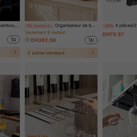
1 pièce Porte-gobelet en bambou, fabriqué en matériau de bambou de haute qualité, robuste et durable, surface lisse, convient pour les petits gobelets, les verres à vin et les petites tasses.
Organisateur de bouteilles d'eau empilable, organisateur de bouteilles de vin, organisateur de bouteilles ondulé multicouche pour le comptoir, organisateur de bouteilles d'eau pour le placard et le réfrigérateur, casier à vin pour le garde-manger de la cuisine, convient pour les verres, les tasses & les bouteilles de vin
4 pièces/2 pièces/1 pièce Porte-verre à vin portable : Ce porte-verre à vin portable en plastique durable avec un support réglable pour verre à vin et une manchette en néoprène libère vos mains pour profiter pleine
-1%
Dernier jour
-27%
Seulement 6 restant
DH79.57
DH382.50
2
autres vendeurs