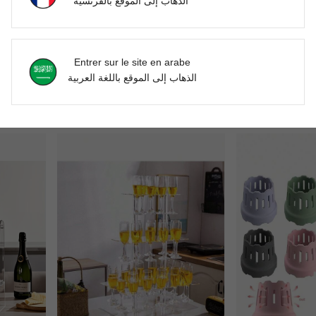
الذهاب إلى الموقع بالفرنسية
Plateau pliable pour boissons à 6 compartiments, porte-gobelets pliable à 6 tasses, support de rangement portable pour tasses, organisateur de tasses rotatif, rangement de boissons pour pique-nique et camping en plein air, accessoire pratique pour fête, Saint-Valentin, Coupe du Monde 2026, 1 pièce ouvre-bouteille
1 pièce Support élégant en acrylique pour flûte à champagne, présentoir transparent moderne pour champagne, convient pour les fêtes, les mariages, Noël
Porte-gobelet de drainage portable, sous-verre vintage en bois en forme de poisson, décoration artistique pour la maison, porte-bouteille d'eau autoportant, porte-rangement poulpe multicolore, nouvelle décoration murale pour chambre,
Entrer sur le site en arabe
NEW
الذهاب إلى الموقع باللغة العربية
DH904.00
DH126.44