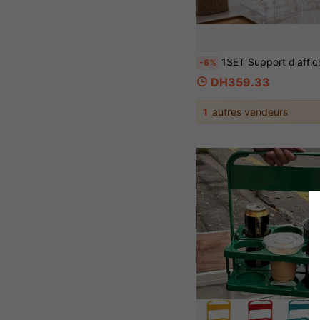
1SET Support d'affichage de champagne pour fête 2-niveaux/3-niveaux en acrylique transparent épaissi, support de tour de ch
-6%
DH359.33
1
autres vendeurs