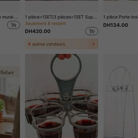
2 pièces Porte-verres à vin mural de 35 cm, convient pour le placard, la cuisine, le bar et la salle à manger, utilisé pour le rangement et l'organisation de la cuisine, support de verres à vin sous le placard, organisateur de verres à vin, crochet à verres à vin, porte-verres à vin suspendu
1 pièce=1SET/3 pièces=1SET Support de verre à champagne en acrylique exquis et beau, style tour de champagne, transparent et ordonné, convient pour les fêtes, les mariages, Noël
Seulement 8 restant
DH134.00
DH420.00
4
autres vendeurs