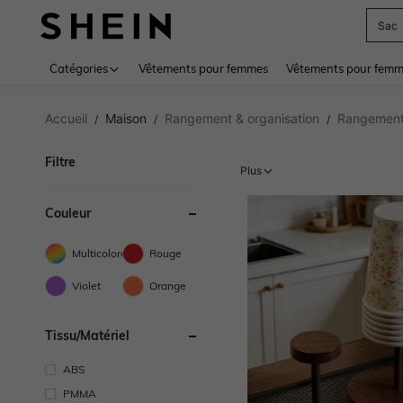
Sac
Use up 
Catégories
Vêtements pour femmes
Vêtements pour femme
Accueil
Maison
Rangement & organisation
Rangement 
/
/
/
Filtre
Plus
Couleur
Multicolore
Rouge
Violet
Orange
Tissu/matériel
ABS
PMMA