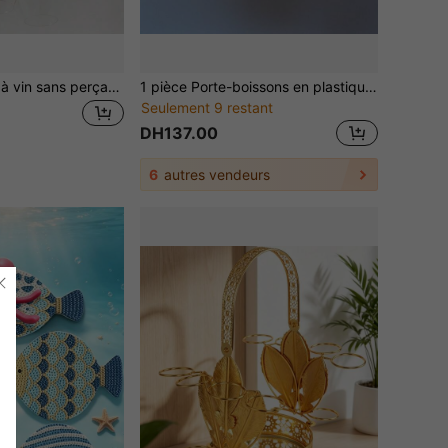
Support à verres à vin sans perçage à installer sous le placard - support à verres gain de place, convient pour la cuisine et le bar
1 pièce Porte-boissons en plastique robuste et léger, conception à 6 fentes, rotatif et pliable, avec poignée intégrée et ouvre-bouteille, convient pour le café, le vin, les cocktails, etc., idéal pour les activités de plein air et les cadeaux de vacances
Seulement 9 restant
DH137.00
6
autres vendeurs