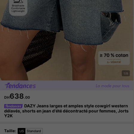
1/8
638
DH
.00
DAZY Jeans larges et amples style cowgirl western
délavés, shorts en jean d'été décontracté pour femmes, Jorts
Y2K
Taille
:
US
Standard