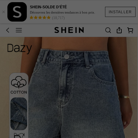
SHEIN-SOLDE D'ÉTÉ
×
INSTALLER
Découvrez les dernières tendances à bon prix.
(18,717)