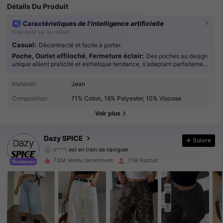
Détails Du Produit
Caractéristiques de l'intelligence artificielle
Créé basé sur les détails
Casual:
Décontracté et facile à porter.
Poche, Ourlet effiloché, Fermeture éclair:
Des poches au design
unique allient praticité et esthétique tendance, s'adaptant parfaitement
à toutes les occasions.
2M Suiveurs
4.91
Matériel:
Jean
Composition:
71% Coton, 19% Polyester, 10% Viscose
2M Suiveurs
4.91
Voir plus
2M Suiveurs
4.91
Dazy SPICE
Suivre
p***j
est en train de naviguer
2M Suiveurs
4.91
7.8M Vendu récemment
7.1M Rachat
2M Suiveurs
4.91
2M Suiveurs
4.91
2M Suiveurs
4.91