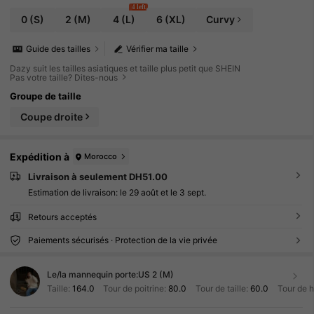
4 left
0
(S)
2
(M)
4
(L)
6
(XL)
Curvy
Guide des tailles
Vérifier ma taille
Dazy suit les tailles asiatiques et taille plus petit que SHEIN
Pas votre taille? Dites-nous
Groupe de taille
Coupe droite
Expédition à
Morocco
Livraison à seulement DH51.00
Estimation de livraison:
le 29 août et le 3 sept.
Retours acceptés
Paiements sécurisés · Protection de la vie privée
Le/la mannequin porte:
US 2 (M)
Taille:
164.0
Tour de poitrine:
80.0
Tour de taille:
60.0
Tour de 