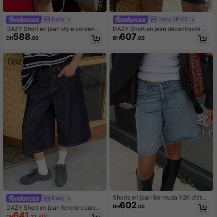
6
20
Dazy
Dazy SPICE
DAZY Short en jean style coréen
DAZY Short en jean décontracté a
588
607
d'été pour femmes
mple et confortable pour femme, no
DH
.00
DH
.00
uvel été
Shorts en jean Bermuda Y2K d'été
Dazy
602
pour femmes, style streetwear cool,
DH
.00
DAZY Short en jean femme couleur
délavés, taille mi-haute, coupe amp
641
unie jambe droite longueur genou d
DH
.22
-1%