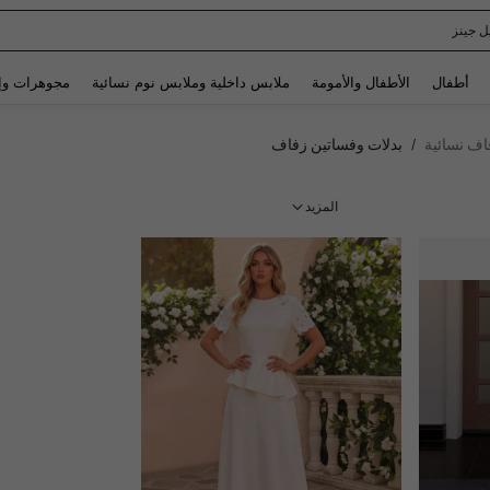
Spaide
Use up and down arrow keys to البحث الأخير and البحث والعثور. Press Enter to select.
أطفال
الأطفال والأمومة
ملابس داخلية وملابس نوم نسائية
مجوهرات وإ
اف نسائية
بدلات وفساتين زفاف
/
المزيد