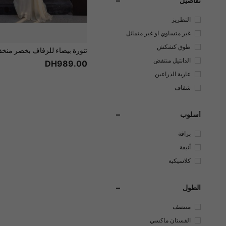
تفاصيل
التطريز
غير متساوي او غير متماثل
طوق كشكش
الدانتيل منتفض
DH989.00
عارية الذراعين
شفاف
أسلوب
براقة
أنيقة
كلاسيكية
الطول
منتصف
الفستان ماكسي