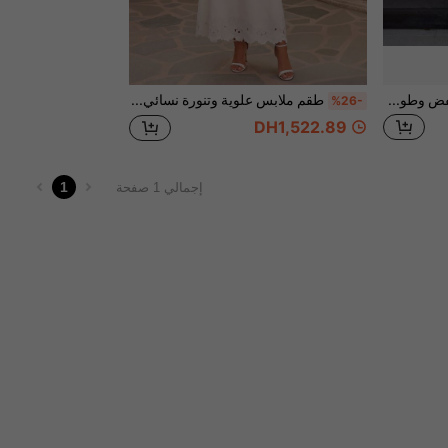
تنورة بيضاء للزفاف بخصر منخفض وطول إضافي وقصة ضيقة، بأسلوب بسيط وأنيق
طقم ملابس علوية وتنورة نسائي بطبعات زهور ثلاثية الأبعاد وياقة مستديرة، طقم أزياء مناسب للمناسبات
%26-
DH1,522.89
1
إجمالي 1 صفحة