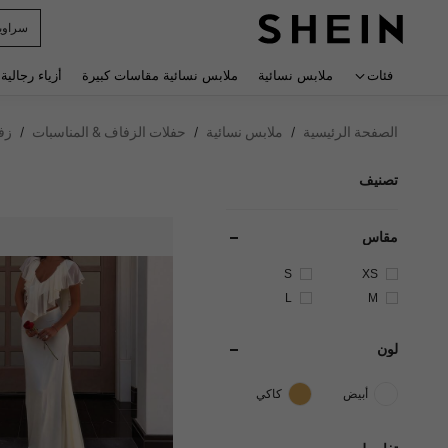
r Man
 navigate search
فئات
ملابس نسائية
ملابس نسائية مقاسات كبيرة
أزياء رجالية
الصفحة الرئيسية
ملابس نسائية
حفلات الزفاف & المناسبات
زف
/
/
/
تصنيف
مقاس
S
XS
L
M
لون
أبيض
كاكي